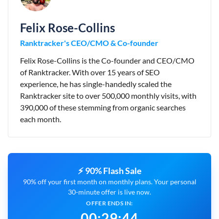
Felix Rose-Collins
Ranktracker's CEO/CMO & Co-founder
Felix Rose-Collins is the Co-founder and CEO/CMO
of Ranktracker. With over 15 years of SEO
experience, he has single-handedly scaled the
Ranktracker site to over 500,000 monthly visits, with
390,000 of these stemming from organic searches
each month.
⚡ 90% Flash Sale
90% off your first month on monthly plans. Your personal
30-minute offer is live now.
OFFER ENDS IN:
00
:
29
:
43