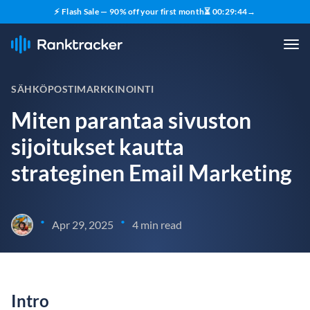
⚡ Flash Sale — 90% off your first month
⏳
00
:
29
:
43
→
SÄHKÖPOSTIMARKKINOINTI
Miten parantaa sivuston
sijoitukset kautta
strateginen Email Marketing
•
•
Apr 29, 2025
4 min read
Intro