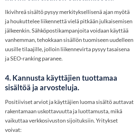
Ikivihreä sisältö pysyy merkityksellisenä ajan myötä
ja houkuttelee liikennettä vielä pitkään julkaisemisen
jälkeenkin. Sähköpostikampanjoita voidaan käyttää
vanhemman, tehokkaan sisällön tuomiseen uudelleen
uusille tilaajille, jolloin liikennevirta pysyy tasaisena
ja SEO-ranking paranee.
4. Kannusta käyttäjien tuottamaa
sisältöä ja arvosteluja.
Positiiviset arviot ja käyttäjien luoma sisältö auttavat
rakentamaan uskottavuutta ja luottamusta, mikä
vaikuttaa verkkosivuston sijoituksiin. Yritykset
voivat: