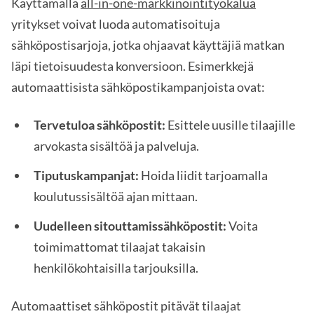
Käyttämällä
all-in-one-markkinointityökalua
yritykset voivat luoda automatisoituja
sähköpostisarjoja, jotka ohjaavat käyttäjiä matkan
läpi tietoisuudesta konversioon. Esimerkkejä
automaattisista sähköpostikampanjoista ovat:
Tervetuloa sähköpostit:
Esittele uusille tilaajille
arvokasta sisältöä ja palveluja.
Tiputuskampanjat:
Hoida liidit tarjoamalla
koulutussisältöä ajan mittaan.
Uudelleen sitouttamissähköpostit:
Voita
toimimattomat tilaajat takaisin
henkilökohtaisilla tarjouksilla.
Automaattiset sähköpostit pitävät tilaajat