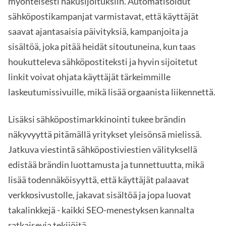
myönteisesti hakusijoituksiin. Automatisoidut
sähköpostikampanjat varmistavat, että käyttäjät
saavat ajantasaisia päivityksiä, kampanjoita ja
sisältöä, joka pitää heidät sitoutuneina, kun taas
houkutteleva sähköpostiteksti ja hyvin sijoitetut
linkit voivat ohjata käyttäjät tärkeimmille
laskeutumissivuille, mikä lisää orgaanista liikennettä.
Lisäksi sähköpostimarkkinointi tukee brändin
näkyvyyttä pitämällä yritykset yleisönsä mielissä.
Jatkuva viestintä sähköpostiviestien välityksellä
edistää brändin luottamusta ja tunnettuutta, mikä
lisää todennäköisyyttä, että käyttäjät palaavat
verkkosivustolle, jakavat sisältöä ja jopa luovat
takalinkkejä - kaikki SEO-menestyksen kannalta
ratkaisevia tekijöitä.