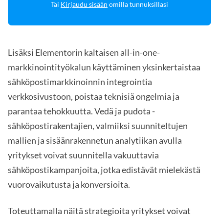
Tai
Kirjaudu sisään
omilla tunnuksillasi
Lisäksi Elementorin kaltaisen all-in-one-
markkinointityökalun käyttäminen yksinkertaistaa
sähköpostimarkkinoinnin integrointia
verkkosivustoon, poistaa teknisiä ongelmia ja
parantaa tehokkuutta. Vedä ja pudota -
sähköpostirakentajien, valmiiksi suunniteltujen
mallien ja sisäänrakennetun analytiikan avulla
yritykset voivat suunnitella vakuuttavia
sähköpostikampanjoita, jotka edistävät mielekästä
vuorovaikutusta ja konversioita.
Toteuttamalla näitä strategioita yritykset voivat