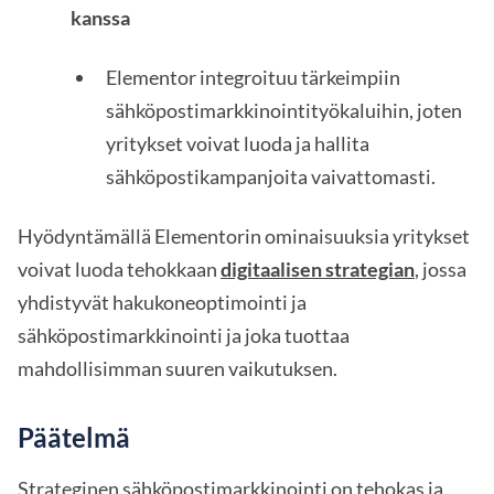
kanssa
Elementor integroituu tärkeimpiin
sähköpostimarkkinointityökaluihin, joten
yritykset voivat luoda ja hallita
sähköpostikampanjoita vaivattomasti.
Hyödyntämällä Elementorin ominaisuuksia yritykset
voivat luoda tehokkaan
digitaalisen strategian
, jossa
yhdistyvät hakukoneoptimointi ja
sähköpostimarkkinointi ja joka tuottaa
mahdollisimman suuren vaikutuksen.
Päätelmä
Strateginen sähköpostimarkkinointi on tehokas ja