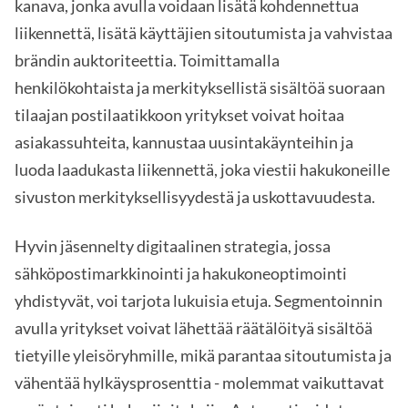
kanava, jonka avulla voidaan lisätä kohdennettua
liikennettä, lisätä käyttäjien sitoutumista ja vahvistaa
brändin auktoriteettia. Toimittamalla
henkilökohtaista ja merkityksellistä sisältöä suoraan
tilaajan postilaatikkoon yritykset voivat hoitaa
asiakassuhteita, kannustaa uusintakäynteihin ja
luoda laadukasta liikennettä, joka viestii hakukoneille
sivuston merkityksellisyydestä ja uskottavuudesta.
Hyvin jäsennelty digitaalinen strategia, jossa
sähköpostimarkkinointi ja hakukoneoptimointi
yhdistyvät, voi tarjota lukuisia etuja. Segmentoinnin
avulla yritykset voivat lähettää räätälöityä sisältöä
tietyille yleisöryhmille, mikä parantaa sitoutumista ja
vähentää hylkäysprosenttia - molemmat vaikuttavat