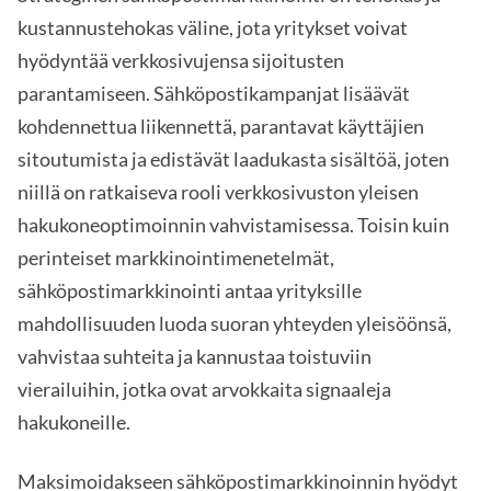
kustannustehokas väline, jota yritykset voivat
hyödyntää verkkosivujensa sijoitusten
parantamiseen. Sähköpostikampanjat lisäävät
kohdennettua liikennettä, parantavat käyttäjien
sitoutumista ja edistävät laadukasta sisältöä, joten
niillä on ratkaiseva rooli verkkosivuston yleisen
hakukoneoptimoinnin vahvistamisessa. Toisin kuin
perinteiset markkinointimenetelmät,
sähköpostimarkkinointi antaa yrityksille
mahdollisuuden luoda suoran yhteyden yleisöönsä,
vahvistaa suhteita ja kannustaa toistuviin
vierailuihin, jotka ovat arvokkaita signaaleja
hakukoneille.
Maksimoidakseen sähköpostimarkkinoinnin hyödyt