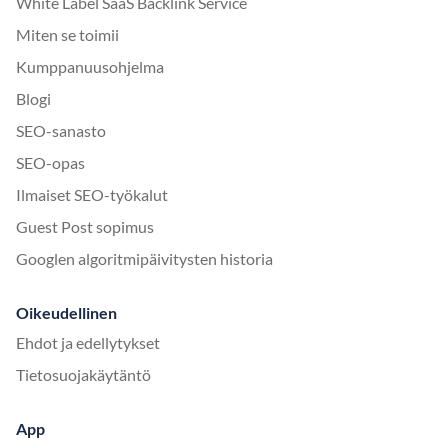
White Label SaaS Backlink Service
Miten se toimii
Kumppanuusohjelma
Blogi
SEO-sanasto
SEO-opas
Ilmaiset SEO-työkalut
Guest Post sopimus
Googlen algoritmipäivitysten historia
Oikeudellinen
Ehdot ja edellytykset
Tietosuojakäytäntö
App