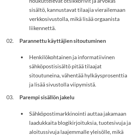
houkuttelevat otsikkorivit ja arvokas
sisältö, kannustavat tilaajia vierailemaan
verkkosivustolla, mikä lisää orgaanista
liikennettä.
Parannettu käyttäjien sitoutuminen
Henkilökohtainen ja informatiivinen
sähköpostisisältö pitää tilaajat
sitoutuneina, vähentää hylkäysprosenttia
ja lisää sivustolla viipymistä.
Parempi sisällön jakelu
Sähköpostimarkkinointi auttaa jakamaan
laadukkaita blogikirjoituksia, tuotesivuja ja
aloitussivuja laajemmalle yleisölle, mikä