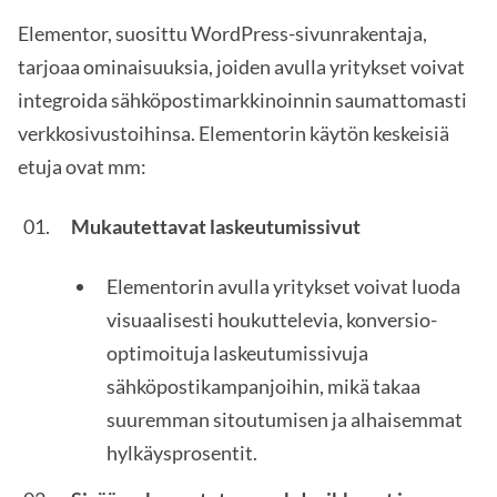
Elementor, suosittu WordPress-sivunrakentaja,
tarjoaa ominaisuuksia, joiden avulla yritykset voivat
integroida sähköpostimarkkinoinnin saumattomasti
verkkosivustoihinsa. Elementorin käytön keskeisiä
etuja ovat mm:
Mukautettavat laskeutumissivut
Elementorin avulla yritykset voivat luoda
visuaalisesti houkuttelevia, konversio-
optimoituja laskeutumissivuja
sähköpostikampanjoihin, mikä takaa
suuremman sitoutumisen ja alhaisemmat
hylkäysprosentit.