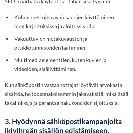
SEO:n parhaita käytäntöjä. Tähän sisältyy mm:
Kohdennettujen avainsanojen käyttäminen
blogikirjoituksissa ja aloitussivuilla.
Vakuuttavien metakuvausten ja
otsikkotunnisteiden laatiminen
Multimediaelementtien, kuten kuvien ja
videoiden, sisällyttäminen.
Kun sähköpostin vastaanottajat löytävät arvokasta
sisältöä, he todennäköisemmin jakavat sitä, mikä lisää
takalinkkejä ja parantaa hakukoneiden sijoituksia.
3. Hyödynnä sähköpostikampanjoita
ikivihreän sisällön edistämiseen.