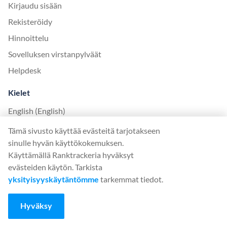
Kirjaudu sisään
Rekisteröidy
Hinnoittelu
Sovelluksen virstanpylväät
Helpdesk
Kielet
English (English)
Deutsch (German)
Tämä sivusto käyttää evästeitä tarjotakseen
sinulle hyvän käyttökokemuksen.
Español (Spanish)
Käyttämällä Ranktrackeria hyväksyt
Français (French)
evästeiden käytön. Tarkista
Italiano (Italian)
yksityisyyskäytäntömme
tarkemmat tiedot.
日本語 (Japanese)
Hyväksy
Nederlands (Nederlands)
Polski (Polish)