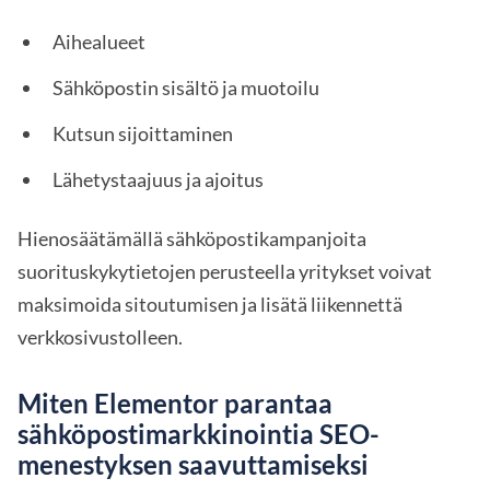
Aihealueet
Sähköpostin sisältö ja muotoilu
Kutsun sijoittaminen
Lähetystaajuus ja ajoitus
Hienosäätämällä sähköpostikampanjoita
suorituskykytietojen perusteella yritykset voivat
maksimoida sitoutumisen ja lisätä liikennettä
verkkosivustolleen.
Miten Elementor parantaa
sähköpostimarkkinointia SEO-
menestyksen saavuttamiseksi