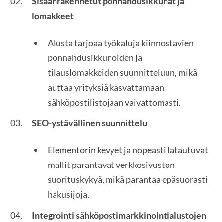
Sisäänrakennetut ponnahdusikkunat ja
lomakkeet
Alusta tarjoaa työkaluja kiinnostavien
ponnahdusikkunoiden ja
tilauslomakkeiden suunnitteluun, mikä
auttaa yrityksiä kasvattamaan
sähköpostilistojaan vaivattomasti.
SEO-ystävällinen suunnittelu
Elementorin kevyet ja nopeasti latautuvat
mallit parantavat verkkosivuston
suorituskykyä, mikä parantaa epäsuorasti
hakusijoja.
Integrointi sähköpostimarkkinointialustojen