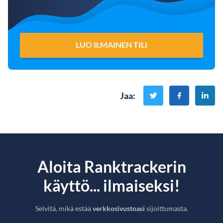
LUO ILMAINEN TILI
Jaa
:
Aloita Ranktrackerin
käyttö... ilmaiseksi!
Selvitä, mikä estää
verkkosivustoasi
sijoittumasta.