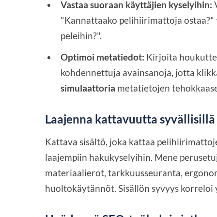
Vastaa suoraan käyttäjien kyselyihin:
V
"Kannattaako pelihiirimattoja ostaa?" 
peleihin?".
Optimoi metatiedot:
Kirjoita houkutte
kohdennettuja avainsanoja, jotta klik
simulaattoria
metatietojen tehokkaasee
Laajenna kattavuutta syvällisillä 
Kattava sisältö, joka kattaa pelihiirimattoj
laajempiin hakukyselyihin. Mene perusetuja
materiaalierot, tarkkuusseuranta, ergonom
huoltokäytännöt. Sisällön syvyys korreloi