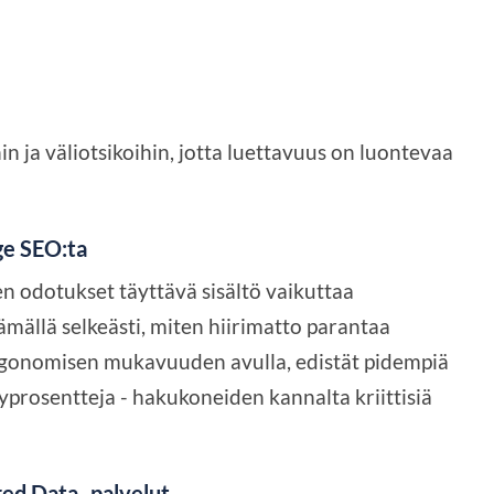
ihin ja väliotsikoihin, jotta luettavuus on luontevaa
ge SEO:ta
en odotukset täyttävä sisältö vaikuttaa
mällä selkeästi, miten hiirimatto parantaa
rgonomisen mukavuuden avulla, edistät pidempiä
yprosentteja - hakukoneiden kannalta kriittisiä
red Data -palvelut