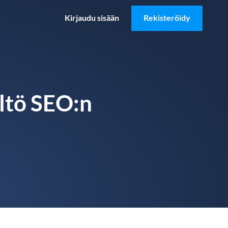
Kirjaudu sisään
Rekisteröidy
ältö SEO:n