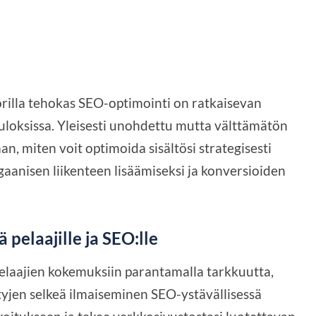
orilla tehokas SEO-optimointi on ratkaisevan
tuloksissa. Yleisesti unohdettu mutta välttämätön
aan, miten voit optimoida sisältösi strategisesti
anisen liikenteen lisäämiseksi ja konversioiden
ä pelaajille ja SEO:lle
pelaajien kokemuksiin parantamalla tarkkuutta,
yjen selkeä ilmaiseminen SEO-ystävällisessä