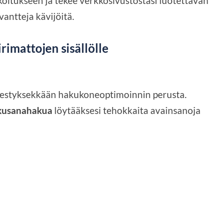
rkoitukseen ja tekee verkkosivustostasi luotettavan
antteja kävijöitä.
rimattojen sisällölle
nestyksekkään hakukoneoptimoinnin perusta.
kusanahakua
löytääksesi tehokkaita avainsanoja