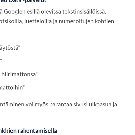
ä Googlen esillä olevissa tekstinsisällöissä.
a otsikoilla, luetteloilla ja numeroitujen kohtien
käytöstä"
"
 hiirimattonsa"
mattoihin"
ntäminen voi myös parantaa sivusi ulkoasua ja
inkkien rakentamisella