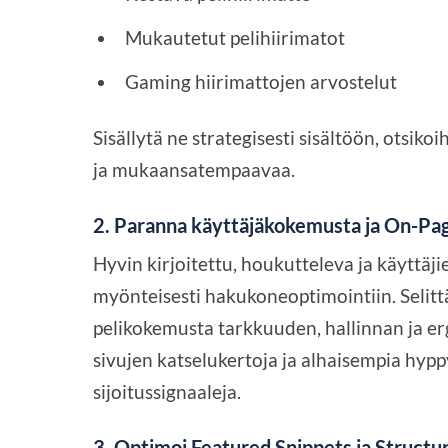
Mukautetut pelihiirimatot
Gaming hiirimattojen arvostelut
Sisällytä ne strategisesti sisältöön, otsiko
ja mukaansatempaavaa.
2. Paranna käyttäjäkokemusta ja On-Pa
Hyvin kirjoitettu, houkutteleva ja käyttäji
myönteisesti hakukoneoptimointiin. Selittä
pelikokemusta tarkkuuden, hallinnan ja e
sivujen katselukertoja ja alhaisempia hypp
sijoitussignaaleja.
3. Optimoi Featured Snippets ja Structu