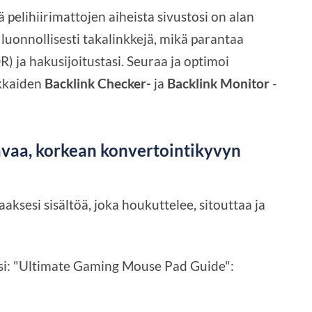
ä pelihiirimattojen aiheista sivustosi on alan
 luonnollisesti takalinkkejä, mikä parantaa
) ja hakusijoitustasi. Seuraa ja optimoi
okkaiden
Backlink Checker-
ja
Backlink Monitor
-
vaa, korkean konvertointikyvyn
aksesi sisältöä, joka houkuttelee, sitouttaa ja
si: "Ultimate Gaming Mouse Pad Guide":