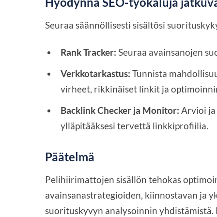
Hyödynnä SEO-työkaluja jatkuv
Seuraa säännöllisesti sisältösi suoritusky
Rank Tracker:
Seuraa avainsanojen suor
Verkkotarkastus:
Tunnista mahdollisuu
virheet, rikkinäiset linkit ja optimoinn
Backlink Checker ja Monitor:
Arvioi ja
ylläpitääksesi tervettä linkkiprofiilia.
Päätelmä
Pelihiirimattojen sisällön tehokas optimo
avainsanastrategioiden, kiinnostavan ja yk
suorituskyvyn analysoinnin yhdistämistä