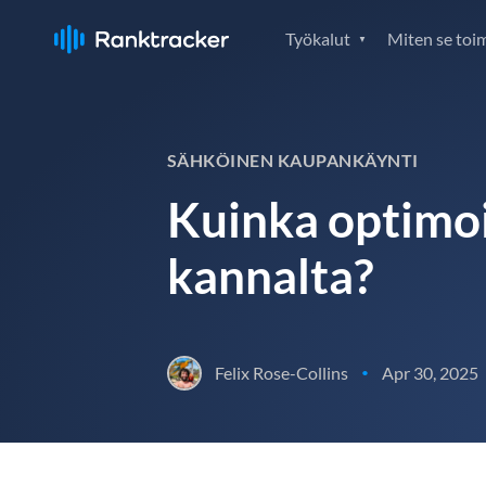
Työkalut
Miten se toim
SÄHKÖINEN KAUPANKÄYNTI
Kuinka optimoi
kannalta?
Felix Rose-Collins
Apr 30, 2025
•