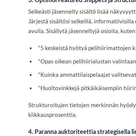
Selkeästi jäsennelty sisältö lisää näkyvyytt
Järjestä sisältösi selkeillä, informatiivisill
avulla. Sisällytä jäsenneltyjä osioita, kuten
"5 keskeistä hyötyä pelihiirimattojen 
"Opas oikean pelihiirialustan valintaan
"Kuinka ammattilaispelaajat valitsevat
"Huoltovinkkejä pitkäikäisempiin hiiri
Strukturoitujen tietojen merkinnän hyödy
klikkausprosenttia.
4. Paranna auktoriteettia strategisella l