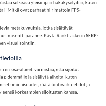
astaa selkeästi yleisimpiin hakukyselyihin, kuten
tai "Mitkä ovat parhaat hiirimattoja FPS-
levia metakuvauksia, jotka sisältävät
kausprosentti paranee. Käytä Ranktrackerin
SERP-
n visualisointiin.
tiedoilla
en eri osa-alueet, varmistaa, että sijoitut
 pidemmälle ja sisällytä aiheita, kuten
iset ominaisuudet, räätälöintivaihtoehdot ja
 yleensä korkeampien sijoitusten kanssa.