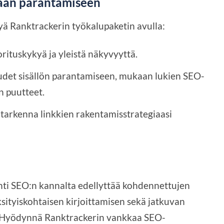
aan parantamiseen
kyä Ranktrackerin työkalupaketin avulla:
ituskykyä ja yleistä näkyvyyttä.
det sisällön parantamiseen, mukaan lukien SEO-
in puutteet.
 tarkenna linkkien rakentamisstrategiaasi
inti SEO:n kannalta edellyttää kohdennettujen
sityiskohtaisen kirjoittamisen sekä jatkuvan
. Hyödynnä Ranktrackerin vankkaa SEO-