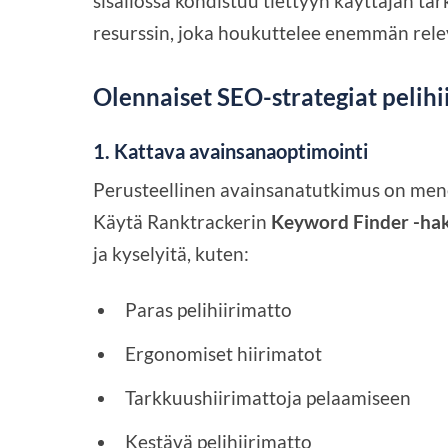
sisällössä kohdistuu tiettyyn käyttäjän ta
resurssin, joka houkuttelee enemmän relev
Olennaiset SEO-strategiat pelihii
1. Kattava avainsanaoptimointi
Perusteellinen avainsanatutkimus on me
Käytä Ranktrackerin
Keyword Finder -ha
ja kyselyitä, kuten:
Paras pelihiirimatto
Ergonomiset hiirimatot
Tarkkuushiirimattoja pelaamiseen
Kestävä pelihiirimatto