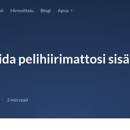
ii
Hinnoittelu
Blogi
Apua
da pelihiirimattosi sis
2 min read
•