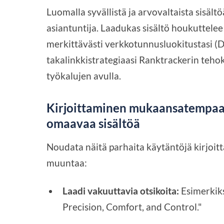
Luomalla syvällistä ja arvovaltaista sisältö
asiantuntija. Laadukas sisältö houkuttelee
merkittävästi verkkotunnusluokitustasi (DR
takalinkkistrategiaasi Ranktrackerin teh
työkalujen avulla.
Kirjoittaminen mukaansatempaa
omaavaa sisältöä
Noudata näitä parhaita käytäntöjä kirjoitta
muuntaa:
Laadi vakuuttavia otsikoita:
Esimerkik
Precision, Comfort, and Control."