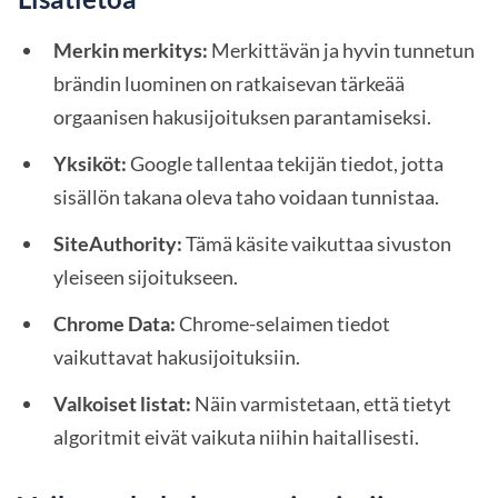
Merkin merkitys:
Merkittävän ja hyvin tunnetun
brändin luominen on ratkaisevan tärkeää
orgaanisen hakusijoituksen parantamiseksi.
Yksiköt:
Google tallentaa tekijän tiedot, jotta
sisällön takana oleva taho voidaan tunnistaa.
SiteAuthority:
Tämä käsite vaikuttaa sivuston
yleiseen sijoitukseen.
Chrome Data:
Chrome-selaimen tiedot
vaikuttavat hakusijoituksiin.
Valkoiset listat:
Näin varmistetaan, että tietyt
algoritmit eivät vaikuta niihin haitallisesti.