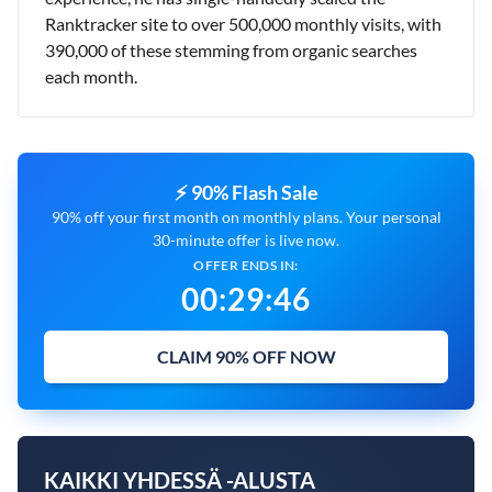
Ranktracker site to over 500,000 monthly visits, with
390,000 of these stemming from organic searches
each month.
⚡ 90% Flash Sale
90% off your first month on monthly plans. Your personal
30-minute offer is live now.
OFFER ENDS IN:
00
:
29
:
45
CLAIM 90% OFF NOW
KAIKKI YHDESSÄ -ALUSTA