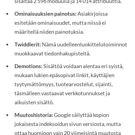
sisältää 2 596 moduulia ja 14 014 attribuuttia.
Ominaisuuksien painotus:
Asiakirjoissa
esitetään ominaisuudet, mutta niissä ei
määritellä niiden painotuksia.
Twiddlerit:
Nämä uudelleenluokittelutoiminnot
muokkaavat tiedonhakupisteitä.
Demotions:
Sisältöä voidaan alentaa eri syistä,
mukaan lukien epäsopivat linkit, käyttäjien
tyytymättömyys, tuotearvostelut, sijainti,
täsmälleen vastaavat verkkotunnukset ja
aikuisten sisältö.
Muutoshistoria:
Google säilyttää kopion
jokaisesta indeksoidun sivun versiosta, mutta
ottaa huomioon vain 20 viimeisintä muutosta