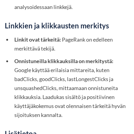
analysoidessaan linkkejä.
Linkkien ja klikkausten merkitys
Linkit ovat tärkeitä:
PageRank on edelleen
merkittävä tekijä.
Onnistuneilla klikkauksilla on merkitystä:
Google käyttää erilaisia mittareita, kuten
badClicks, goodClicks, lastLongestClicks ja
unsquashedClicks, mittaamaan onnistuneita
klikkauksia. Laadukas sisältö ja positiivinen
käyttäjäkokemus ovat olennaisen tärkeitä hyvän
sijoituksen kannalta.
Lisätietoa