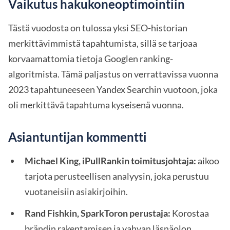
Vaikutus hakukoneoptimointiin
Tästä vuodosta on tulossa yksi SEO-historian
merkittävimmistä tapahtumista, sillä se tarjoaa
korvaamattomia tietoja Googlen ranking-
algoritmista. Tämä paljastus on verrattavissa vuonna
2023 tapahtuneeseen Yandex Searchin vuotoon, joka
oli merkittävä tapahtuma kyseisenä vuonna.
Asiantuntijan kommentti
Michael King, iPullRankin toimitusjohtaja:
aikoo
tarjota perusteellisen analyysin, joka perustuu
vuotaneisiin asiakirjoihin.
Rand Fishkin, SparkToron perustaja:
Korostaa
brändin rakentamisen ja vahvan läsnäolon