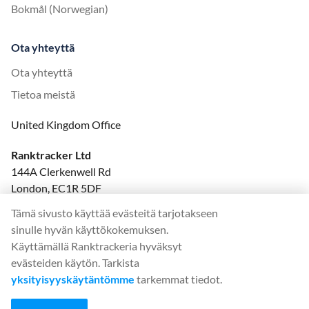
Bokmål (Norwegian)
Ota yhteyttä
Ota yhteyttä
Tietoa meistä
United Kingdom Office
Ranktracker Ltd
144A Clerkenwell Rd
London, EC1R 5DF
Company No: 08820809
Tämä sivusto käyttää evästeitä tarjotakseen
felix@ranktracker.com
sinulle hyvän käyttökokemuksen.
Käyttämällä Ranktrackeria hyväksyt
evästeiden käytön. Tarkista
yksityisyyskäytäntömme
tarkemmat tiedot.
2015 -
2026
© Ranktracker. All Rights Reserved.