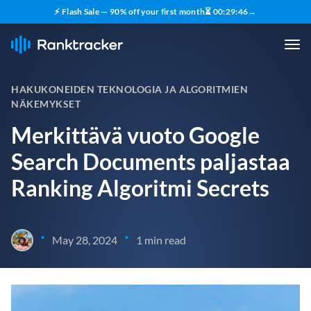
⚡ Flash Sale — 90% off your first month
⏳
00
:
29
:
45
→
HAKUKONEIDEN TEKNOLOGIA JA ALGORITMIEN
NÄKEMYKSET
Merkittävä vuoto Google
Search Documents paljastaa
Ranking Algoritmi Secrets
•
•
May 28, 2024
1 min read