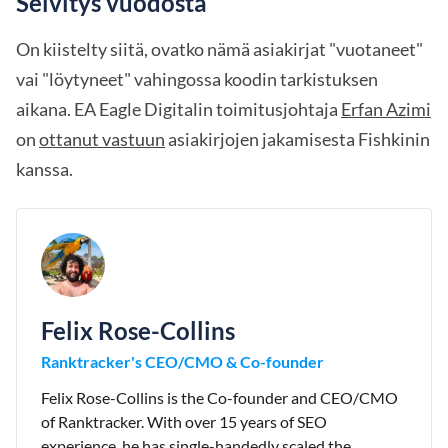
Selvitys vuodosta
On kiistelty siitä, ovatko nämä asiakirjat "vuotaneet"
vai "löytyneet" vahingossa koodin tarkistuksen
aikana. EA Eagle Digitalin toimitusjohtaja
Erfan Azimi
on
ottanut vastuun
asiakirjojen jakamisesta Fishkinin
kanssa.
Felix Rose-Collins
Ranktracker's CEO/CMO & Co-founder
Felix Rose-Collins is the Co-founder and CEO/CMO
of Ranktracker. With over 15 years of SEO
experience, he has single-handedly scaled the