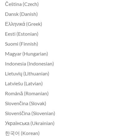
Čeština (Czech)
Dansk (Danish)
Ελληνικά (Greek)
Eesti (Estonian)
Suomi (Finnish)
Magyar (Hungarian)
Indonesia (Indonesian)
Lietuvių (Lithuanian)
Latviešu (Latvian)
Română (Romanian)
Slovenčina (Slovak)
Slovenščina (Slovenian)
Українська (Ukrainian)
한국어 (Korean)