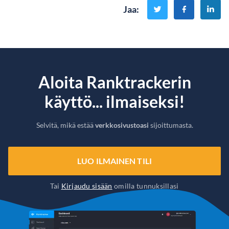
Jaa
:
Aloita Ranktrackerin
käyttö... ilmaiseksi!
Selvitä, mikä estää
verkkosivustoasi
sijoittumasta.
LUO ILMAINEN TILI
Tai
Kirjaudu sisään
omilla tunnuksillasi