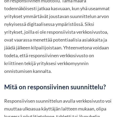
on responsiivinen muotoilu. Tämä määrä
todennäköisesti jatkaa kasvuaan, kun yhä useammat
yritykset ymmärtävät joustavan suunnittelun arvon
nykyisessä digitaalisessa ympäristössä. Siksi
yritykset, joilla ei ole responsiivista verkkosivustoa,
ovat vaarassa menettää potentiaalisia asiakkaita ja
jäädä jälkeen kilpailijoistaan. Yhteenvetona voidaan
todeta, että responsiivinen verkkosivusto on
kriittinen tekijä yrityksesi verkkomyynnin
onnistumisen kannalta.
Mitä on responsiivinen suunnittelu?
Responsiivisen suunnittelun avulla verkkosivusto voi
muuttaa ulkoasua käyttäjän laitteen mukaan, olipa
kyseessä pöytätietokone, tabletti tai älypuhelin.