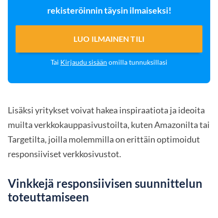
rekisteröinnin täysin ilmaiseksi!
LUO ILMAINEN TILI
Tai
Kirjaudu sisään
omilla tunnuksillasi
Lisäksi yritykset voivat hakea inspiraatiota ja ideoita
muilta verkkokauppasivustoilta, kuten Amazonilta tai
Targetilta, joilla molemmilla on erittäin optimoidut
responsiiviset verkkosivustot.
Vinkkejä responsiivisen suunnittelun
toteuttamiseen