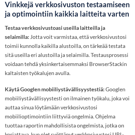
Vinkkejä verkkosivuston testaamiseen
ja optimointiin kaikkia laitteita varten
Testaa verkkosivustoasi useilla laitteilla ja
selaimilla:
Jotta voit varmistaa, että verkkosivustosi
toimii kunnolla kaikilla alustoilla, on tärkeää testata
sitä useilla eri alustoilla ja selaimilla. Testausprosessi
voidaan tehdä yksinkertaisemmaksi BrowserStackin
kaltaisten työkalujen avulla.
Käytä Googlen mobiiliystävällisyystestiä:
Googlen
mobiiliystävällisyystesti on ilmainen työkalu, joka voi
auttaa sinua löytämään verkkosivustosi
mobiilioptimointiin liittyviä ongelmia. Ohjelma
tuottaa raportin mahdollisista ongelmista, jotka on
korjattava, kun olet syöttänyt verkkosivustosi URL-