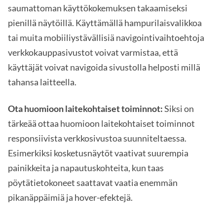
saumattoman käyttökokemuksen takaamiseksi
pienillä näytöillä. Käyttämällä hampurilaisvalikkoa
tai muita mobiiliystävällisiä navigointivaihtoehtoja
verkkokauppasivustot voivat varmistaa, että
käyttäjät voivat navigoida sivustolla helposti millä
tahansa laitteella.
Ota huomioon laitekohtaiset toiminnot:
Siksi on
tärkeää ottaa huomioon laitekohtaiset toiminnot
responsiivista verkkosivustoa suunniteltaessa.
Esimerkiksi kosketusnäytöt vaativat suurempia
painikkeita ja napautuskohteita, kun taas
pöytätietokoneet saattavat vaatia enemmän
pikanäppäimiä ja hover-efektejä.