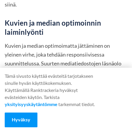
siinä.
Kuvien ja median optimoinnin
laiminlyönti
Kuvien ja median optimoimatta jättäminen on
yleinen virhe, joka tehdään responsiivisessa
suunnittelussa. Suurten mediatiedostojen läsnäolo
verkkosivustolla saattaa vaikuttaa kielteisesti
Tämä sivusto käyttää evästeitä tarjotakseen
käyttäjäkokemukseen erityisesti mobiililaitteilla.
sinulle hyvän käyttökokemuksen.
Tämän korjaaminen on esimerkki web-kuvien
Käyttämällä Ranktrackeria hyväksyt
evästeiden käytön. Tarkista
optimoinnista, jossa käytetään oikeaa kuvakokoa eri
yksityisyyskäytäntömme
tarkemmat tiedot.
laitteille.
Hyväksy
Laitekohtaisen toiminnallisuuden