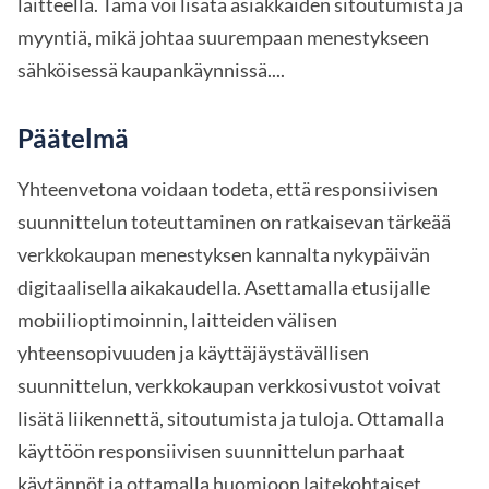
laitteella. Tämä voi lisätä asiakkaiden sitoutumista ja
myyntiä, mikä johtaa suurempaan menestykseen
sähköisessä kaupankäynnissä....
Päätelmä
Yhteenvetona voidaan todeta, että responsiivisen
suunnittelun toteuttaminen on ratkaisevan tärkeää
verkkokaupan menestyksen kannalta nykypäivän
digitaalisella aikakaudella. Asettamalla etusijalle
mobiilioptimoinnin, laitteiden välisen
yhteensopivuuden ja käyttäjäystävällisen
suunnittelun, verkkokaupan verkkosivustot voivat
lisätä liikennettä, sitoutumista ja tuloja. Ottamalla
käyttöön responsiivisen suunnittelun parhaat
käytännöt ja ottamalla huomioon laitekohtaiset