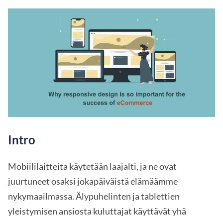
Intro
Mobiililaitteita käytetään laajalti, ja ne ovat
juurtuneet osaksi jokapäiväistä elämäämme
nykymaailmassa. Älypuhelinten ja tablettien
yleistymisen ansiosta kuluttajat käyttävät yhä