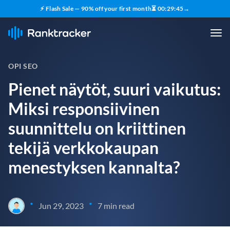
⚡ Flash Sale — 90% off your first month
⏳
00
:
29
:
44
→
OPI SEO
Pienet näytöt, suuri vaikutus:
Miksi responsiivinen
suunnittelu on kriittinen
tekijä verkkokaupan
menestyksen kannalta?
•
•
Jun 29, 2023
7 min read