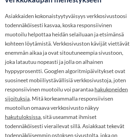
Asiakkaiden kokonaistyytyväisyys verkkosivustoosi
todennäköisesti kasvaa, koska responsiivinen
muotoilu helpottaa heidän selailuaan ja etsimänsä
kohteen löytämistä. Verkkosivuston kävijät viettävät
enemmän aikaa ja ovat sitoutuneempia sivustoon,
joka latautuu nopeasti ja jolla on alhainen
hyppyprosentti. Googlen algoritmipäivitykset ovat
suosineet mobiiliystävällisiä verkkosivustoja, joten
responsiivinen muotoilu voi parantaa
hakukoneiden
sijoituksia
. Mitä korkeammalla responsiivisen
muotoilun omaava verkkosivusto näkyy
hakutuloksissa
, sitä useammat ihmiset
todennäköisesti vierailevat sillä. Asiakkaat tekevät
todennäköisemmin ostoksen sivustolta, joka on