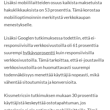
Lisäksi mobiililaitteiden osuus kaikista maksetuista
hakuklikkauksista on 53 prosenttia. Tämä korostaa
mobiilioptimoinnin merkitystä verkkokaupan
menestykselle.
Lisäksi Googlen tutkimuksessa todettiin, että ei-
responsiivisilla verkkosivustoilla oli 61 prosenttia
suurempi
hylkäysprosentti
kuin responsiivisilla
verkkosivustoilla. Tämä tarkoittaa, että ei-joustavilla
verkkosivustoilla on huomattavasti suurempi
todennäköisyys menettää käyttäjiä nopeasti, mikä
vähentää sitoutumista ja konversioita.
Kissmetricsin tutkimuksen mukaan 30 prosenttia
käyttäjistä keskeyttää ostotapahtuman, jos