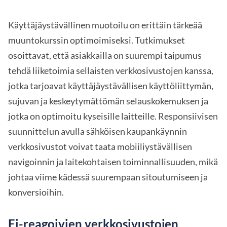
Käyttäjäystävällinen muotoilu on erittäin tärkeää
muuntokurssin optimoimiseksi. Tutkimukset
osoittavat, että asiakkailla on suurempi taipumus
tehdä liiketoimia sellaisten verkkosivustojen kanssa,
jotka tarjoavat käyttäjäystävällisen käyttöliittymän,
sujuvan ja keskeytymättömän selauskokemuksen ja
jotka on optimoitu kyseisille laitteille. Responsiivisen
suunnittelun avulla sähköisen kaupankäynnin
verkkosivustot voivat taata mobiiliystävällisen
navigoinnin ja laitekohtaisen toiminnallisuuden, mikä
johtaa viime kädessä suurempaan sitoutumiseen ja
konversioihin.
Ei-reagoivien verkkosivustojen