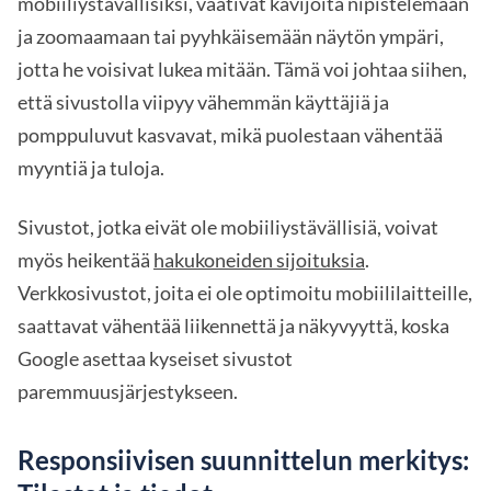
mobiiliystävällisiksi, vaativat kävijöitä nipistelemään
ja zoomaamaan tai pyyhkäisemään näytön ympäri,
jotta he voisivat lukea mitään. Tämä voi johtaa siihen,
että sivustolla viipyy vähemmän käyttäjiä ja
pomppuluvut kasvavat, mikä puolestaan vähentää
myyntiä ja tuloja.
Sivustot, jotka eivät ole mobiiliystävällisiä, voivat
myös heikentää
hakukoneiden sijoituksia
.
Verkkosivustot, joita ei ole optimoitu mobiililaitteille,
saattavat vähentää liikennettä ja näkyvyyttä, koska
Google asettaa kyseiset sivustot
paremmuusjärjestykseen.
Responsiivisen suunnittelun merkitys: