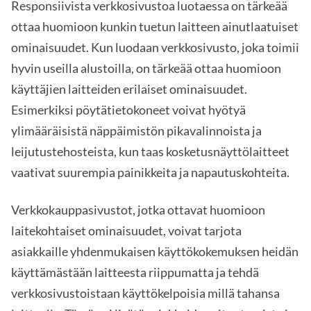
Responsiivista verkkosivustoa luotaessa on tärkeää
ottaa huomioon kunkin tuetun laitteen ainutlaatuiset
ominaisuudet. Kun luodaan verkkosivusto, joka toimii
hyvin useilla alustoilla, on tärkeää ottaa huomioon
käyttäjien laitteiden erilaiset ominaisuudet.
Esimerkiksi pöytätietokoneet voivat hyötyä
ylimääräisistä näppäimistön pikavalinnoista ja
leijutustehosteista, kun taas kosketusnäyttölaitteet
vaativat suurempia painikkeita ja napautuskohteita.
Verkkokauppasivustot, jotka ottavat huomioon
laitekohtaiset ominaisuudet, voivat tarjota
asiakkaille yhdenmukaisen käyttökokemuksen heidän
käyttämästään laitteesta riippumatta ja tehdä
verkkosivustoistaan käyttökelpoisia millä tahansa