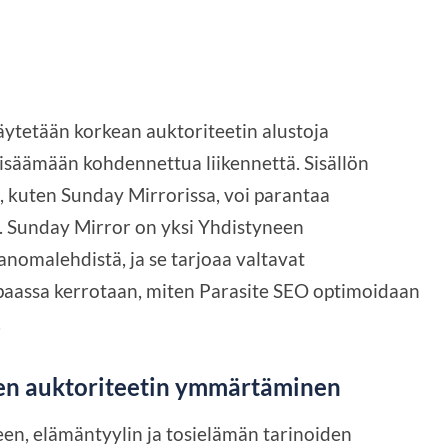
äytetään korkean auktoriteetin alustoja
isäämään kohdennettua liikennettä. Sisällön
a, kuten Sunday Mirrorissa, voi parantaa
i. Sunday Mirror on yksi Yhdistyneen
omalehdistä, ja se tarjoaa valtavat
ppaassa kerrotaan, miten Parasite SEO optimoidaan
.
en auktoriteetin ymmärtäminen
een, elämäntyylin ja tosielämän tarinoiden