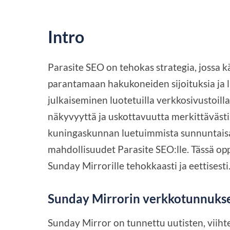
Intro
Parasite SEO on tehokas strategia, jossa k
parantamaan hakukoneiden sijoituksia ja l
julkaiseminen luotetuilla verkkosivustoill
näkyvyyttä ja uskottavuutta merkittäväst
kuningaskunnan luetuimmista sunnuntaisan
mahdollisuudet Parasite SEO:lle. Tässä o
Sunday Mirrorille tehokkaasti ja eettisesti
Sunday Mirrorin verkkotunnuks
Sunday Mirror on tunnettu uutisten, viiht