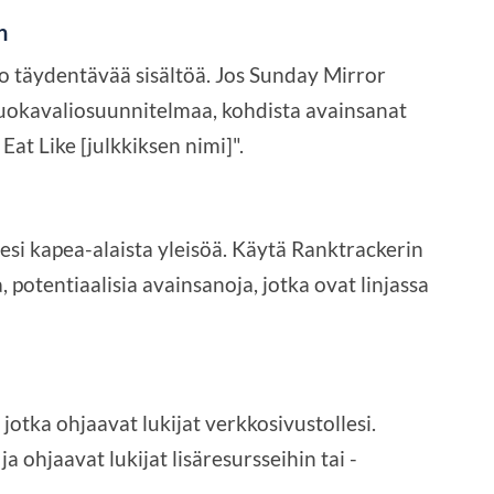
n
uo täydentävää sisältöä. Jos Sunday Mirror
ruokavaliosuunnitelmaa, kohdista avainsanat
Eat Like [julkkiksen nimi]".
esi kapea-alaista yleisöä. Käytä Ranktrackerin
, potentiaalisia avainsanoja, jotka ovat linjassa
ä, jotka ohjaavat lukijat verkkosivustollesi.
a ohjaavat lukijat lisäresursseihin tai -