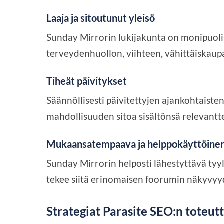
Laaja ja sitoutunut yleisö
Sunday Mirrorin lukijakunta on monipuolis
terveydenhuollon, viihteen, vähittäiskaupa
Tiheät päivitykset
Säännöllisesti päivitettyjen ajankohtaiste
mahdollisuuden sitoa sisältönsä relevanttei
Mukaansatempaava ja helppokäyttöinen 
Sunday Mirrorin helposti lähestyttävä tyy
tekee siitä erinomaisen foorumin näkyvyyd
Strategiat Parasite SEO:n toteut