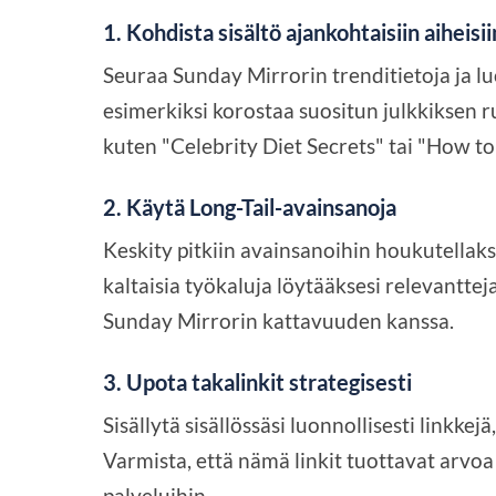
1. Kohdista sisältö ajankohtaisiin aiheisii
Seuraa Sunday Mirrorin trenditietoja ja l
esimerkiksi korostaa suositun julkkiksen 
kuten "Celebrity Diet Secrets" tai "How to 
2. Käytä Long-Tail-avainsanoja
Keskity pitkiin avainsanoihin houkutellaks
kaltaisia työkaluja löytääksesi relevantteja
Sunday Mirrorin kattavuuden kanssa.
3. Upota takalinkit strategisesti
Sisällytä sisällössäsi luonnollisesti linkkej
Varmista, että nämä linkit tuottavat arvoa j
palveluihin.