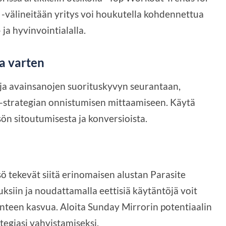
 -välineitään yritys voi houkutella kohdennettua
 ja hyvinvointialalla.
a varten
ja avainsanojen suorituskyvyn seurantaan,
O -strategian onnistumisen mittaamiseen. Käytä
sön sitoutumisesta ja konversioista.
sö tekevät siitä erinomaisen alustan Parasite
uksiin ja noudattamalla eettisiä käytäntöjä voit
nteen kasvua. Aloita Sunday Mirrorin potentiaalin
tegiasi vahvistamiseksi.