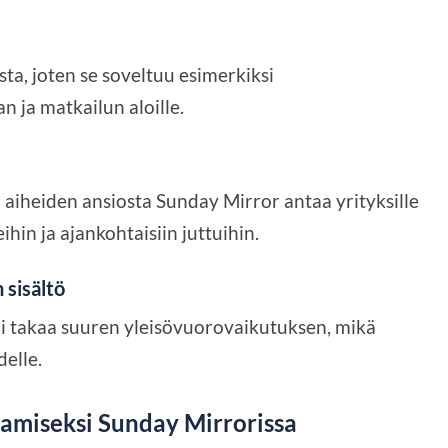
ta, joten se soveltuu esimerkiksi
n ja matkailun aloille.
n aiheiden ansiosta Sunday Mirror antaa yrityksille
hin ja ajankohtaisiin juttuihin.
sisältö
li takaa suuren yleisövuorovaikutuksen, mikä
elle.
tamiseksi Sunday Mirrorissa