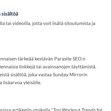
 sisältöä
la tai videoilla, jotta voit lisätä sitoutumista ja
ennaisen tärkeää kestävän Parasite SEO:n
lennaisia linkkejä tai avainsanojen täyttämistä.
istä sisältöä, joka vastaa Sunday Mirrorin
a lisäarvoa yleisölle.
orissa artikkelin otsikolla "Top Workout Trends for