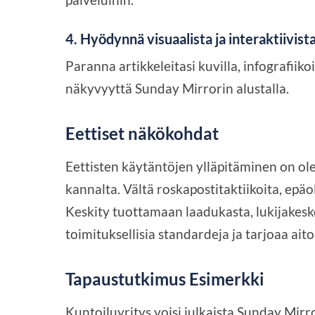
4. Hyödynnä visuaalista ja interaktiivista
Paranna artikkeleitasi kuvilla, infografiikoil
näkyvyyttä Sunday Mirrorin alustalla.
Eettiset näkökohdat
Eettisten käytäntöjen ylläpitäminen on ol
kannalta. Vältä roskapostitaktiikoita, epäo
Keskity tuottamaan laadukasta, lukijakeske
toimituksellisia standardeja ja tarjoaa aito
Tapaustutkimus Esimerkki
Kuntoiluyritys voisi julkaista Sunday Mirr