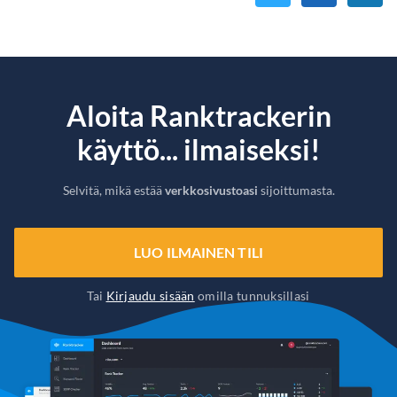
Aloita Ranktrackerin
käyttö... ilmaiseksi!
Selvitä, mikä estää
verkkosivustoasi
sijoittumasta.
LUO ILMAINEN TILI
Tai
Kirjaudu sisään
omilla tunnuksillasi