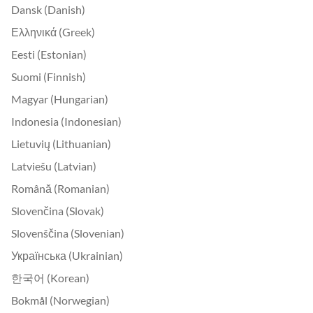
Dansk (Danish)
Ελληνικά (Greek)
Eesti (Estonian)
Suomi (Finnish)
Magyar (Hungarian)
Indonesia (Indonesian)
Lietuvių (Lithuanian)
Latviešu (Latvian)
Română (Romanian)
Slovenčina (Slovak)
Slovenščina (Slovenian)
Українська (Ukrainian)
한국어 (Korean)
Bokmål (Norwegian)