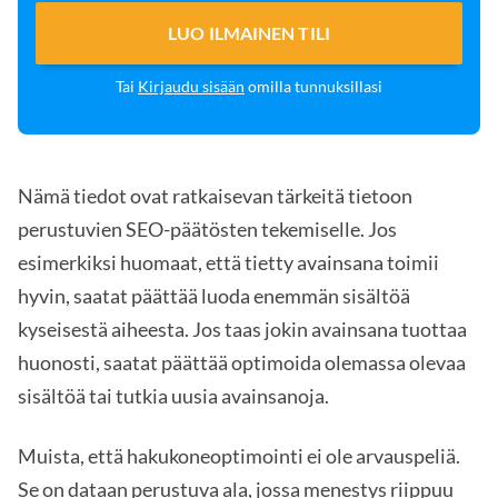
LUO ILMAINEN TILI
Tai
Kirjaudu sisään
omilla tunnuksillasi
Nämä tiedot ovat ratkaisevan tärkeitä tietoon
perustuvien SEO-päätösten tekemiselle. Jos
esimerkiksi huomaat, että tietty avainsana toimii
hyvin, saatat päättää luoda enemmän sisältöä
kyseisestä aiheesta. Jos taas jokin avainsana tuottaa
huonosti, saatat päättää optimoida olemassa olevaa
sisältöä tai tutkia uusia avainsanoja.
Muista, että hakukoneoptimointi ei ole arvauspeliä.
Se on dataan perustuva ala, jossa menestys riippuu