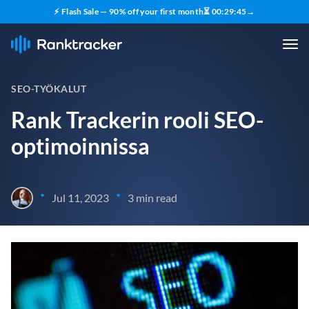
⚡ Flash Sale — 90% off your first month
⏳
00
:
29
:
44
→
SEO-TYÖKALUT
Rank Trackerin rooli SEO-
optimoinnissa
•
•
Jul 11, 2023
3 min read