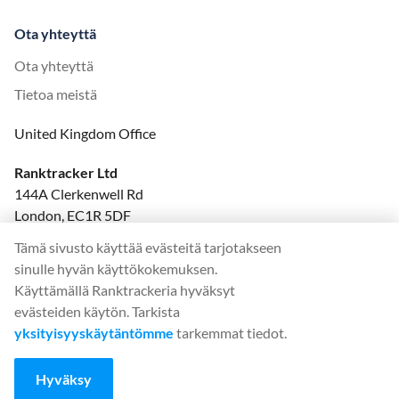
Ota yhteyttä
Ota yhteyttä
Tietoa meistä
United Kingdom Office
Ranktracker Ltd
144A Clerkenwell Rd
London, EC1R 5DF
Company No: 08820809
Tämä sivusto käyttää evästeitä tarjotakseen
felix@ranktracker.com
sinulle hyvän käyttökokemuksen.
Käyttämällä Ranktrackeria hyväksyt
evästeiden käytön. Tarkista
yksityisyyskäytäntömme
tarkemmat tiedot.
2015 -
2026
© Ranktracker. All Rights Reserved.
Hyväksy