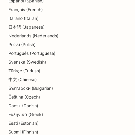
Español (Spanish)
Français (French)
Italiano (Italian)
日本語 (Japanese)
Nederlands (Nederlands)
Polski (Polish)
Português (Portuguese)
Svenska (Swedish)
Türkçe (Turkish)
中文 (Chinese)
Български (Bulgarian)
Čeština (Czech)
Dansk (Danish)
Ελληνικά (Greek)
Eesti (Estonian)
Suomi (Finnish)