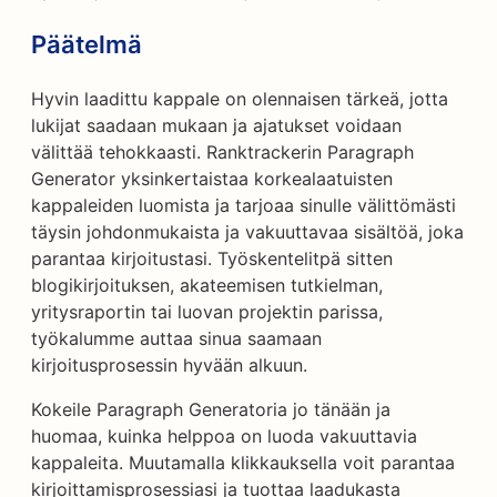
Päätelmä
Hyvin laadittu kappale on olennaisen tärkeä, jotta
lukijat saadaan mukaan ja ajatukset voidaan
välittää tehokkaasti. Ranktrackerin Paragraph
Generator yksinkertaistaa korkealaatuisten
kappaleiden luomista ja tarjoaa sinulle välittömästi
täysin johdonmukaista ja vakuuttavaa sisältöä, joka
parantaa kirjoitustasi. Työskentelitpä sitten
blogikirjoituksen, akateemisen tutkielman,
yritysraportin tai luovan projektin parissa,
työkalumme auttaa sinua saamaan
kirjoitusprosessin hyvään alkuun.
Kokeile Paragraph Generatoria jo tänään ja
huomaa, kuinka helppoa on luoda vakuuttavia
kappaleita. Muutamalla klikkauksella voit parantaa
kirjoittamisprosessiasi ja tuottaa laadukasta