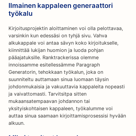
Ilmainen kappaleen generaattori
työkalu
Kirjoitusprojektin aloittaminen voi olla pelottavaa,
varsinkin kun edessäsi on tyhjä sivu. Vahva
alkukappale voi antaa sävyn koko kirjoitukselle,
kiinnittää lukijan huomion ja luoda pohjan
pääajatuksille. Ranktrackerissa olemme
innoissamme esitellessämme Paragraph
Generatorin, tehokkaan työkalun, joka on
suunniteltu auttamaan sinua luomaan täysin
johdonmukaisia ja vakuuttavia kappaleita nopeasti
ja vaivattomasti. Tarvitsitpa sitten
mukaansatempaavan johdannon tai
yksityiskohtaisen kappaleen, työkalumme voi
auttaa sinua saamaan kirjoittamisprosessisi hyvään
alkuun.