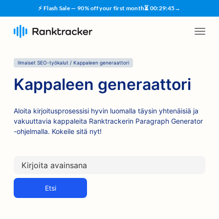
⚡ Flash Sale — 90% off your first month
⏳
00
:
29
:
45
→
Ilmaiset SEO-työkalut / Kappaleen generaattori
Kappaleen generaattori
Aloita kirjoitusprosessisi hyvin luomalla täysin yhtenäisiä ja
vakuuttavia kappaleita Ranktrackerin Paragraph Generator
-ohjelmalla. Kokeile sitä nyt!
Etsi