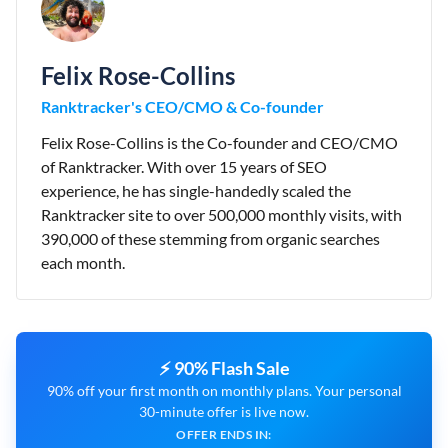
Felix Rose-Collins
Ranktracker's CEO/CMO & Co-founder
Felix Rose-Collins is the Co-founder and CEO/CMO
of Ranktracker. With over 15 years of SEO
experience, he has single-handedly scaled the
Ranktracker site to over 500,000 monthly visits, with
390,000 of these stemming from organic searches
each month.
⚡ 90% Flash Sale
90% off your first month on monthly plans. Your personal
30-minute offer is live now.
OFFER ENDS IN: