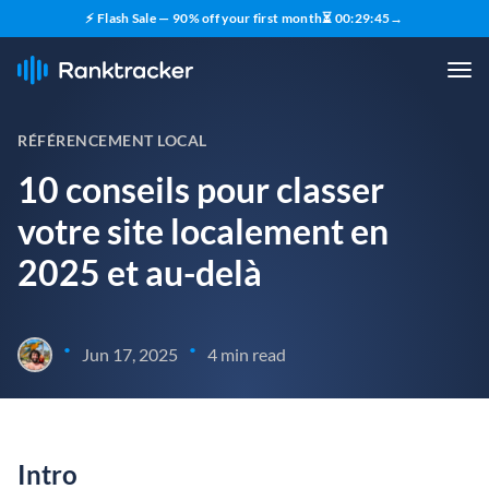
⚡ Flash Sale — 90% off your first month
⏳
00
:
29
:
44
→
RÉFÉRENCEMENT LOCAL
10 conseils pour classer
votre site localement en
2025 et au-delà
•
•
Jun 17, 2025
4 min read
Intro