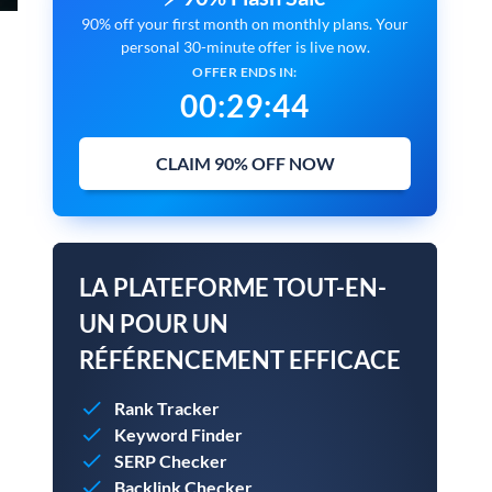
90% off your first month on monthly plans. Your
personal 30-minute offer is live now.
OFFER ENDS IN:
00
:
29
:
43
CLAIM 90% OFF NOW
LA PLATEFORME TOUT-EN-
UN POUR UN
RÉFÉRENCEMENT EFFICACE
Rank Tracker
Keyword Finder
SERP Checker
Backlink Checker