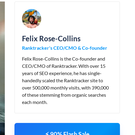
Felix Rose-Collins
Ranktracker's CEO/CMO & Co-founder
Felix Rose-Collins is the Co-founder and
CEO/CMO of Ranktracker. With over 15
years of SEO experience, he has single-
handedly scaled the Ranktracker site to
over 500,000 monthly visits, with 390,000
of these stemming from organic searches
each month.
⚡ 90% Flash Sale