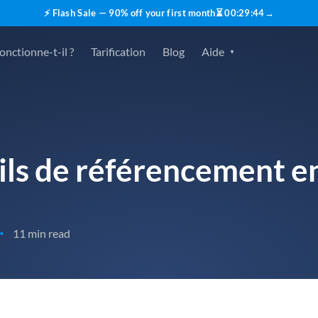
⚡ Flash Sale — 90% off your first month
⏳
00
:
29
:
43
→
nctionne-t-il ?
Tarification
Blog
Aide
tils de référencement 
11 min read
•