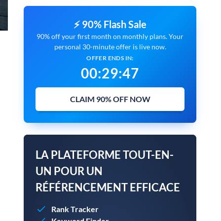
⚡ 90% Flash Sale
90% off your first month on monthly plans. Your
personal 30-minute offer is live now.
OFFER ENDS IN:
00
:
29
:
45
CLAIM 90% OFF NOW
LA PLATEFORME TOUT-EN-
UN POUR UN
RÉFÉRENCEMENT EFFICACE
Rank Tracker
Keyword Finder