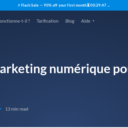
⚡ Flash Sale — 90% off your first month
⏳
00
:
29
:
45
→
nctionne-t-il ?
Tarification
Blog
Aide
marketing numérique pou
13 min read
•