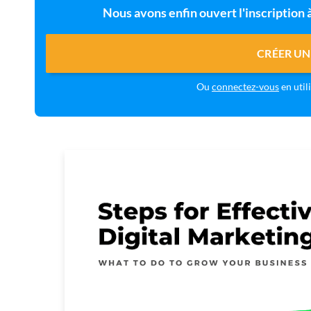
Nous avons enfin ouvert l'inscription
CRÉER UN
Ou
connectez-vous
en util