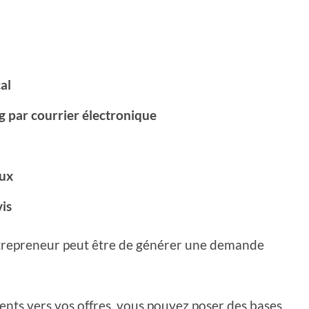
al
g par courrier électronique
aux
vis
entrepreneur peut être de générer une demande
ients vers vos offres, vous pouvez poser des bases