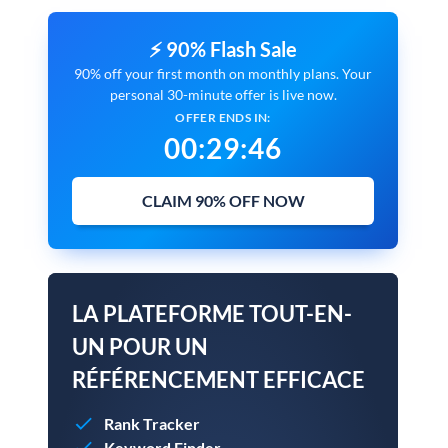
⚡ 90% Flash Sale
90% off your first month on monthly plans. Your
personal 30-minute offer is live now.
OFFER ENDS IN:
00
:
29
:
45
CLAIM 90% OFF NOW
LA PLATEFORME TOUT-EN-
UN POUR UN
RÉFÉRENCEMENT EFFICACE
Rank Tracker
Keyword Finder