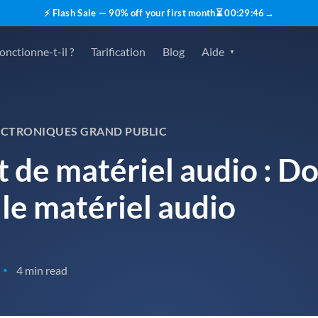
⚡ Flash Sale — 90% off your first month
⏳
00
:
29
:
45
→
nctionne-t-il ?
Tarification
Blog
Aide
ECTRONIQUES GRAND PUBLIC
de matériel audio : Do
le matériel audio
4 min read
•