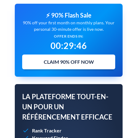
⚡ 90% Flash Sale
90% off your first month on monthly plans. Your
personal 30-minute offer is live now.
OFFER ENDS IN:
00
:
29
:
45
CLAIM 90% OFF NOW
LA PLATEFORME TOUT-EN-
UN POUR UN
RÉFÉRENCEMENT EFFICACE
Rank Tracker
Keyword Finder