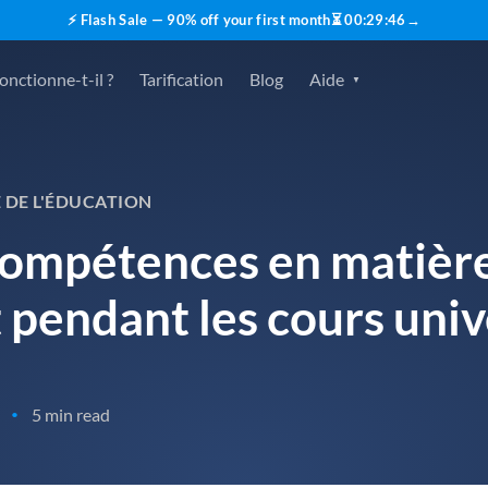
⚡ Flash Sale — 90% off your first month
⏳
00
:
29
:
45
→
nctionne-t-il ?
Tarification
Blog
Aide
 DE L'ÉDUCATION
compétences en matièr
pendant les cours univ
5 min read
•