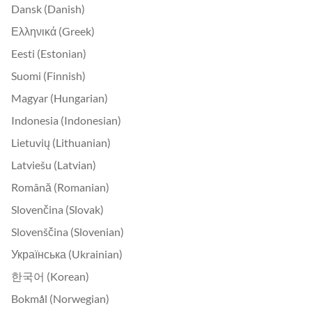
Dansk (Danish)
Ελληνικά (Greek)
Eesti (Estonian)
Suomi (Finnish)
Magyar (Hungarian)
Indonesia (Indonesian)
Lietuvių (Lithuanian)
Latviešu (Latvian)
Română (Romanian)
Slovenčina (Slovak)
Slovenščina (Slovenian)
Українська (Ukrainian)
한국어 (Korean)
Bokmål (Norwegian)