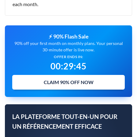
each month.
⚡ 90% Flash Sale
90% off your first month on monthly plans. Your personal
30-minute offer is live now.
OFFER ENDS IN:
00
:
29
:
45
CLAIM 90% OFF NOW
LA PLATEFORME TOUT-EN-UN POUR
UN RÉFÉRENCEMENT EFFICACE