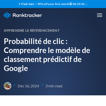
⚡ Flash Sale — 90% off your first month
⏳
00
:
29
:
45
→
APPRENDRE LE RÉFÉRENCEMENT
Probabilité de clic :
Comprendre le modèle de
classement prédictif de
Google
•
•
Dec 16, 2024
3 min read