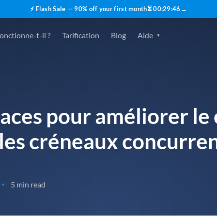
⚡ Flash Sale — 90% off your first month
⏳
00
:
29
:
45
→
nctionne-t-il ?
Tarification
Blog
Aide
caces pour améliorer le
 les créneaux concurren
5 min read
•