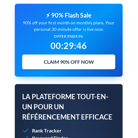
⚡ 90% Flash Sale
90% off your first month on monthly plans. Your
personal 30-minute offer is live now.
OFFER ENDS IN:
00
:
29
:
45
CLAIM 90% OFF NOW
LA PLATEFORME TOUT-EN-
UN POUR UN
RÉFÉRENCEMENT EFFICACE
Rank Tracker
Keyword Finder