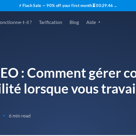
⚡ Flash Sale — 90% off your first month
⏳
00
:
29
:
45
→
nctionne-t-il ?
Tarification
Blog
Aide
 SEO : Comment gérer c
ité lorsque vous travai
6 min read
•