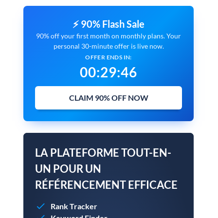
⚡ 90% Flash Sale
90% off your first month on monthly plans. Your
personal 30-minute offer is live now.
OFFER ENDS IN:
00
:
29
:
45
CLAIM 90% OFF NOW
LA PLATEFORME TOUT-EN-
UN POUR UN
RÉFÉRENCEMENT EFFICACE
Rank Tracker
Keyword Finder