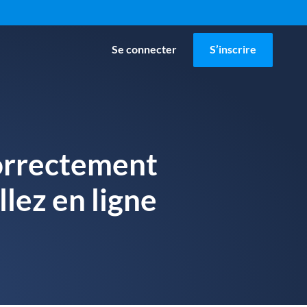
Se connecter
S’inscrire
orrectement
llez en ligne