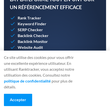
UN RÉFÉRENCEMENT EFFICACE
Rank Tracker
Keyword Finder
SERP Checker
Backlink Checker
Backlink Monitor
Website Audit
AI Article Writer
Ce site utilise des cookies pour vous offrir
Créez votre compte dès aujourd'hui. Aucune carte de
une excellente expérience utilisateur. En
crédit n'est nécessaire.
utilisant Ranktracker, vous acceptez notre
utilisation des cookies. Consultez notre
politique de confidentialité
pour plus de
détails.
CRÉER UN COMPTE GRATUIT
Accepter