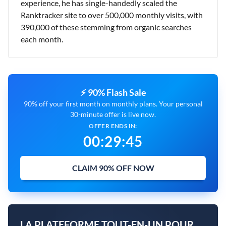
experience, he has single-handedly scaled the
Ranktracker site to over 500,000 monthly visits, with
390,000 of these stemming from organic searches
each month.
⚡ 90% Flash Sale
90% off your first month on monthly plans. Your personal
30-minute offer is live now.
OFFER ENDS IN:
00
:
29
:
43
CLAIM 90% OFF NOW
LA PLATEFORME TOUT-EN-UN POUR