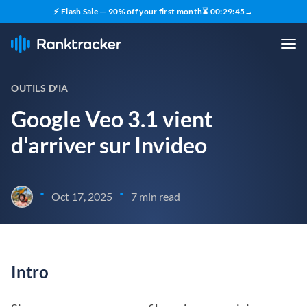
⚡ Flash Sale — 90% off your first month
⏳
00
:
29
:
43
→
OUTILS D'IA
Google Veo 3.1 vient
d'arriver sur Invideo
•
•
Oct 17, 2025
7 min read
Intro