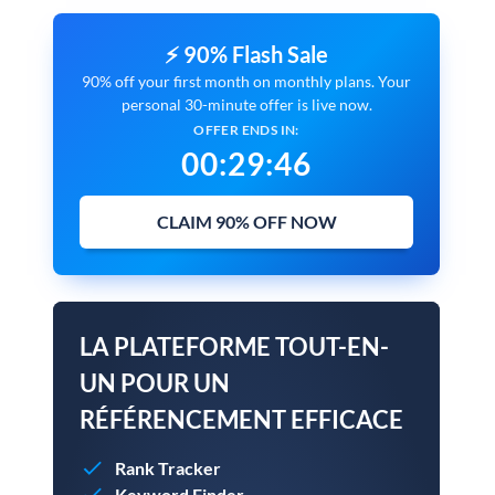
⚡ 90% Flash Sale
90% off your first month on monthly plans. Your
personal 30-minute offer is live now.
OFFER ENDS IN:
00
:
29
:
45
CLAIM 90% OFF NOW
LA PLATEFORME TOUT-EN-
UN POUR UN
RÉFÉRENCEMENT EFFICACE
Rank Tracker
Keyword Finder