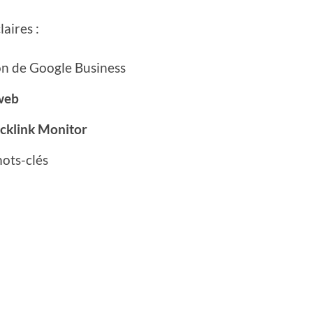
aires :
on de Google Business
web
cklink Monitor
mots-clés