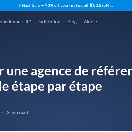
⚡ Flash Sale — 90% off your first month
⏳
00
:
29
:
45
→
nctionne-t-il ?
Tarification
Blog
Aide
 une agence de référe
e étape par étape
3 min read
•