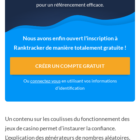
pour un référencement efficace.
Nous avons enfin ouvert l'inscription à
Ranktracker de manière totalement gratuite !
CRÉER UN COMPTE GRATUIT
Ou
connectez-vous
en utilisant vos informations
d'identification
Un contenu sur les coulisses du fonctionnement des
jeux de casino permet d'instaurer la confiance.
L'explication des générateurs de nombres aléatoires,