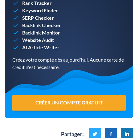
Rank Tracker
Keyword Finder
SERP Checker
Backlink Checker
Backlink Monitor
Website Audit
AI Article Writer
Créez votre compte dès aujourd'hui. Aucune carte de
crédit n'est nécessaire.
CRÉER UN COMPTE GRATUIT
Partager
: