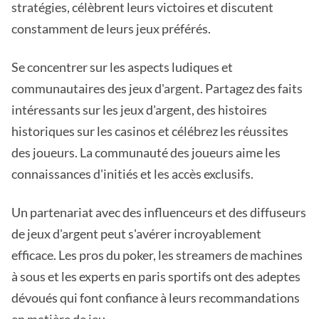
stratégies, célèbrent leurs victoires et discutent
constamment de leurs jeux préférés.
Se concentrer sur les aspects ludiques et
communautaires des jeux d'argent. Partagez des faits
intéressants sur les jeux d'argent, des histoires
historiques sur les casinos et célébrez les réussites
des joueurs. La communauté des joueurs aime les
connaissances d'initiés et les accès exclusifs.
Un partenariat avec des influenceurs et des diffuseurs
de jeux d'argent peut s'avérer incroyablement
efficace. Les pros du poker, les streamers de machines
à sous et les experts en paris sportifs ont des adeptes
dévoués qui font confiance à leurs recommandations