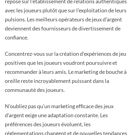
repose sur l'établissement de relations authentiques
avec les joueurs plutôt que sur l'exploitation de leurs
pulsions. Les meilleurs opérateurs de jeux d'argent
deviennent des fournisseurs de divertissement de
confiance.
Concentrez-vous sur la création d'expériences de jeu
positives que les joueurs voudront poursuivre et
recommander à leurs amis. Le marketing de bouche à
oreille reste incroyablement puissant dans la
communauté des joueurs.
N'oubliez pas qu'un marketing efficace des jeux
d'argent exige une adaptation constante. Les
préférences des joueurs évoluent, les
réglementations changent et de nouvelles tendances