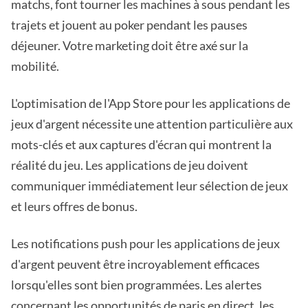
matchs, font tourner les machines à sous pendant les
trajets et jouent au poker pendant les pauses
déjeuner. Votre marketing doit être axé sur la
mobilité.
L'optimisation de l'App Store pour les applications de
jeux d'argent nécessite une attention particulière aux
mots-clés et aux captures d'écran qui montrent la
réalité du jeu. Les applications de jeu doivent
communiquer immédiatement leur sélection de jeux
et leurs offres de bonus.
Les notifications push pour les applications de jeux
d'argent peuvent être incroyablement efficaces
lorsqu'elles sont bien programmées. Les alertes
concernant les opportunités de paris en direct, les