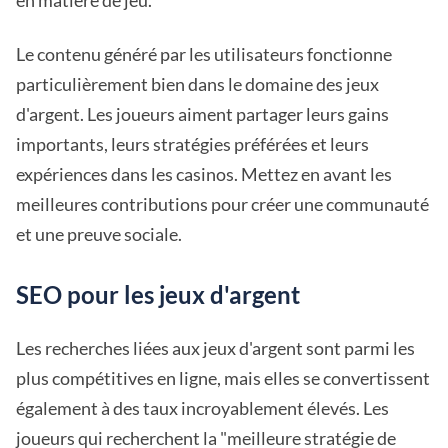
en matière de jeu.
Le contenu généré par les utilisateurs fonctionne
particulièrement bien dans le domaine des jeux
d'argent. Les joueurs aiment partager leurs gains
importants, leurs stratégies préférées et leurs
expériences dans les casinos. Mettez en avant les
meilleures contributions pour créer une communauté
et une preuve sociale.
SEO pour les jeux d'argent
Les recherches liées aux jeux d'argent sont parmi les
plus compétitives en ligne, mais elles se convertissent
également à des taux incroyablement élevés. Les
joueurs qui recherchent la "meilleure stratégie de