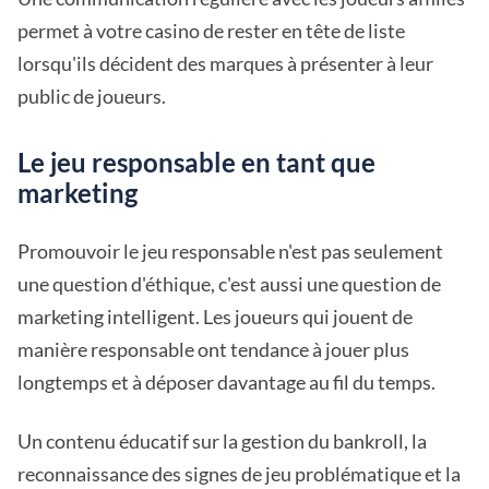
permet à votre casino de rester en tête de liste
lorsqu'ils décident des marques à présenter à leur
public de joueurs.
Le jeu responsable en tant que
marketing
Promouvoir le jeu responsable n'est pas seulement
une question d'éthique, c'est aussi une question de
marketing intelligent. Les joueurs qui jouent de
manière responsable ont tendance à jouer plus
longtemps et à déposer davantage au fil du temps.
Un contenu éducatif sur la gestion du bankroll, la
reconnaissance des signes de jeu problématique et la