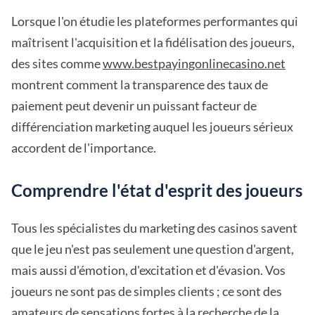
Lorsque l'on étudie les plateformes performantes qui
maîtrisent l'acquisition et la fidélisation des joueurs,
des sites comme
www.bestpayingonlinecasino.net
montrent comment la transparence des taux de
paiement peut devenir un puissant facteur de
différenciation marketing auquel les joueurs sérieux
accordent de l'importance.
Comprendre l'état d'esprit des joueurs
Tous les spécialistes du marketing des casinos savent
que le jeu n'est pas seulement une question d'argent,
mais aussi d'émotion, d'excitation et d'évasion. Vos
joueurs ne sont pas de simples clients ; ce sont des
amateurs de sensations fortes à la recherche de la