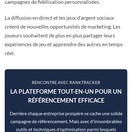
campagnes de fidélisation personnalisées.
La diffusion en direct et les jeux d'argent sociaux
créent de nouvelles opportunités de marketing. Les
joueurs souhaitent de plus en plus partager leurs
expériences de jeu et apprendre des autres en temps
réel.
RENCONTRE AVEC RANKTRACKER
LA PLATEFORME TOUT-EN-UN POUR UN
RÉFÉRENCEMENT EFFICACE
Derrière chaque entreprise prospère se cache une solide
campagne de référencement. Mais avec d'innombrables
outils et techniques d'optimisation parmi lesquels