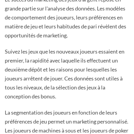
grande partie sur l'analyse des données. Les modèles
de comportement des joueurs, leurs préférences en
matière de jeu et leurs habitudes de pari révèlent des
opportunités de marketing.
Suivez les jeux que les nouveaux joueurs essaient en
premier, la rapidité avec laquelle ils effectuent un
deuxième dépôt et les raisons pour lesquelles les
joueurs arrêtent de jouer. Ces données sont utiles à
tous les niveaux, de la sélection des jeux à la
conception des bonus.
La segmentation des joueurs en fonction de leurs
préférences de jeu permet un marketing personnalisé.
Les joueurs de machines à sous et les joueurs de poker