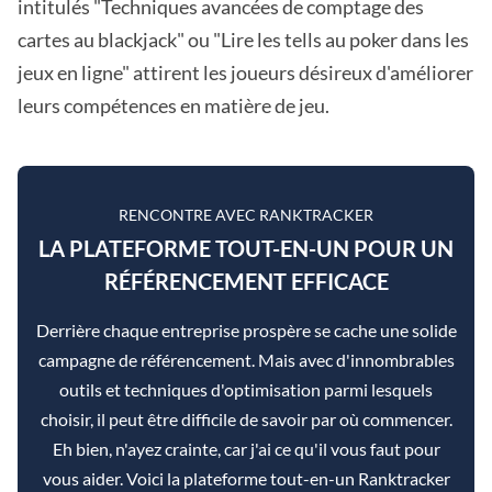
intitulés "Techniques avancées de comptage des
cartes au blackjack" ou "Lire les tells au poker dans les
jeux en ligne" attirent les joueurs désireux d'améliorer
leurs compétences en matière de jeu.
RENCONTRE AVEC RANKTRACKER
LA PLATEFORME TOUT-EN-UN POUR UN
RÉFÉRENCEMENT EFFICACE
Derrière chaque entreprise prospère se cache une solide
campagne de référencement. Mais avec d'innombrables
outils et techniques d'optimisation parmi lesquels
choisir, il peut être difficile de savoir par où commencer.
Eh bien, n'ayez crainte, car j'ai ce qu'il vous faut pour
vous aider. Voici la plateforme tout-en-un Ranktracker