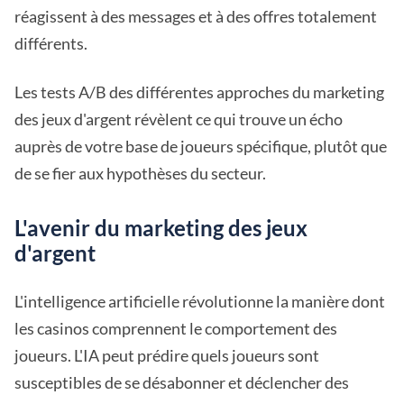
réagissent à des messages et à des offres totalement
différents.
Les tests A/B des différentes approches du marketing
des jeux d'argent révèlent ce qui trouve un écho
auprès de votre base de joueurs spécifique, plutôt que
de se fier aux hypothèses du secteur.
L'avenir du marketing des jeux
d'argent
L'intelligence artificielle révolutionne la manière dont
les casinos comprennent le comportement des
joueurs. L'IA peut prédire quels joueurs sont
susceptibles de se désabonner et déclencher des