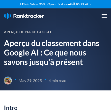
⚡ Flash Sale — 90% off your first month
⏳
00
:
29
:
41
→
APERÇU DE L'IA DE GOOGLE
Aperçu du classement dans
Google AI : Ce que nous
savons jusqu'à présent
•
•
May 29, 2025
4 min read
Intro