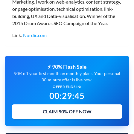
Marketing. I work on web-analytics, content strategy,
onpage optimisation, technical optimisation, link-
building, UX and Data-visualisation. Winner of the
2015 Drum Awards SEO Campaign of the Year.
Link:
Nurdic.com
⚡ 90% Flash Sale
90% off your first month on monthly plans. Your personal
30-minute offer is live now.
OFFER ENDS IN:
00
:
29
:
44
CLAIM 90% OFF NOW