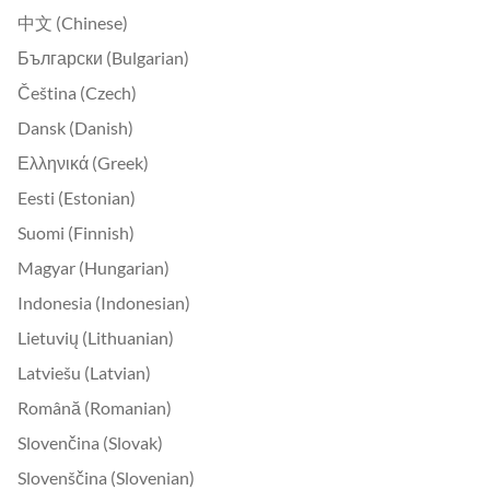
中文 (Chinese)
Български (Bulgarian)
Čeština (Czech)
Dansk (Danish)
Ελληνικά (Greek)
Eesti (Estonian)
Suomi (Finnish)
Magyar (Hungarian)
Indonesia (Indonesian)
Lietuvių (Lithuanian)
Latviešu (Latvian)
Română (Romanian)
Slovenčina (Slovak)
Slovenščina (Slovenian)