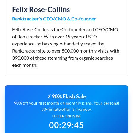
Felix Rose-Collins
Ranktracker's CEO/CMO & Co-founder
Felix Rose-Collins is the Co-founder and CEO/CMO
of Ranktracker. With over 15 years of SEO
experience, he has single-handedly scaled the
Ranktracker site to over 500,000 monthly visits, with
390,000 of these stemming from organic searches
each month.
⚡ 90% Flash Sale
90% off your first month on monthly plans. Your personal
30-minute offer is live now.
OFFER ENDS IN:
00
:
29
:
44