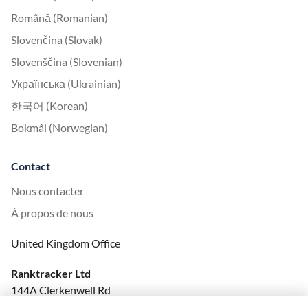
Română (Romanian)
Slovenčina (Slovak)
Slovenščina (Slovenian)
Українська (Ukrainian)
한국어 (Korean)
Bokmål (Norwegian)
Contact
Nous contacter
À propos de nous
United Kingdom Office
Ranktracker Ltd
144A Clerkenwell Rd
London, EC1R 5DF