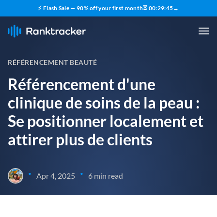
⚡ Flash Sale — 90% off your first month
⏳
00
:
29
:
44
→
RÉFÉRENCEMENT BEAUTÉ
Référencement d'une
clinique de soins de la peau :
Se positionner localement et
attirer plus de clients
•
•
Apr 4, 2025
6 min read