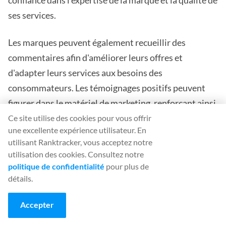
confiance dans l'expertise de la marque et la qualité de
ses services.
Les marques peuvent également recueillir des
commentaires afin d'améliorer leurs offres et
d'adapter leurs services aux besoins des
consommateurs. Les témoignages positifs peuvent
figurer dans le matériel de marketing, renforçant ainsi
la réputation de la marque en tant que choix fiable et
Ce site utilise des cookies pour vous offrir
une excellente expérience utilisateur. En
axé sur le client.
utilisant Ranktracker, vous acceptez notre
utilisation des cookies. Consultez notre
Conclusion : Maîtriser l'optimisation
politique de confidentialité
pour plus de
fiscale et le marketing des finances
détails.
personnelles
Accepter
Un marketing efficace dans le domaine de