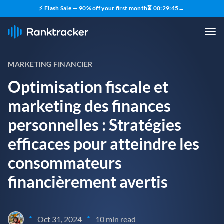
⚡ Flash Sale — 90% off your first month
⏳
00
:
29
:
44
→
MARKETING FINANCIER
Optimisation fiscale et
marketing des finances
personnelles : Stratégies
efficaces pour atteindre les
consommateurs
financièrement avertis
•
•
Oct 31, 2024
10 min read