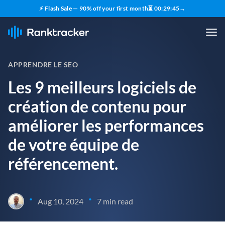
⚡ Flash Sale — 90% off your first month
⏳
00
:
29
:
43
→
APPRENDRE LE SEO
Les 9 meilleurs logiciels de
création de contenu pour
améliorer les performances
de votre équipe de
référencement.
•
•
Aug 10, 2024
7 min read