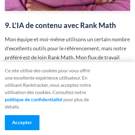
9. L'IA de contenu avec Rank Math
Mon équipe et moi-même utilisons un certain nombre
d'excellents outils pour le référencement, mais notre
préféré est de loin Rank Math. Mon flux de travail
pour la création de contenu se déroule comme suit : je
Ce site utilise des cookies pour vous offrir
rédige le contenu avec un outil d'IA, je le modifie en
une excellente expérience utilisateur. En
profondeur pour y ajouter une touche humaine et,
utilisant Ranktracker, vous acceptez notre
utilisation des cookies. Consultez notre
pendant ce temps, je vérifie avec l'outil d'IA de Rank
politique de confidentialité
pour plus de
Math pour m'assurer que je touche toutes les bonnes
détails.
notes.
Accepter
Il s'agit d'un outil précieux pour le classement de mon