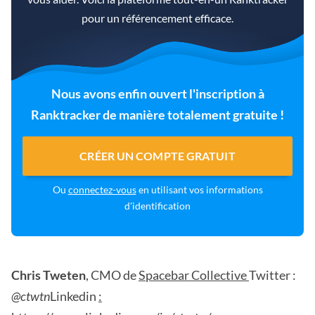
pour un référencement efficace.
Nous avons enfin ouvert l'inscription à
Ranktracker de manière totalement gratuite !
CRÉER UN COMPTE GRATUIT
Ou
connectez-vous
en utilisant vos informations
d'identification
Chris Tweten
, CMO de
Spacebar Collective
Twitter :
@ctwtn
Linkedin
: