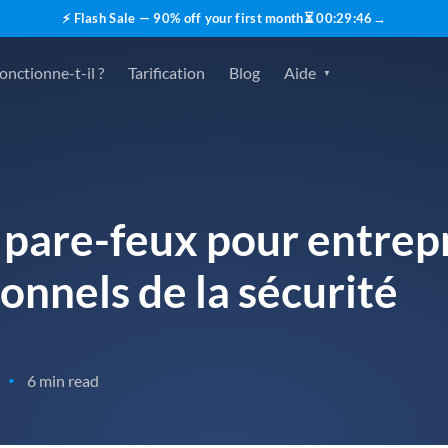
⚡ Flash Sale — 90% off your first month
⏳
00
:
29
:
45
→
nctionne-t-il ?
Tarification
Blog
Aide
s pare-feux pour entrep
ionnels de la sécurité
6 min read
•