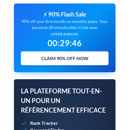
⚡ 90% Flash Sale
90% off your first month on monthly plans. Your
personal 30-minute offer is live now.
OFFER ENDS IN:
00
:
29
:
45
CLAIM 90% OFF NOW
LA PLATEFORME TOUT-EN-
UN POUR UN
RÉFÉRENCEMENT EFFICACE
Rank Tracker
Keyword Finder