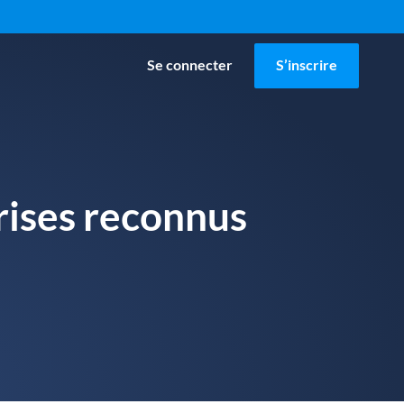
Se connecter
S’inscrire
rises reconnus