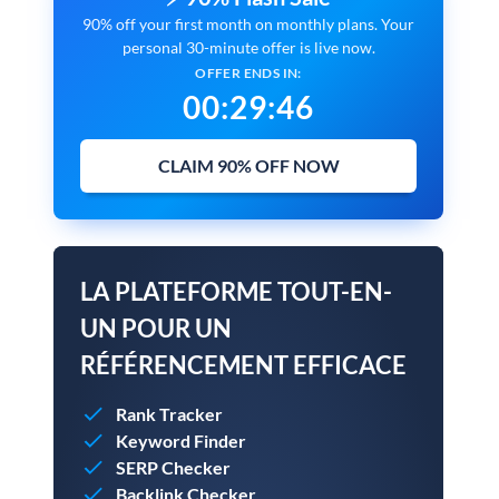
90% off your first month on monthly plans. Your
personal 30-minute offer is live now.
OFFER ENDS IN:
00
:
29
:
45
CLAIM 90% OFF NOW
LA PLATEFORME TOUT-EN-
UN POUR UN
RÉFÉRENCEMENT EFFICACE
Rank Tracker
Keyword Finder
SERP Checker
Backlink Checker