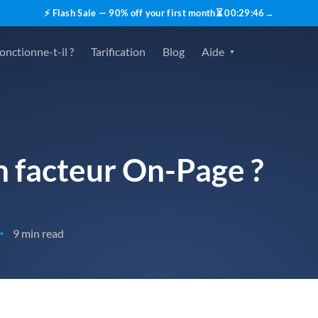
⚡ Flash Sale — 90% off your first month
⏳
00
:
29
:
45
→
nctionne-t-il ?
Tarification
Blog
Aide
n facteur On-Page ?
9 min read
•