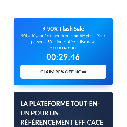
⚡ 90% Flash Sale
90% off your first month on monthly plans. Your
personal 30-minute offer is live now.
OFFER ENDS IN:
00
:
29
:
45
CLAIM 90% OFF NOW
LA PLATEFORME TOUT-EN-
UN POUR UN
RÉFÉRENCEMENT EFFICACE