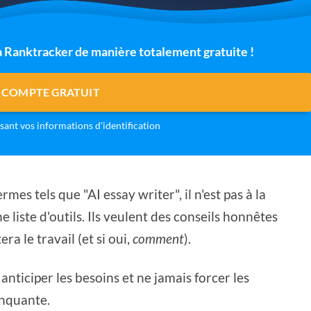
 à Ranktracker de manière totalement gratuite !
 COMPTE GRATUIT
isant vos informations d'identification
rmes tels que "AI essay writer", il n'est pas à la
liste d'outils. Ils veulent des conseils honnêtes
tera le travail (et si oui,
comment
).
anticiper les besoins et ne jamais forcer les
anquante.