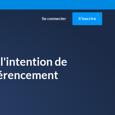
Se connecter
S’inscrire
l'intention de
férencement