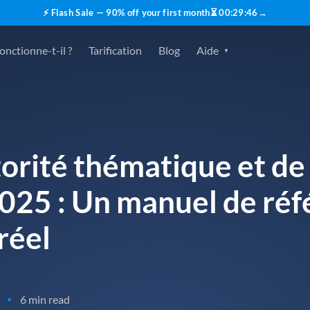
⚡ Flash Sale — 90% off your first month
⏳
00
:
29
:
45
→
nctionne-t-il ?
Tarification
Blog
Aide
orité thématique et de 
2025 : Un manuel de ré
réel
6 min read
•