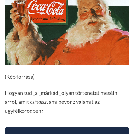
(Kép forrása
)
Hogyan tud _a _márkád _olyan történetet mesélni
arról, amit
csinálsz
, ami bevonz valamit az
ügyfélkörödben?