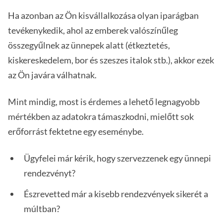
Ha azonban az Ön kisvállalkozása olyan iparágban
tevékenykedik, ahol az emberek valószínűleg
összegyűlnek az ünnepek alatt (étkeztetés,
kiskereskedelem, bor és szeszes italok stb.), akkor ezek
az Ön javára válhatnak.
Mint mindig, most is érdemes a lehető legnagyobb
mértékben az adatokra támaszkodni, mielőtt sok
erőforrást fektetne egy eseménybe.
Ügyfelei már kérik, hogy szervezzenek egy ünnepi
rendezvényt?
Észrevetted már a kisebb rendezvények sikerét a
múltban?