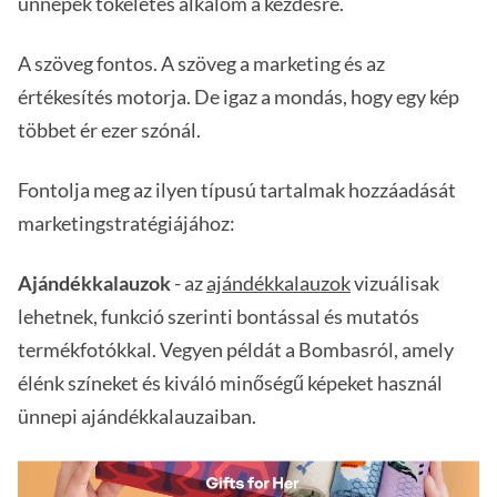
ünnepek tökéletes alkalom a kezdésre.
A szöveg fontos. A szöveg a marketing és az
értékesítés motorja. De igaz a mondás, hogy egy kép
többet ér ezer szónál.
Fontolja meg az ilyen típusú tartalmak hozzáadását
marketingstratégiájához:
Ajándékkalauzok
- az
ajándékkalauzok
vizuálisak
lehetnek, funkció szerinti bontással és mutatós
termékfotókkal. Vegyen példát a Bombasról, amely
élénk színeket és kiváló minőségű képeket használ
ünnepi ajándékkalauzaiban.