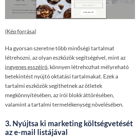
(Kép forrása
)
Ha gyorsan szeretne több minőségi tartalmat
létrehozni, az olyan eszközök segítségével, mint az
ingyenes esszéíró
, könnyen létrehozhat mélyreható
betekintést nyújtó oktatási tartalmakat. Ezek a
tartalmi eszközök segíthetnek az ötletek
megkönnyítésében, az írói blokk áttörésében,
valamint a tartalmi termelékenység növelésében.
3. Nyújtsa ki marketing költségvetését
az e-mail listájával