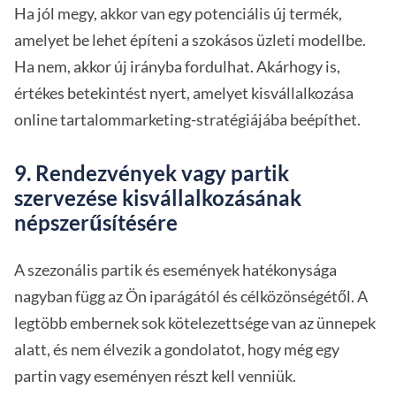
Ha jól megy, akkor van egy potenciális új termék,
amelyet be lehet építeni a szokásos üzleti modellbe.
Ha nem, akkor új irányba fordulhat. Akárhogy is,
értékes betekintést nyert, amelyet kisvállalkozása
online tartalommarketing-stratégiájába beépíthet.
9. Rendezvények vagy partik
szervezése kisvállalkozásának
népszerűsítésére
A szezonális partik és események hatékonysága
nagyban függ az Ön iparágától és célközönségétől. A
legtöbb embernek sok kötelezettsége van az ünnepek
alatt, és nem élvezik a gondolatot, hogy még egy
partin vagy eseményen részt kell venniük.