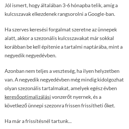
Jól ismert, hogy általában 3-6 hónapba telik, amíg a
kulcsszavak elkezdenek rangsorolni a Google-ban.
Ha szerves keresési forgalmat szeretne az ünnepek
alatt, akkor a szezonális kulcsszavakat már sokkal
korábban be kell építenie a tartalmi naptárába, mint a
negyedik negyedévben.
Azonban nem teljes a veszteség, ha ilyen helyzetben
van. A negyedik negyedévben még mindig kidolgozhat
olyan szezonális tartalmakat, amelyek egész évben
keresőoptimalizálási
vonzerőt nyernek, és a
következő ünnepi szezonra frissen frissítheti őket.
Ha már a frissítésnél tartunk...