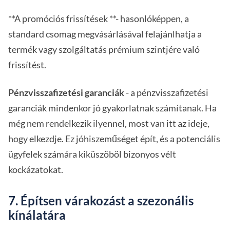
**A promóciós frissítések **- hasonlóképpen, a
standard csomag megvásárlásával felajánlhatja a
termék vagy szolgáltatás prémium szintjére való
frissítést.
Pénzvisszafizetési garanciák
- a pénzvisszafizetési
garanciák mindenkor jó gyakorlatnak számítanak. Ha
még nem rendelkezik ilyennel, most van itt az ideje,
hogy elkezdje. Ez jóhiszeműséget épít, és a potenciális
ügyfelek számára kiküszöböl bizonyos vélt
kockázatokat.
7. Építsen várakozást a szezonális
kínálatára