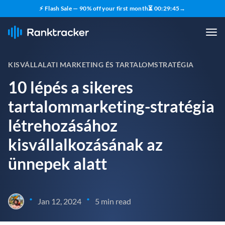
⚡ Flash Sale — 90% off your first month
⏳
00
:
29
:
43
→
KISVÁLLALATI MARKETING ÉS TARTALOMSTRATÉGIA
10 lépés a sikeres
tartalommarketing-stratégia
létrehozásához
kisvállalkozásának az
ünnepek alatt
•
•
Jan 12, 2024
5 min read