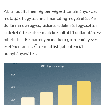
A
Litmus
által nemrégiben végzett tanulmányok azt
mutatják, hogy az e-mail marketing megtérülése 45
dollár minden egyes, kiskereskedelmi és fogyasztási
cikkeket értékesítő e-mailekre költött 1 dollár után. Ez
hihetetlen ROI bármilyen marketingkezdeményezés
esetében, ami az Ön e-mail listáját potenciális
aranybányává teszi.