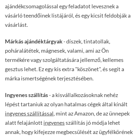
ajándékcsomagolással egy feladatot levesznek a
vásárló teendőinek listájáról, és egy kicsit feldobják a
vásárlást.
Márkás ajándéktárgyak
- díszek, tintatollak,
poháralátétek, mágnesek, valami, ami az Ön
termékére vagy szolgáltatására jellemző, kellemes
gesztus lehet. Ez egy kis extra "köszönet", és segít a
márka ismertségének terjesztésében.
Ingyenes szállítás
- a kisvállalkozásoknak nehéz
lépést tartaniuk az olyan hatalmas cégek által kínált
ingyenes szállítással
, mint az Amazon, de az ünnepek
alatt felajánlott
ingyenes
szállítás jó módja lehet
annak, hogy kifejezze megbecsülését az ügyfélkörének