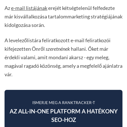
Az
e-mail listájának
erejét kétségtelenül felfedezte
már kisvállalkozása tartalommarketing stratégiájának
kidolgozása során.
A levelezőlistára feliratkozott e-mail feliratkozói
kifejezetten Önről
szeretnének
hallani. Őket már
érdekli valami, amit mondani akarsz - egy meleg,
magával ragadó közönség, amely a megfelelő ajánlatra
vár.
ISMERJE MEG A RANKTRACKER-T
AZ ALL-IN-ONE PLATFORM A HATÉKONY
SEO-HOZ