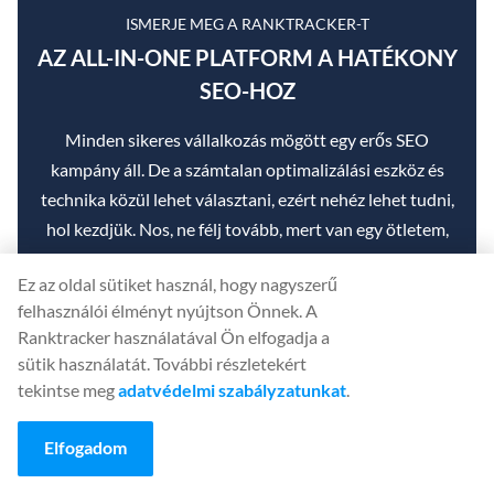
ISMERJE MEG A RANKTRACKER-T
AZ ALL-IN-ONE PLATFORM A HATÉKONY
SEO-HOZ
Minden sikeres vállalkozás mögött egy erős SEO
kampány áll. De a számtalan optimalizálási eszköz és
technika közül lehet választani, ezért nehéz lehet tudni,
hol kezdjük. Nos, ne félj tovább, mert van egy ötletem,
ami segíthet. Bemutatom a Ranktracker all-in-one
Ez az oldal sütiket használ, hogy nagyszerű
platformot a hatékony SEO-ért.
felhasználói élményt nyújtson Önnek. A
Ranktracker használatával Ön elfogadja a
sütik használatát. További részletekért
tekintse meg
adatvédelmi szabályzatunkat
.
Végre megnyitottuk a Ranktracker regisztrációt
teljesen ingyenesen!
Elfogadom