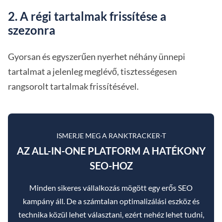
2. A régi tartalmak frissítése a
szezonra
Gyorsan és egyszerűen nyerhet néhány ünnepi
tartalmat a jelenleg meglévő, tisztességesen
rangsorolt tartalmak frissítésével.
ISMERJE MEG A RANKTRACKER-T
AZ ALL-IN-ONE PLATFORM A HATÉKONY
SEO-HOZ
Minden sikeres vállalkozás mögött egy erős SEO
kampány áll. De a számtalan optimalizálási eszköz és
technika közül lehet választani, ezért nehéz lehet tudni,