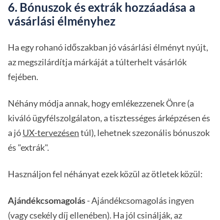
6. Bónuszok és extrák hozzáadása a
vásárlási élményhez
Ha egy rohanó időszakban jó vásárlási élményt nyújt,
az megszilárdítja márkáját a túlterhelt vásárlók
fejében.
Néhány módja annak, hogy emlékezzenek Önre (a
kiváló ügyfélszolgálaton, a tisztességes árképzésen és
a jó
UX-tervezésen
túl), lehetnek szezonális bónuszok
és "extrák".
Használjon fel néhányat ezek közül az ötletek közül:
Ajándékcsomagolás
- Ajándékcsomagolás ingyen
(vagy csekély díj ellenében). Ha jól csinálják, az