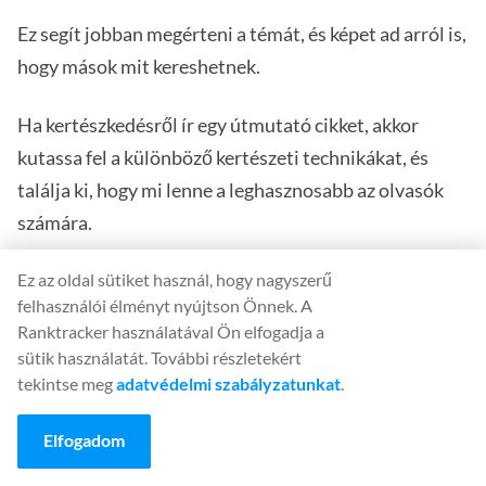
Ez segít jobban megérteni a témát, és képet ad arról is,
hogy mások mit kereshetnek.
Ha kertészkedésről ír egy útmutató cikket, akkor
kutassa fel a különböző kertészeti technikákat, és
találja ki, hogy mi lenne a leghasznosabb az olvasók
számára.
Ez az oldal sütiket használ, hogy nagyszerű
Írja meg a folyamatot
felhasználói élményt nyújtson Önnek. A
Ranktracker használatával Ön elfogadja a
Miután elvégezte a kutatást, itt az ideje, hogy elkezdje
sütik használatát. További részletekért
megírni a folyamatot.
tekintse meg
adatvédelmi szabályzatunkat
.
Amikor egy hogyan kell cikket ír, fontos, hogy világos
Elfogadom
és tömör legyen.