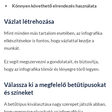
Könnyen követhető elrendezés használata
Vázlat létrehozása
Mint minden más tartalom esetében, az infografika
elkészítésekor is fontos, hogy vázlattal kezdje a
munkát.
Ez segít megszervezni a gondolatait, és biztosítja,
hogy az infografika tömör és lényegre törő legyen.
Válassza ki a megfelelő betűtípusokat
és színeket
A betűtípus kiválasztása nagy szerepet játszik abban,
hogy mennyire olvasható az infografikája.