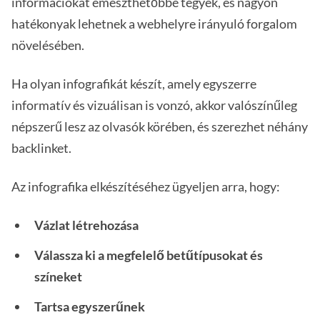
információkat emészthetőbbé tegyék, és nagyon
hatékonyak lehetnek a webhelyre irányuló forgalom
növelésében.
Ha olyan infografikát készít, amely egyszerre
informatív és vizuálisan is vonzó, akkor valószínűleg
népszerű lesz az olvasók körében, és szerezhet néhány
backlinket.
Az infografika elkészítéséhez ügyeljen arra, hogy:
Vázlat létrehozása
Válassza ki a megfelelő betűtípusokat és
színeket
Tartsa egyszerűnek