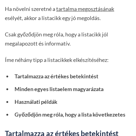
Ha növelni szeretné a
tartalma megosztásának
esélyét, akkor a listacikk egy jó megoldás.
Csak győződjön meg róla, hogy a listacikk jól
megalapozott és informatív.
Íme néhány tipp a listacikkek elkészítéséhez:
Tartalmazza az értékes betekintést
Minden egyes listaelem magyarázata
Használati példák
Győződjön meg róla, hogy a lista következetes
Tartalmazza az értékes betekintést