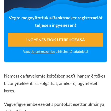
Végre megnyitottuk a Ranktracker regisztrációt
teljesen ingyenesen!
INGYENES FIÓK LÉTREHOZÁSA
Vagy
Jelentkezzen be
a hitelesítő adatokkal
Nemcsak a figyelemfelkeltésben segít, hanem értékes
bizonyítékként is szolgálhat, amikor új ügyfeleket
keres.
Vegye figyelembe ezeket a pontokat esettanulmánya