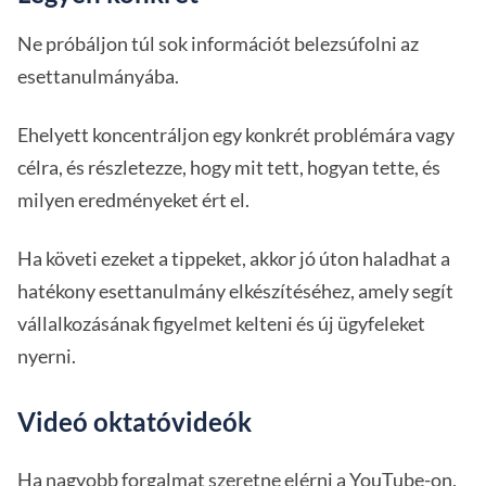
Ne próbáljon túl sok információt belezsúfolni az
esettanulmányába.
Ehelyett koncentráljon egy konkrét problémára vagy
célra, és részletezze, hogy mit tett, hogyan tette, és
milyen eredményeket ért el.
Ha követi ezeket a tippeket, akkor jó úton haladhat a
hatékony esettanulmány elkészítéséhez, amely segít
vállalkozásának figyelmet kelteni és új ügyfeleket
nyerni.
Videó oktatóvideók
Ha nagyobb forgalmat szeretne elérni a YouTube-on,