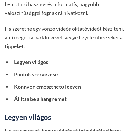
bemutató hasznos és informatív, nagyobb
valószínűséggel fognak rá hivatkozni.
Ha szeretne egy vonzó videós oktatóvideót készíteni,
ami megéri a backlinkeket, vegye figyelembe ezeket a
tippeket:
Legyen világos
Pontok szervezése
Könnyen emészthető legyen
Állítsa be a hangnemet
Legyen világos
Ha azt szeretné, hogy a videós oktatóvideója sikeres