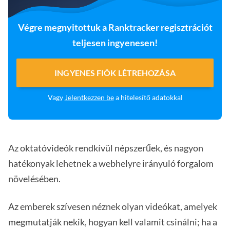
Végre megnyitottuk a Ranktracker regisztrációt
teljesen ingyenesen!
INGYENES FIÓK LÉTREHOZÁSA
Vagy
Jelentkezzen be
a hitelesítő adatokkal
Az oktatóvideók rendkívül népszerűek, és nagyon
hatékonyak lehetnek a webhelyre irányuló forgalom
növelésében.
Az emberek szívesen néznek olyan videókat, amelyek
megmutatják nekik, hogyan kell valamit csinálni; ha a