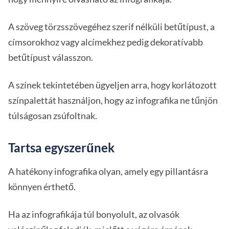
A szöveg törzsszövegéhez szerif nélküli betűtípust, a
címsorokhoz vagy alcímekhez pedig dekoratívabb
betűtípust válasszon.
A színek tekintetében ügyeljen arra, hogy korlátozott
színpalettát használjon, hogy az infografika ne tűnjön
túlságosan zsúfoltnak.
Tartsa egyszerűnek
A hatékony infografika olyan, amely egy pillantásra
könnyen érthető.
Ha az infografikája túl bonyolult, az olvasók