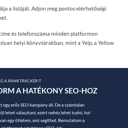
álja a listáját. Adjon meg pontos elérhetőségi
ket.
, címe és telefonszáma minden platformon
 olyan helyi könyvtárakban, mint a Yelp, a Yellow
EG A RANKTRACKER-T
FORM A HATÉKONY SEO-HOZ
t egy erős SEO kampány áll. De a számtalan
ül lehet választani, ezért nehéz lehet tudni, hol
t van egy ötletem, ami segíthet. Bemutatom a
e platformot a hatékony SEO-ért.