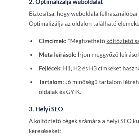
2. Optimalizálja weboldalát
Biztosítsa, hogy weboldala felhasználóbar
Optimalizálja az oldalon található elemeke
Címcímek:
"Megfizethető
költöztető 
Meta leírások:
Írjon meggyőző leírásoka
Fejlécek:
H1, H2 és H3 címkéket haszná
Tartalom:
Jó minőségű tartalom létreho
oldalak és GYIK.
3. Helyi SEO
A költöztető cégek számára a helyi SEO ku
kereséseket: