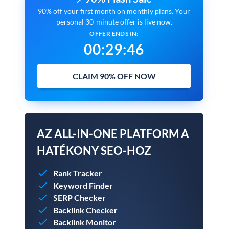
90% off your first month on monthly plans. Your
personal 30-minute offer is live now.
OFFER ENDS IN:
00
:
29
:
45
CLAIM 90% OFF NOW
AZ ALL-IN-ONE PLATFORM A
HATÉKONY SEO-HOZ
Rank Tracker
Keyword Finder
SERP Checker
Backlink Checker
Backlink Monitor