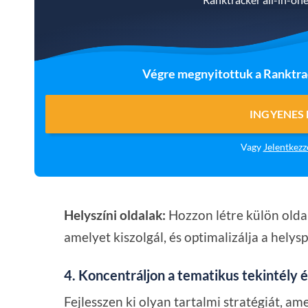
Végre megnyitottuk a Ranktrac
INGYENES
Vagy
Jelentkezz
Helyszíni oldalak:
Hozzon létre külön olda
amelyet kiszolgál, és optimalizálja a helys
4. Koncentráljon a tematikus tekintély 
Fejlesszen ki olyan tartalmi stratégiát, a