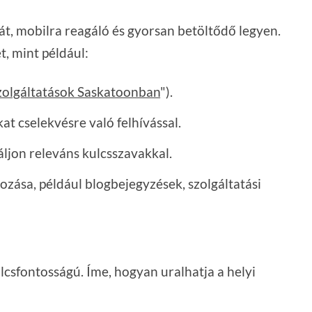
át, mobilra reagáló és gyorsan betöltődő legyen.
t, mint például:
szolgáltatások Saskatoonban
").
t cselekvésre való felhívással.
ljon releváns kulcsszavakkal.
zása, például blogbejegyzések, szolgáltatási
lcsfontosságú. Íme, hogyan uralhatja a helyi