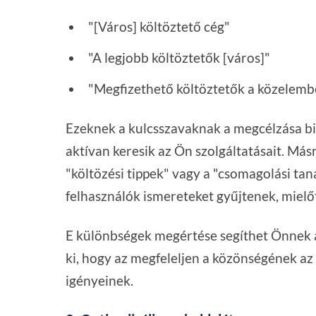
"[Város] költöztető cég"
"A legjobb költöztetők [város]"
"Megfizethető költöztetők a közelemb
Ezeknek a kulcsszavaknak a megcélzása bizt
aktívan keresik az Ön szolgáltatásait. Más
"költözési tippek" vagy a "csomagolási ta
felhasználók ismereteket gyűjtenek, mielő
E különbségek megértése segíthet Önnek ab
ki, hogy az megfeleljen a közönségének a
igényeinek.