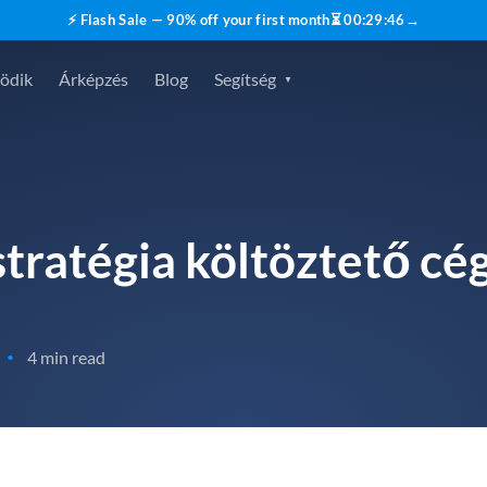
⚡ Flash Sale — 90% off your first month
⏳
00
:
29
:
45
→
ödik
Árképzés
Blog
Segítség
stratégia költöztető c
4 min read
•