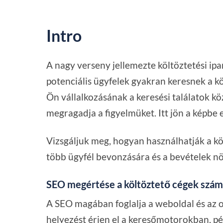
Intro
A nagy verseny jellemezte költöztetési ipa
potenciális ügyfelek gyakran keresnek a kö
Ön vállalkozásának a keresési találatok kö
megragadja a figyelmüket. Itt jön a képbe 
Vizsgáljuk meg, hogyan használhatják a kö
több ügyfél bevonzására és a bevételek nö
SEO megértése a költöztető cégek szám
A SEO magában foglalja a weboldal és az o
helyezést érjen el a keresőmotorokban, pé