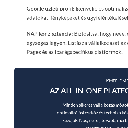
Google üzleti profil:
Igényelje és optimaliz
adatokat, fényképeket és ügyfélértékelése
NAP konzisztencia:
Biztosítsa, hogy neve
egységes legyen. Listázza vállalkozását az
Pages és az iparágspecifikus platformok.
ISMERJE M
AZ ALL-IN-ONE PLAT
Minden sikeres vállalkozás mögöt
optimalizálási eszköz és technika köz
kezdjük. Nos, ne félj tovább, mer
Ranktracker all-in-on