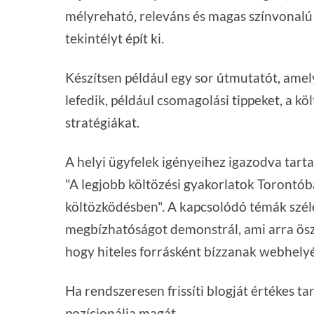
mélyreható, releváns és magas színvonalú
tekintélyt épít ki.
Készítsen például egy sor útmutatót, amel
lefedik, például csomagolási tippeket, a kö
stratégiákat.
A helyi ügyfelek igényeihez igazodva tart
"A legjobb költözési gyakorlatok Torontób
költözködésben". A kapcsolódó témák szél
megbízhatóságot demonstrál, ami arra ösz
hogy hiteles forrásként bízzanak webhely
Ha rendszeresen frissíti blogját értékes ta
pozícionálja magát.