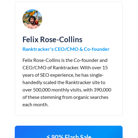
Felix Rose-Collins
Ranktracker's CEO/CMO & Co-founder
Felix Rose-Collins is the Co-founder and
CEO/CMO of Ranktracker. With over 15
years of SEO experience, he has single-
handedly scaled the Ranktracker site to
over 500,000 monthly visits, with 390,000
of these stemming from organic searches
each month.
⚡ 90% Flash Sale