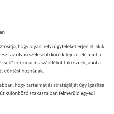
en"
osítja, hogy olyan helyi ügyfeleket érjen el, akik
részt az olyan szélesebb körű kifejezések, mint a
nácsok" információs szándékot tükröznek, ahol a
tt döntést hoznának.
ban, hogy tartalmát és stratégiáját úgy igazítsa
z út különböző szakaszaiban felmerülő egyedi