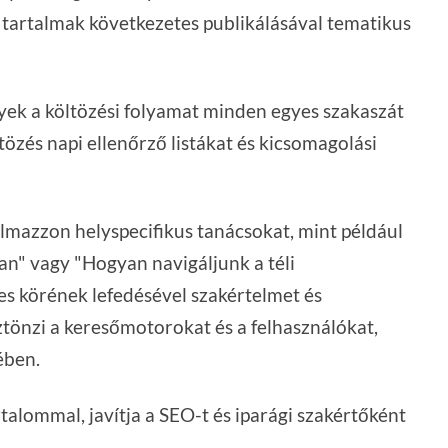
 tartalmak következetes publikálásával tematikus
yek a költözési folyamat minden egyes szakaszát
ltözés napi ellenőrző listákat és kicsomagolási
almazzon helyspecifikus tanácsokat, mint például
an" vagy "Hogyan navigáljunk a téli
es körének lefedésével szakértelmet és
tönzi a keresőmotorokat és a felhasználókat,
ében.
rtalommal, javítja a SEO-t és iparági szakértőként