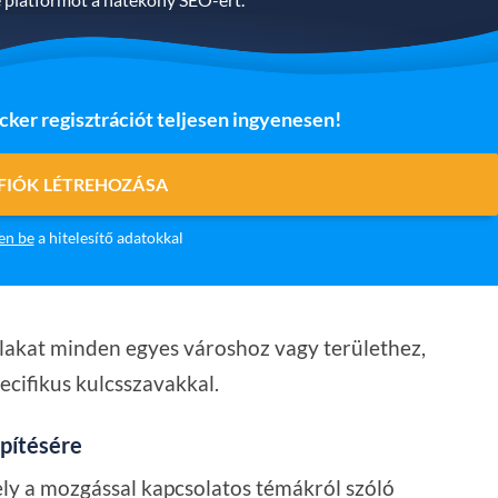
ker regisztrációt teljesen ingyenesen!
 FIÓK LÉTREHOZÁSA
en be
a hitelesítő adatokkal
lakat minden egyes városhoz vagy területhez,
pecifikus kulcsszavakkal.
építésére
mely a mozgással kapcsolatos témákról szóló