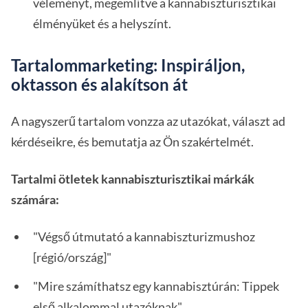
véleményt, megemlítve a kannabiszturisztikai
élményüket és a helyszínt.
Tartalommarketing: Inspiráljon,
oktasson és alakítson át
A nagyszerű tartalom vonzza az utazókat, választ ad
kérdéseikre, és bemutatja az Ön szakértelmét.
Tartalmi ötletek kannabiszturisztikai márkák
számára:
"Végső útmutató a kannabiszturizmushoz
[régió/ország]"
"Mire számíthatsz egy kannabisztúrán: Tippek
első alkalommal utazóknak"