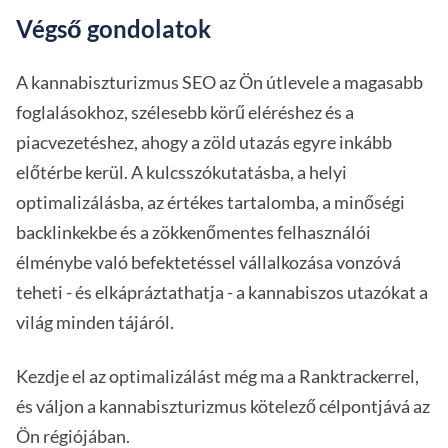
Végső gondolatok
A kannabiszturizmus SEO az Ön útlevele a magasabb
foglalásokhoz, szélesebb körű eléréshez és a
piacvezetéshez, ahogy a zöld utazás egyre inkább
előtérbe kerül. A kulcsszókutatásba, a helyi
optimalizálásba, az értékes tartalomba, a minőségi
backlinkekbe és a zökkenőmentes felhasználói
élménybe való befektetéssel vállalkozása vonzóvá
teheti - és elkápráztathatja - a kannabiszos utazókat a
világ minden tájáról.
Kezdje el az optimalizálást még ma a Ranktrackerrel,
és váljon a kannabiszturizmus kötelező célpontjává az
Ön régiójában.