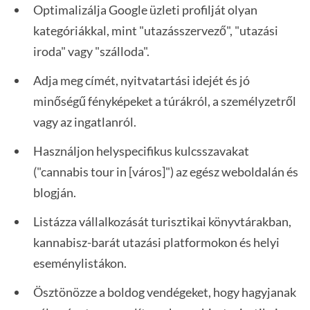
Optimalizálja Google üzleti profilját olyan
kategóriákkal, mint "utazásszervező", "utazási
iroda" vagy "szálloda".
Adja meg címét, nyitvatartási idejét és jó
minőségű fényképeket a túrákról, a személyzetről
vagy az ingatlanról.
Használjon helyspecifikus kulcsszavakat
("cannabis tour in [város]") az egész weboldalán és
blogján.
Listázza vállalkozását turisztikai könyvtárakban,
kannabisz-barát utazási platformokon és helyi
eseménylistákon.
Ösztönözze a boldog vendégeket, hogy hagyjanak