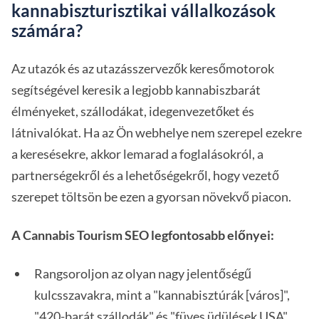
kannabiszturisztikai vállalkozások
számára?
Az utazók és az utazásszervezők keresőmotorok
segítségével keresik a legjobb kannabiszbarát
élményeket, szállodákat, idegenvezetőket és
látnivalókat. Ha az Ön webhelye nem szerepel ezekre
a keresésekre, akkor lemarad a foglalásokról, a
partnerségekről és a lehetőségekről, hogy vezető
szerepet töltsön be ezen a gyorsan növekvő piacon.
A Cannabis Tourism SEO legfontosabb előnyei:
Rangsoroljon az olyan nagy jelentőségű
kulcsszavakra, mint a "kannabisztúrák [város]",
"420-barát szállodák" és "füves üdülések USA".