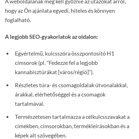
A weboldalának meg kell győznie az utazókat arról,
hogy az Ön ajánlata egyedi, hiteles és könnyen
foglalható.
A legjobb SEO-gyakorlatok az oldalon:
Egyértelmű, kulcsszóra összpontosító H1
címsorok (pl. "Fedezze fel a legjobb
kannabisztúrákat [város/régió]").
Részletes túra- és csomagoldalak útvonalakkal,
árakkal, elérhetőséggel és a csomagok
tartalmával.
Természetesen tartalmazza a célkulcsszavakat a
címekben, címsorokban, termékleírásokban és a
képek alt szövegében.