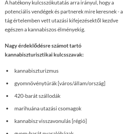
A hatékony kulcsszókutatás arra irányul, hogy a
potenciális vendégek és partnerek mire keresnek - a
tág értelemben vett utazási kifejezésektől kezdve
egészen a kannabiszos élményekig.
Nagy érdeklődésre számot tartó
kannabiszturisztikai kulcsszavak:
kannabiszturizmus
gyomnövénytúrák [város/állam/ország]
420-barát szállodák
marihuána utazási csomagok
kannabisz visszavonulás [régió]
gyom-barát nyaralóházak