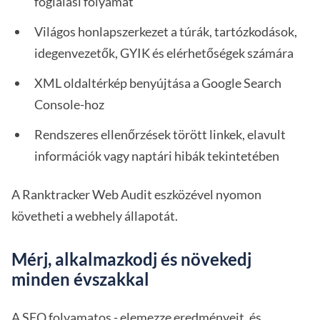
foglalási folyamat
Világos honlapszerkezet a túrák, tartózkodások,
idegenvezetők, GYIK és elérhetőségek számára
XML oldaltérkép benyújtása a Google Search
Console-hoz
Rendszeres ellenőrzések törött linkek, elavult
információk vagy naptári hibák tekintetében
A Ranktracker Web Audit eszközével nyomon
követheti a webhely állapotát.
Mérj, alkalmazkodj és növekedj
minden évszakkal
A SEO folyamatos - elemezze eredményeit, és