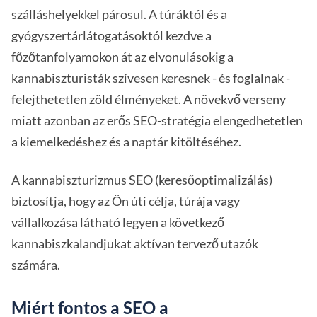
szálláshelyekkel párosul. A túráktól és a
gyógyszertárlátogatásoktól kezdve a
főzőtanfolyamokon át az elvonulásokig a
kannabiszturisták szívesen keresnek - és foglalnak -
felejthetetlen zöld élményeket. A növekvő verseny
miatt azonban az erős SEO-stratégia elengedhetetlen
a kiemelkedéshez és a naptár kitöltéséhez.
A kannabiszturizmus SEO (keresőoptimalizálás)
biztosítja, hogy az Ön úti célja, túrája vagy
vállalkozása látható legyen a következő
kannabiszkalandjukat aktívan tervező utazók
számára.
Miért fontos a SEO a