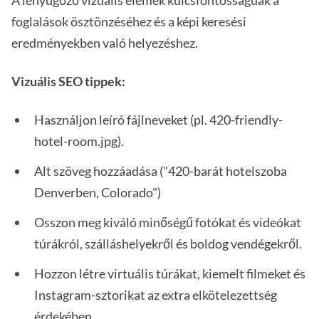
A lenyűgöző vizuális elemek kulcsfontosságúak a
foglalások ösztönzéséhez és a képi keresési
eredményekben való helyezéshez.
Vizuális SEO tippek:
Használjon leíró fájlneveket (pl. 420-friendly-
hotel-room.jpg).
Alt szöveg hozzáadása ("420-barát hotelszoba
Denverben, Colorado")
Osszon meg kiváló minőségű fotókat és videókat
túrákról, szálláshelyekről és boldog vendégekről.
Hozzon létre virtuális túrákat, kiemelt filmeket és
Instagram-sztorikat az extra elkötelezettség
érdekében.