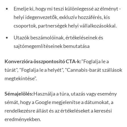
Emelje ki, hogy mi teszi különlegessé az élményt -
helyi idegenvezetők, exkluzív hozzáférés, kis
csoportok, partnerségek helyi vállalkozásokkal.
Utazók beszámolóinak, értékeléseinek és
sajtómegemlítéseinek bemutatása
Konverzióra összpontosító CTA-k:
"Foglalja le a
túrát", "Foglalja le a helyét", "Cannabis-barát szállások
megtekintése".
Sémajelölés:
Használja a túra, utazás vagy esemény
sémát, hogy a Google megjelenítse a dátumokat, a
rendelkezésre állást és az értékeléseket a keresési
eredményekben.