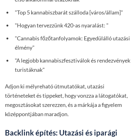
"Top 5 kannabiszbarát szálloda [város/állam]"
"Hogyan tervezzünk 420-as nyaralást: "
"Cannabis főzőtanfolyamok: Egyedülálló utazási
élmény"
"A legjobb kannabiszfesztiválok és rendezvények
turistáknak"
Adjon ki mélyreható útmutatókat, utazási
történeteket és tippeket, hogy vonzza a látogatókat,
megosztásokat szerezzen, és a márkája a figyelem
középpontjában maradjon.
Backlink építés: Utazási és iparági