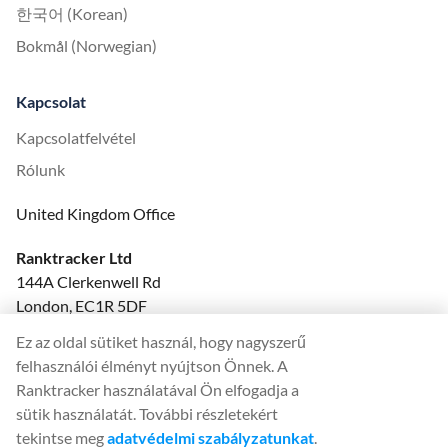
한국어 (Korean)
Bokmål (Norwegian)
Kapcsolat
Kapcsolatfelvétel
Rólunk
United Kingdom Office
Ranktracker Ltd
144A Clerkenwell Rd
London, EC1R 5DF
Company No: 08820809
Ez az oldal sütiket használ, hogy nagyszerű
felix@ranktracker.com
felhasználói élményt nyújtson Önnek. A
Ranktracker használatával Ön elfogadja a
sütik használatát. További részletekért
tekintse meg
adatvédelmi szabályzatunkat
.
2015 -
2026
© Ranktracker. All Rights Reserved.