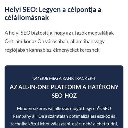
Helyi SEO: Legyen a célpontja a
célállomásnak
A helyi SEO biztosítja, hogy az utazók megtalálják
Önt, amikor az Ön városában, államában vagy
régiójában kannabisz-élményeket keresnek.
ISMERJE MEG A RANKTRACKER-T
AZ ALL-IN-ONE PLATFORM A HATÉKONY
SEO-HOZ
Minden sikeres vállalkozás mögött egy erős SEO
kampány áll. De a számtalan optimalizálási eszköz és
technika közül lehet választani, ezért nehéz lehet tudni,