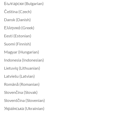
Български (Bulgarian)
Čeština (Czech)
Dansk (Danish)
Ελληνικά (Greek)
Eesti (Estonian)
Suomi (Finnish)
Magyar (Hungarian)
Indonesia (Indonesian)
Lietuvių (Lithuanian)
Latviešu (Latvian)
Română (Romanian)
Slovenčina (Slovak)
Slovenščina (Slovenian)
Українська (Ukrainian)