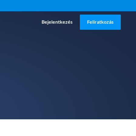
Bejelentkezés
Feliratkozás