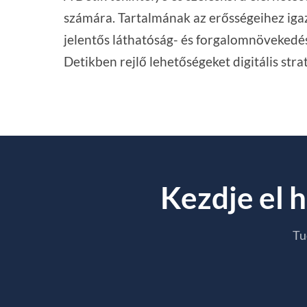
számára. Tartalmának az erősségeihez igaz
jelentős láthatóság- és forgalomnövekedés
Detikben rejlő lehetőségeket digitális str
Kezdje el h
Tu