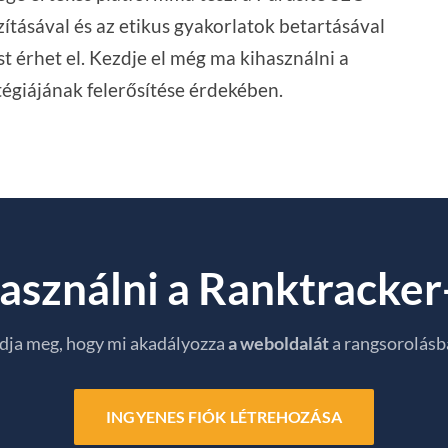
ításával és az etikus gyakorlatok betartásával
t érhet el. Kezdje el még ma kihasználni a
atégiájának felerősítése érdekében.
asználni a Ranktracker-
dja meg, hogy mi akadályozza
a weboldalát
a rangsorolásb
INGYENES FIÓK LÉTREHOZÁSA