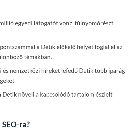
illió egyedi látogatót vonz, túlnyomórészt
 pontszámmal a Detik előkelő helyet foglal el az
különböző témákban.
i és nemzetközi híreket lefedő Detik több iparág
geket.
 Detik növeli a kapcsolódó tartalom észlelt
a SEO-ra?