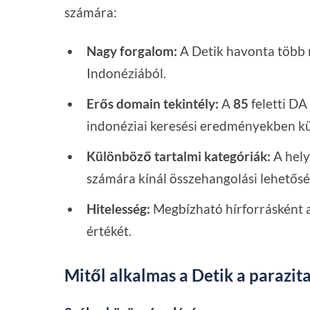
számára:
Nagy forgalom:
A Detik havonta több m
Indonéziából.
Erős domain tekintély:
A
85
feletti DA
indonéziai keresési eredményekben 
Különböző tartalmi kategóriák:
A hely
számára kínál összehangolási lehetősé
Hitelesség:
Megbízható hírforrásként a
értékét.
Mitől alkalmas a Detik a parazit