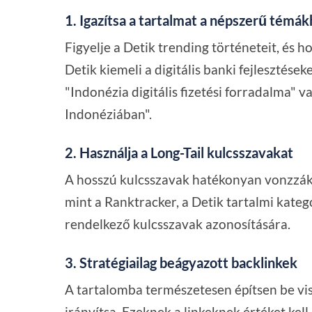
1. Igazítsa a tartalmat a népszerű témá
Figyelje a Detik trending történeteit, és h
Detik kiemeli a digitális banki fejlesztése
"Indonézia digitális fizetési forradalma" v
Indonéziában".
2. Használja a Long-Tail kulcsszavakat
A hosszú kulcsszavak hatékonyan vonzzák 
mint a Ranktracker, a Detik tartalmi kateg
rendelkező kulcsszavak azonosítására.
3. Stratégiailag beágyazott backlinkek
A tartalomba természetesen építsen be vi
irányítsa. Ezeknek a linkeknek értéket kell