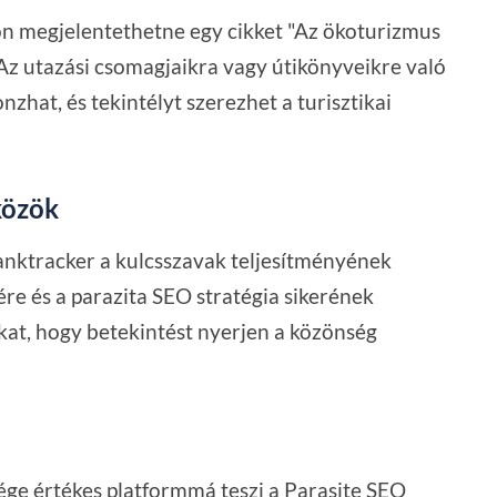
lon megjelentethetne egy cikket "Az ökoturizmus
Az utazási csomagjaikra vagy útikönyveikre való
nzhat, és tekintélyt szerezhet a turisztikai
közök
Ranktracker a kulcsszavak teljesítményének
e és a parazita SEO stratégia sikerének
kat, hogy betekintést nyerjen a közönség
sége értékes platformmá teszi a Parasite SEO