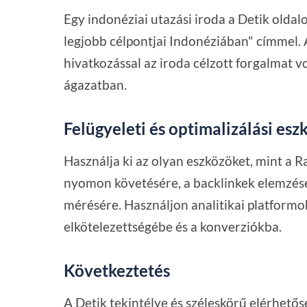
Egy indonéziai utazási iroda a Detik olda
legjobb célpontjai Indonéziában" címmel. 
hivatkozással az iroda célzott forgalmat vo
ágazatban.
Felügyeleti és optimalizálási esz
Használja ki az olyan eszközöket, mint a 
nyomon követésére, a backlinkek elemzésér
mérésére. Használjon analitikai platformo
elkötelezettségébe és a konverziókba.
Következtetés
A Detik tekintélye és széleskörű elérhető