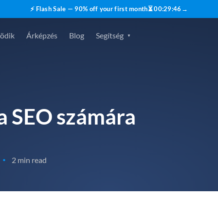
⚡ Flash Sale — 90% off your first month
⏳
00
:
29
:
46
→
ödik
Árképzés
Blog
Segítség
ta SEO számára
2 min read
•