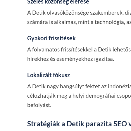
Széles közönség elérése
A Detik olvasóközönsége szakemberek, diá
számára is alkalmas, mint a technológia, a
Gyakori frissítések
A folyamatos frissítésekkel a Detik lehetős
hírekhez és eseményekhez igazítsa.
Lokalizált fókusz
A Detik nagy hangsúlyt fektet az indonézi
célozhatják meg a helyi demográfiai csop
befolyást.
Stratégiák a Detik parazita SEO