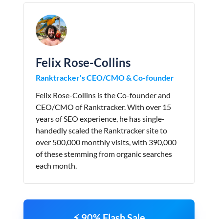
Felix Rose-Collins
Ranktracker's CEO/CMO & Co-founder
Felix Rose-Collins is the Co-founder and
CEO/CMO of Ranktracker. With over 15
years of SEO experience, he has single-
handedly scaled the Ranktracker site to
over 500,000 monthly visits, with 390,000
of these stemming from organic searches
each month.
⚡ 90% Flash Sale