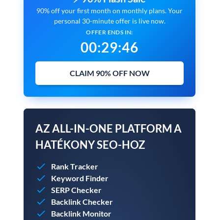
90% off your first month on monthly plans. Your
personal 30-minute offer is live now.
OFFER ENDS IN:
00
:
29
:
46
CLAIM 90% OFF NOW
AZ ALL-IN-ONE PLATFORM A
HATÉKONY SEO-HOZ
Rank Tracker
Keyword Finder
SERP Checker
Backlink Checker
Backlink Monitor