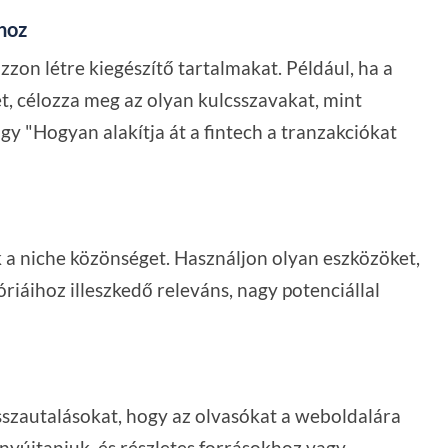
khoz
ozzon létre kiegészítő tartalmakat. Például, ha a
ket, célozza meg az olyan kulcsszavakat, mint
agy "Hogyan alakítja át a fintech a tranzakciókat
a niche közönséget. Használjon olyan eszközöket,
óriáihoz illeszkedő releváns, nagy potenciállal
sszautalásokat, hogy az olvasókat a weboldalára
 nyújtaniuk, és részletes forrásokhoz vagy