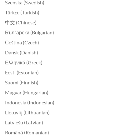
Svenska (Swedish)
Türkçe (Turkish)
中文 (Chinese)
Български (Bulgarian)
Čeština (Czech)
Dansk (Danish)
Ελληνικά (Greek)
Eesti (Estonian)
Suomi (Finnish)
Magyar (Hungarian)
Indonesia (Indonesian)
Lietuvių (Lithuanian)
Latviešu (Latvian)
Română (Romanian)