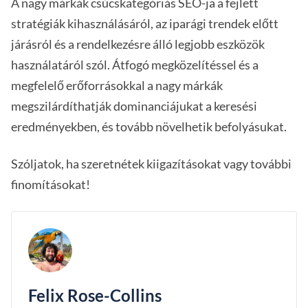
A nagy márkák csúcskategóriás SEO-ja a fejlett
stratégiák kihasználásáról, az iparági trendek előtt
járásról és a rendelkezésre álló legjobb eszközök
használatáról szól. Átfogó megközelítéssel és a
megfelelő erőforrásokkal a nagy márkák
megszilárdíthatják dominanciájukat a keresési
eredményekben, és tovább növelhetik befolyásukat.
Szóljatok, ha szeretnétek kiigazításokat vagy további
finomításokat!
Felix Rose-Collins