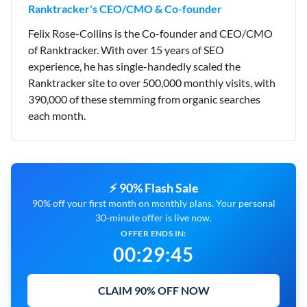
Ranktracker's CEO/CMO & Co-founder
Felix Rose-Collins is the Co-founder and CEO/CMO
of Ranktracker. With over 15 years of SEO
experience, he has single-handedly scaled the
Ranktracker site to over 500,000 monthly visits, with
390,000 of these stemming from organic searches
each month.
⚡ 90% Flash Sale
90% off your first month on monthly plans. Your personal
30-minute offer is live now.
OFFER ENDS IN:
00
:
29
:
44
CLAIM 90% OFF NOW