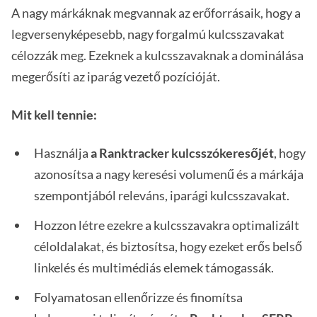
A nagy márkáknak megvannak az erőforrásaik, hogy a
legversenyképesebb, nagy forgalmú kulcsszavakat
célozzák meg. Ezeknek a kulcsszavaknak a dominálása
megerősíti az iparág vezető pozícióját.
Mit kell tennie:
Használja
a Ranktracker kulcsszókeresőjét
, hogy
azonosítsa a nagy keresési volumenű és a márkája
szempontjából releváns, iparági kulcsszavakat.
Hozzon létre ezekre a kulcsszavakra optimalizált
céloldalakat, és biztosítsa, hogy ezeket erős belső
linkelés és multimédiás elemek támogassák.
Folyamatosan ellenőrizze és finomítsa