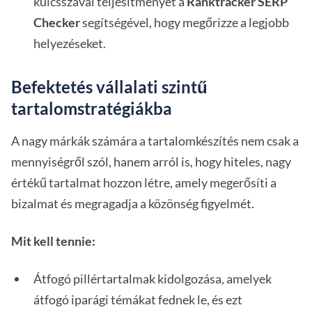
kulcsszavai teljesítményét a
Ranktracker SERP
Checker
segítségével, hogy megőrizze a legjobb
helyezéseket.
Befektetés vállalati szintű
tartalomstratégiákba
A nagy márkák számára a tartalomkészítés nem csak a
mennyiségről szól, hanem arról is, hogy hiteles, nagy
értékű tartalmat hozzon létre, amely megerősíti a
bizalmat és megragadja a közönség figyelmét.
Mit kell tennie:
Átfogó pillértartalmak kidolgozása, amelyek
átfogó iparági témákat fednek le, és ezt