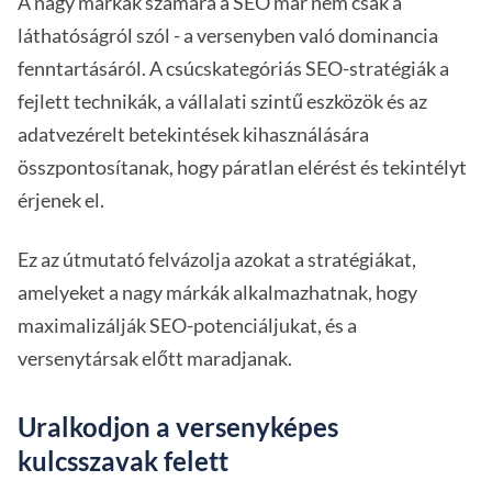
A nagy márkák számára a SEO már nem csak a
láthatóságról szól - a versenyben való dominancia
fenntartásáról. A csúcskategóriás SEO-stratégiák a
fejlett technikák, a vállalati szintű eszközök és az
adatvezérelt betekintések kihasználására
összpontosítanak, hogy páratlan elérést és tekintélyt
érjenek el.
Ez az útmutató felvázolja azokat a stratégiákat,
amelyeket a nagy márkák alkalmazhatnak, hogy
maximalizálják SEO-potenciáljukat, és a
versenytársak előtt maradjanak.
Uralkodjon a versenyképes
kulcsszavak felett