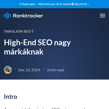
⚡ Flash Sale — 90% off your first month
⏳
00
:
29
:
44
→
TANULJON SEO-T
High-End SEO nagy
márkáknak
•
•
Dec 16, 2024
3 min read
Intro