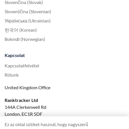
Slovenčina (Slovak)
Slovenščina (Slovenian)
Українська (Ukrainian)
한국어 (Korean)
Bokmål (Norwegian)
Kapcsolat
Kapcsolatfelvétel
Rólunk
United Kingdom Office
Ranktracker Ltd
144A Clerkenwell Rd
London, EC1R 5DF
Company No: 08820809
Ez az oldal sütiket használ, hogy nagyszerű
felix@ranktracker.com