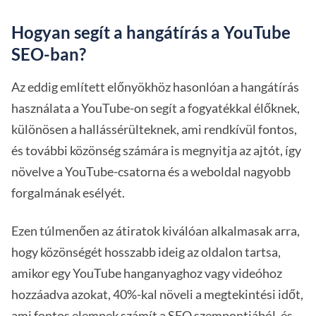
Hogyan segít a hangátírás a YouTube
SEO-ban?
Az eddig említett előnyökhöz hasonlóan a hangátírás
használata a YouTube-on segít a fogyatékkal élőknek,
különösen a hallássérülteknek, ami rendkívül fontos,
és további közönség számára is megnyitja az ajtót, így
növelve a YouTube-csatorna és a weboldal nagyobb
forgalmának esélyét.
Ezen túlmenően az átiratok kiválóan alkalmasak arra,
hogy közönségét hosszabb ideig az oldalon tartsa,
amikor egy YouTube hanganyaghoz vagy videóhoz
hozzáadva azokat, 40%-kal növeli a megtekintési időt,
ami fontos elemnek számít a SEO szempontjából, és