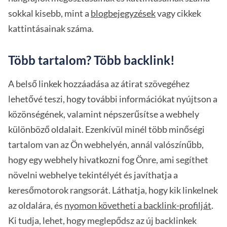
sokkal kisebb, mint a
blogbejegyzések
vagy cikkek
kattintásainak száma.
Több tartalom? Több backlink!
A belső linkek hozzáadása az átirat szövegéhez
lehetővé teszi, hogy további információkat nyújtson a
közönségének, valamint népszerűsítse a webhely
különböző oldalait. Ezenkívül minél több minőségi
tartalom van az Ön webhelyén, annál valószínűbb,
hogy egy webhely hivatkozni fog Önre, ami segíthet
növelni webhelye tekintélyét és javíthatja a
keresőmotorok rangsorát. Láthatja, hogy kik linkelnek
az oldalára, és
nyomon követheti a backlink-profilját
.
Ki tudja, lehet, hogy meglepődsz az új backlinkek