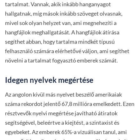
tartalmat. Vannak, akik inkább hanganyagot
hallgatnak, míg mások inkább szöveget olvasnak,
mivel sok olyan helyzet van, ami megnehezíti a
hangfájlok meghallgatását. A hangfájlok átírása
segíthet abban, hogy tartalma mindkét típusú
felhasználó számára elérhetővé váljon, ami segíthet
növelni a tartalmat fogyasztó emberek számát.
Idegen nyelvek megértése
Az angolon kívül más nyelvet beszélő amerikaiak
száma rekordot jelentő 67,8 millióra emelkedett. Ezen
résztvevők nyelvi megértése javítható átiratok
segítségével, beleértve a kiejtést, a szintaxist és
egyebeket. Az emberek 65%-a vizuálisan tanul, ami