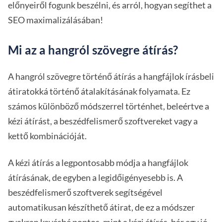
előnyeiről fogunk beszélni, és arról, hogyan segíthet a
SEO maximalizálásában!
Mi az a hangról szövegre átírás?
A hangról szövegre történő átírás a hangfájlok írásbeli
átiratokká történő átalakításának folyamata. Ez
számos különböző módszerrel történhet, beleértve a
kézi átírást, a beszédfelismerő szoftvereket vagy a
kettő kombinációját.
A kézi átírás a legpontosabb módja a hangfájlok
átírásának, de egyben a legidőigényesebb is. A
beszédfelismerő szoftverek segítségével
automatikusan készíthető átirat, de ez a módszer