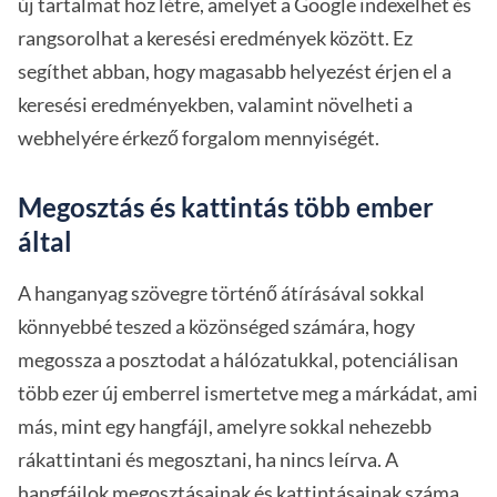
új tartalmat hoz létre, amelyet a Google indexelhet és
rangsorolhat a keresési eredmények között. Ez
segíthet abban, hogy magasabb helyezést érjen el a
keresési eredményekben, valamint növelheti a
webhelyére érkező forgalom mennyiségét.
Megosztás és kattintás több ember
által
A hanganyag szövegre történő átírásával sokkal
könnyebbé teszed a közönséged számára, hogy
megossza a posztodat a hálózatukkal, potenciálisan
több ezer új emberrel ismertetve meg a márkádat, ami
más, mint egy hangfájl, amelyre sokkal nehezebb
rákattintani és megosztani, ha nincs leírva. A
hangfájlok megosztásainak és kattintásainak száma