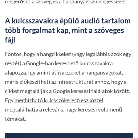
megerősíti a szöveg és a hanganyag szükségességét.
A kulcsszavakra épülő audió tartalom
több forgalmat kap, mint a szöveges
fájl
Fontos, hogy a hangcikkeket (vagy legalábbis azok egy
részét) a Google-ban kereshető kulcsszavakra
alapozza. Így amint átírja ezeket a hanganyagokat,
máris előkészítheti az infrastruktúrát ahhoz, hogy a
cikket megtalálják a Google keresési találatok között.
Egy
megbízható kulcsszókereső eszközzel
megtalálhatja a releváns, nagy keresési volumenű
témákat.