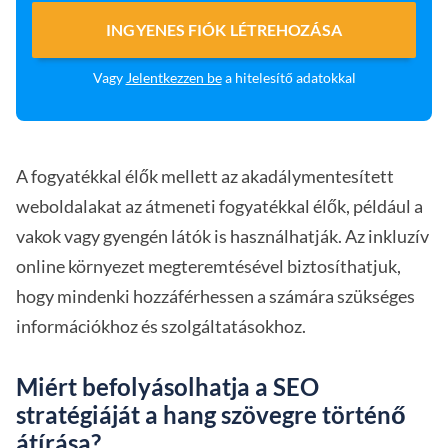
INGYENES FIÓK LÉTREHOZÁSA
Vagy
Jelentkezzen be
a hitelesítő adatokkal
A fogyatékkal élők mellett az akadálymentesített
weboldalakat az átmeneti fogyatékkal élők, például a
vakok vagy gyengén látók is használhatják. Az inkluzív
online környezet megteremtésével biztosíthatjuk,
hogy mindenki hozzáférhessen a számára szükséges
információkhoz és szolgáltatásokhoz.
Miért befolyásolhatja a SEO
stratégiáját a hang szövegre történő
átírása?