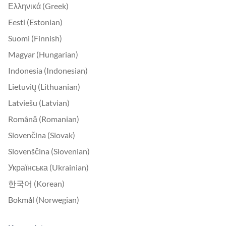
Ελληνικά (Greek)
Eesti (Estonian)
Suomi (Finnish)
Magyar (Hungarian)
Indonesia (Indonesian)
Lietuvių (Lithuanian)
Latviešu (Latvian)
Română (Romanian)
Slovenčina (Slovak)
Slovenščina (Slovenian)
Українська (Ukrainian)
한국어 (Korean)
Bokmål (Norwegian)