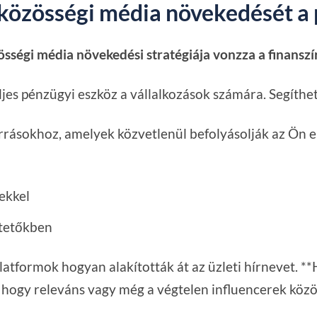
 közösségi média növekedését a 
össégi média növekedési stratégiája vonzza a finanszí
es pénzügyi eszköz a vállalkozások számára. Segíthet
orrásokhoz, amelyek közvetlenül befolyásolják az Ön
lekkel
ktetőkben
atformok hogyan alakították át az üzleti hírnevet. **
s hogy releváns vagy még a végtelen influencerek közöt