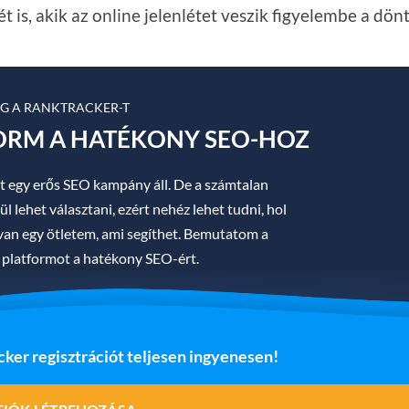
t is, akik az online jelenlétet veszik figyelembe a dön
EG A RANKTRACKER-T
FORM A HATÉKONY SEO-HOZ
t egy erős SEO kampány áll. De a számtalan
l lehet választani, ezért nehéz lehet tudni, hol
t van egy ötletem, ami segíthet. Bemutatom a
 platformot a hatékony SEO-ért.
ker regisztrációt teljesen ingyenesen!