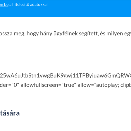
en be
a hitelesítő adatokkal
ssza meg, hogy hány ügyfélnek segített, és milyen egyé
id025wA6uJtbStn1vwgBuK9gwj11TPByiuaw6GmQRWC
r="0" allowfullscreen="true" allow="autoplay; clipb
ítására