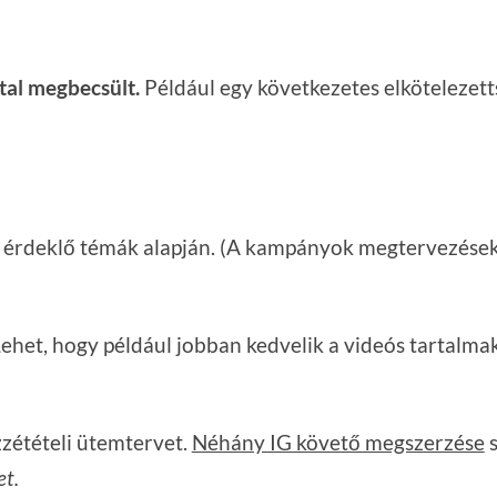
tal megbecsült.
Például egy következetes elkötelezett
 érdeklő témák alapján. (A kampányok megtervezéseko
ehet, hogy például jobban kedvelik a videós tartalmak
zzétételi ütemtervet.
Néhány IG követő megszerzése
s
et.