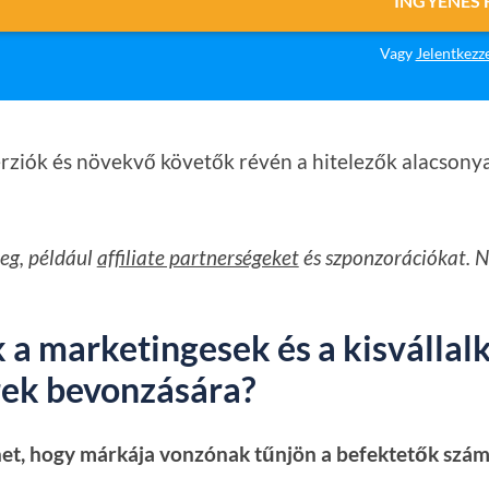
INGYENES 
Vagy
Jelentkezz
verziók és növekvő követők révén a hitelezők alacson
meg, például
affiliate partnerségeket
és szponzorációkat. N
a marketingesek és a kisvállal
rek bevonzására?
thet, hogy márkája vonzónak tűnjön a befektetők szám