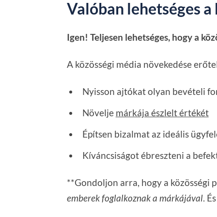
Valóban lehetséges a
Igen! Teljesen lehetséges, hogy a köz
A közösségi média növekedése erőtelj
Nyisson ajtókat olyan bevételi f
Növelje
márkája észlelt értékét
Építsen bizalmat az ideális ügyfe
Kíváncsiságot ébreszteni a befe
**Gondoljon arra, hogy a közösségi pl
emberek foglalkoznak a márkájával
. É