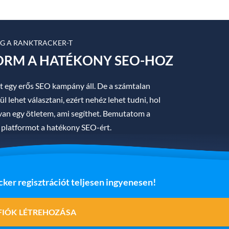
EG A RANKTRACKER-T
FORM A HATÉKONY SEO-HOZ
t egy erős SEO kampány áll. De a számtalan
l lehet választani, ezért nehéz lehet tudni, hol
t van egy ötletem, ami segíthet. Bemutatom a
 platformot a hatékony SEO-ért.
ker regisztrációt teljesen ingyenesen!
FIÓK LÉTREHOZÁSA