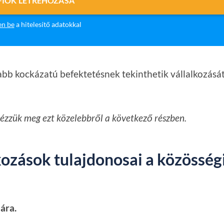
FIÓK LÉTREHOZÁSA
en be
a hitelesítő adatokkal
yabb kockázatú befektetésnek tekinthetik vállalkozás
ézzük meg ezt közelebbről a következő részben.
kozások tulajdonosai a közösség
ára.