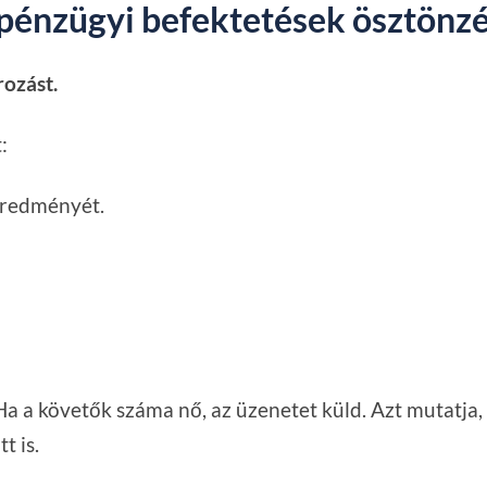
pénzügyi befektetések ösztönzé
rozást.
:
 eredményét.
Ha a követők száma nő, az üzenetet küld. Azt mutatja, 
t is.