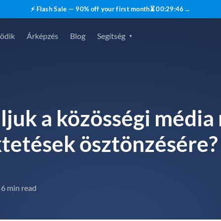
⚡ Flash Sale — 90% off your first month
⏳
00
:
29
:
45
→
ödik
Árképzés
Blog
Segítség
juk a közösségi média
ktetések ösztönzésére?
6 min read