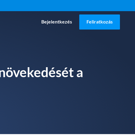
Bejelentkezés
Feliratkozás
 növekedését a