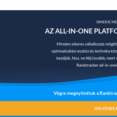
ISMERJE M
AZ ALL-IN-ONE PLAT
Minden sikeres vállalkozás mögöt
optimalizálási eszköz és technika közü
kezdjük. Nos, ne félj tovább, mer
Ranktracker all-in-one
Végre megnyitottuk a Ranktrac
INGYENES 