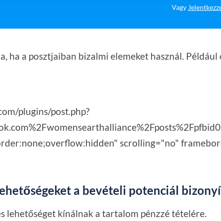
Vagy
Jelentkezz
 ha a posztjaiban bizalmi elemeket használ. Például o
com/plugins/post.php?
ok.com%2Fwomensearthalliance%2Fposts%2Fpfb
der:none;overflow:hidden" scrolling="no" frameborde
lehetőségeket a bevételi potenciál bizony
 lehetőséget kínálnak a tartalom pénzzé tételére.