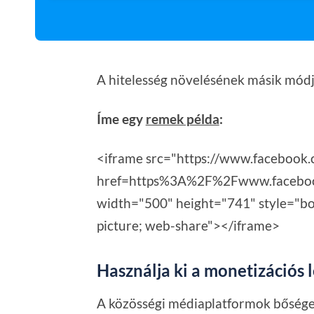
A hitelesség növelésének másik módja,
Íme egy
remek példa
:
<iframe src="https://www.facebook.
href=https%3A%2F%2Fwww.facebo
width="500" height="741" style="bor
picture; web-share"></iframe>
Használja ki a monetizációs 
A közösségi médiaplatformok bőséges