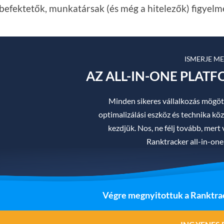
s befektetők, munkatársak (és még a hitelezők) figyelmé
ISMERJE M
AZ ALL-IN-ONE PLAT
Minden sikeres vállalkozás mögöt
optimalizálási eszköz és technika közü
kezdjük. Nos, ne félj tovább, mer
Ranktracker all-in-one
Végre megnyitottuk a Ranktrac