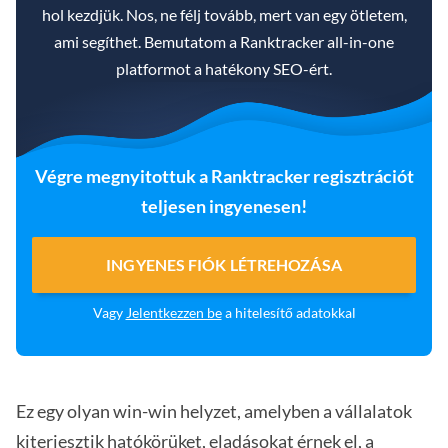
hol kezdjük. Nos, ne félj tovább, mert van egy ötletem,
ami segíthet. Bemutatom a Ranktracker all-in-one
platformot a hatékony SEO-ért.
Végre megnyitottuk a Ranktracker regisztrációt
teljesen ingyenesen!
INGYENES FIÓK LÉTREHOZÁSA
Vagy
Jelentkezzen be
a hitelesítő adatokkal
Ez egy olyan win-win helyzet, amelyben a vállalatok
kiterjesztik hatókörüket, eladásokat érnek el, a