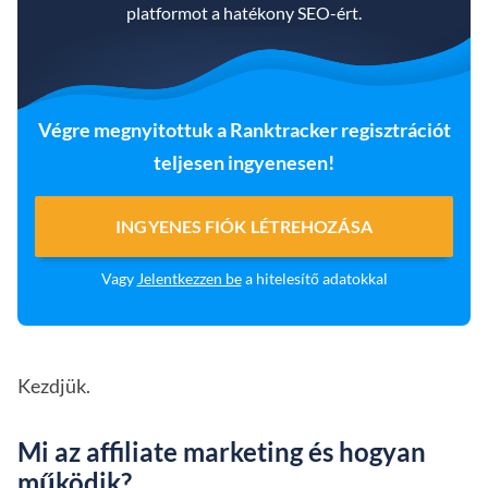
platformot a hatékony SEO-ért.
Végre megnyitottuk a Ranktracker regisztrációt
teljesen ingyenesen!
INGYENES FIÓK LÉTREHOZÁSA
Vagy
Jelentkezzen be
a hitelesítő adatokkal
Kezdjük.
Mi az affiliate marketing és hogyan
működik?