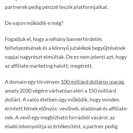
partnerek pedig pénzzé teszik platformjaikat.
De vajon működik-e még?
Fogadjuk el, hogy a néhány bannerhirdetés
felhelyezésének és a könnyű jutalékok begyűjtésének
napjai nagyrészt elmúltak. De ez nem jelenti azt, hogy
az affiliate marketing halott; megérett.
A domain egy törvényes
100 milliárd dolláros iparág
,
amely 2030 végére várhatóan eléri a 150 milliárd
dollárt. A valós életben úgy működik, hogy minden
érintett félnek előnyös: vevőnek, eladónak és affiliate-
nek. A vevő egy megbízható forrásból vásárol, az
eladó lebonyolítja az értékesítést, a partner pedig