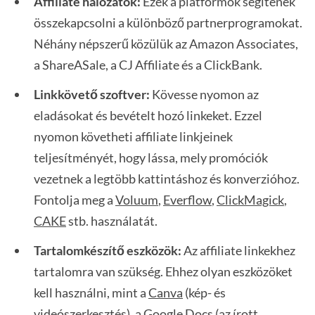
Affiliate hálózatok:
Ezek a platformok segítenek
összekapcsolni a különböző partnerprogramokat.
Néhány népszerű közülük az Amazon Associates,
a ShareASale, a CJ Affiliate és a ClickBank.
Linkkövető szoftver:
Kövesse nyomon az
eladásokat és bevételt hozó linkeket. Ezzel
nyomon követheti affiliate linkjeinek
teljesítményét, hogy lássa, mely promóciók
vezetnek a legtöbb kattintáshoz és konverzióhoz.
Fontolja meg a
Voluum
,
Everflow
,
ClickMagick
,
CAKE
stb. használatát.
Tartalomkészítő eszközök:
Az affiliate linkekhez
tartalomra van szükség. Ehhez olyan eszközöket
kell használni, mint a
Canva
(kép- és
videószerkesztés), a
Google Docs
(az írott