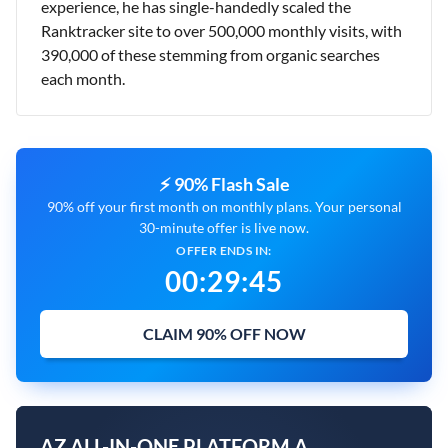
experience, he has single-handedly scaled the
Ranktracker site to over 500,000 monthly visits, with
390,000 of these stemming from organic searches
each month.
⚡ 90% Flash Sale
90% off your first month on monthly plans. Your personal
30-minute offer is live now.
OFFER ENDS IN:
00
:
29
:
43
CLAIM 90% OFF NOW
AZ ALL-IN-ONE PLATFORM A