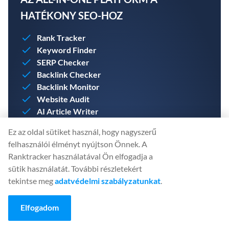
HATÉKONY SEO-HOZ
Rank Tracker
Keyword Finder
SERP Checker
Backlink Checker
Backlink Monitor
Website Audit
AI Article Writer
Hozzon létre fiókot még ma. Nincs szükség
Ez az oldal sütiket használ, hogy nagyszerű
hitelkártyára.
felhasználói élményt nyújtson Önnek. A
Ranktracker használatával Ön elfogadja a
sütik használatát. További részletekért
tekintse meg
adatvédelmi szabályzatunkat
.
INGYENES FIÓK LÉTREHOZÁSA
Elfogadom