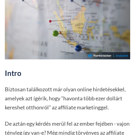
Intro
Biztosan találkozott már olyan online hirdetésekkel,
amelyek azt ígérik, hogy "havonta több ezer dollárt
kereshet otthonról" az affiliate marketinggel.
De aztán egy kérdés merül fel az ember fejében - vajon
tényleg így van-e? Még mindig törvényes az affiliate