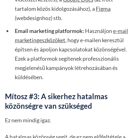
tartalom közös kidolgozásához), a
Figma
(webdesignhoz) stb.
Email marketing platformok:
Használjon
e-mail
marketingeszközöket
, hogy e-mailen keresztül
építsen és ápoljon kapcsolatokat közönségével.
Ezek a platformok segítenek professzionális
megjelenésű kampányok létrehozásában és
küldésében.
Mítosz #3: A sikerhez hatalmas
közönségre van szükséged
Ez nem mindig igaz.
A hatalmas közönség segít, de ez nem előfeltétele a