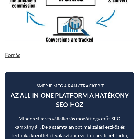
Forrás
ISMERJE MEG A RANKTRACKER-T
AZ ALL-IN-ONE PLATFORM A HATÉKONY
SEO-HOZ
Minden sikeres vállalkozás mögött egy erős SEO
kampány áll. De a számtalan optimalizálási eszköz és
technika közül lehet választani, ezért nehéz lehet tudni,