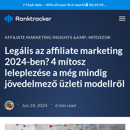
⚡ Flash Sale — 90% off your first month
⏳
00
:
29
:
43
→
AFFILIATE MARKETING INSIGHTS &AMP; MÍTOSZOK
Legális az affiliate marketing
2024-ben? 4 mítosz
leleplezése a még mindig
jövedelmező üzleti modellről
•
•
Jun 24, 2024
6 min read