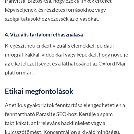
irányítsa. Biztosítsa, hogy ezek a linkek értéket
képviseljenek, és részletes forrásokhoz vagy
szolgáltatásokhoz vezessék az olvasókat.
4. Vizuális tartalom felhasználása
Kiegészítheti cikkeit vizuális elemekkel, például
infografikákkal, videókkal vagy képekkel, hogy növelje
az elkötelezettséget és a láthatóságot az Oxford Mail
platformján.
Etikai megfontolások
Az etikus gyakorlatok fenntartása elengedhetetlen a
fenntartható Parasite SEO-hoz. Kerülje a spam
taktikákat, az irreleváns backlinkeket vagy a
kulcsszótömést. Koncentráljon a kiváló minőségű,