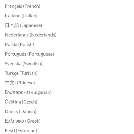
Français (French)
Italiano (Italian)
日本語 (Japanese)
Nederlands (Nederlands)
Polski (Polish)
Português (Portuguese)
Svenska (Swedish)
Türkçe (Turkish)
中文 (Chinese)
Български (Bulgarian)
Čeština (Czech)
Dansk (Danish)
Ελληνικά (Greek)
Eesti (Estonian)