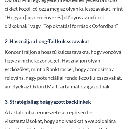
Oxford Mail egy egyetemi kezdeményezésről szóló
cikket közöl, célozza meg az olyan kulcsszavakat, mint
"Hogyan [kezdeményezés] előnyös az oxfordi
diákoknak" vagy "Top oktatási források Oxfordban".
2. Használja a Long-Tail kulcsszavakat
Koncentráljon a hosszú kulcsszavakra, hogy vonzóvá
tegye a niche közönséget. Használjon olyan
eszközöket, mint a Ranktracker, hogy azonosítsa a
releváns, nagy potenciállal rendelkező kulcsszavakat,
amelyek az Oxford Mail tartalmához igazodnak.
3. Stratégiailag beágyazott backlinkek
A tartalomba természetesen építsen be
visszautalásokat, hogy az olvasókat a weboldalára