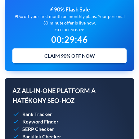
⚡ 90% Flash Sale
90% off your first month on monthly plans. Your personal
30-minute offer is live now.
OFFER ENDS IN:
00
:
29
:
45
CLAIM 90% OFF NOW
AZ ALL-IN-ONE PLATFORM A
HATÉKONY SEO-HOZ
Rank Tracker
Keyword Finder
SERP Checker
Backlink Checker