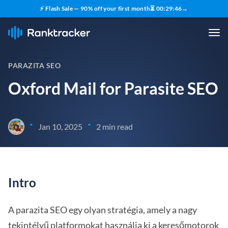
⚡ Flash Sale — 90% off your first month
⏳
00
:
29
:
45
→
PARAZITA SEO
Oxford Mail for Parasite SEO
•
•
Jan 10, 2025
2 min read
Intro
A parazita SEO egy olyan stratégia, amely a nagy
tekintélyű platformokat használja ki a keresőmotorok