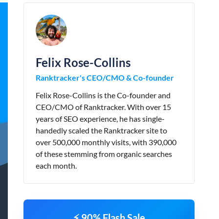
Felix Rose-Collins
Ranktracker's CEO/CMO & Co-founder
Felix Rose-Collins is the Co-founder and
CEO/CMO of Ranktracker. With over 15
years of SEO experience, he has single-
handedly scaled the Ranktracker site to
over 500,000 monthly visits, with 390,000
of these stemming from organic searches
each month.
⚡ 90% Flash Sale