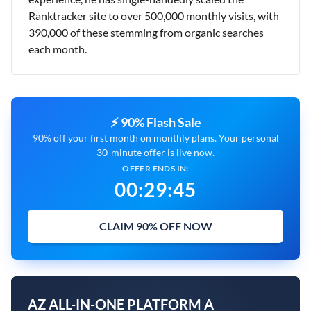
Ranktracker site to over 500,000 monthly visits, with
390,000 of these stemming from organic searches
each month.
⚡ 90% Flash Sale
90% off your first month on monthly plans. Your personal
30-minute offer is live now.
OFFER ENDS IN:
00
:
29
:
44
CLAIM 90% OFF NOW
AZ ALL-IN-ONE PLATFORM A