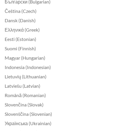
Български (Bulgarian)
Čeština (Czech)
Dansk (Danish)
Ελληνικά (Greek)
Eesti (Estonian)
Suomi (Finnish)
Magyar (Hungarian)
Indonesia (Indonesian)
Lietuvių (Lithuanian)
Latviešu (Latvian)
Română (Romanian)
Slovenčina (Slovak)
Slovenščina (Slovenian)
Українська (Ukrainian)