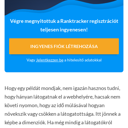
Végre megnyitottuk a Ranktracker regisztrációt
teljesen ingyenesen!
INGYENES FIÓK LÉTREHOZÁSA
Vagy
Jelentkezzen be
a hitelesítő adatokkal
Hogy egy példát mondjak, nem igazán hasznos tudni,
hogy hányan látogatnak el a webhelyére, hacsak nem
követi nyomon, hogy az idő múlásával hogyan
növekszik vagy csökken a látogatottsága. Itt jönnek a
képbe a dimenziók. Ha még mindig a látogatókról