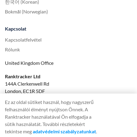
한국어 (Korean)
Bokmål (Norwegian)
Kapcsolat
Kapcsolatfelvétel
Rólunk
United Kingdom Office
Ranktracker Ltd
144A Clerkenwell Rd
London, EC1R 5DF
Company No: 08820809
Ez az oldal sütiket használ, hogy nagyszerű
felix@ranktracker.com
felhasználói élményt nyújtson Önnek. A
Ranktracker használatával Ön elfogadja a
sütik használatát. További részletekért
tekintse meg
adatvédelmi szabályzatunkat
.
2015 -
2026
© Ranktracker. All Rights Reserved.