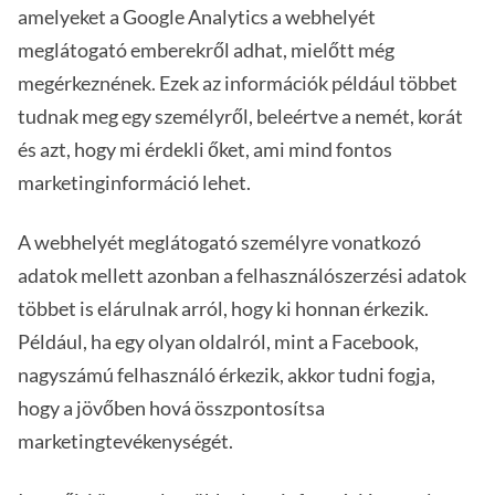
amelyeket a Google Analytics a webhelyét
meglátogató emberekről adhat, mielőtt még
megérkeznének. Ezek az információk például többet
tudnak meg egy személyről, beleértve a nemét, korát
és azt, hogy mi érdekli őket, ami mind fontos
marketinginformáció lehet.
A webhelyét meglátogató személyre vonatkozó
adatok mellett azonban a felhasználószerzési adatok
többet is elárulnak arról, hogy ki honnan érkezik.
Például, ha egy olyan oldalról, mint a Facebook,
nagyszámú felhasználó érkezik, akkor tudni fogja,
hogy a jövőben hová összpontosítsa
marketingtevékenységét.