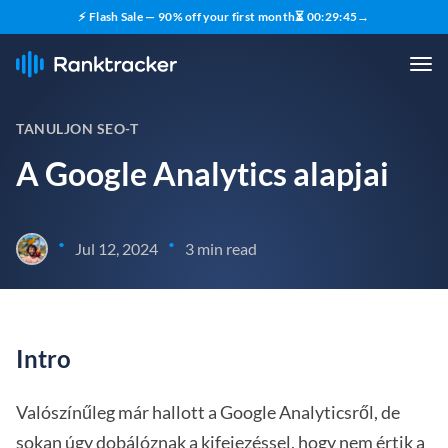
⚡ Flash Sale — 90% off your first month
⏳
00
:
29
:
44
→
TANULJON SEO-T
A Google Analytics alapjai
•
•
Jul 12, 2024
3 min read
Intro
Valószínűleg már hallott a Google Analyticsről, de
sokan úgy dobálóznak a kifejezéssel, hogy nem értik a