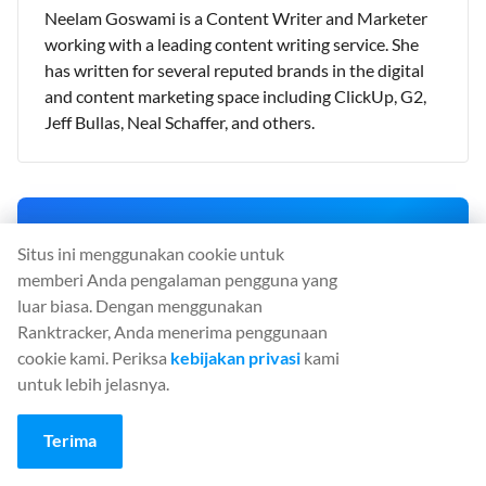
Neelam Goswami is a Content Writer and Marketer
working with a leading content writing service. She
has written for several reputed brands in the digital
and content marketing space including ClickUp, G2,
Jeff Bullas, Neal Schaffer, and others.
⚡ 90% Flash Sale
Situs ini menggunakan cookie untuk
90% off your first month on monthly plans. Your personal
memberi Anda pengalaman pengguna yang
30-minute offer is live now.
luar biasa. Dengan menggunakan
OFFER ENDS IN:
Ranktracker, Anda menerima penggunaan
00
:
29
:
43
cookie kami. Periksa
kebijakan privasi
kami
untuk lebih jelasnya.
CLAIM 90% OFF NOW
Terima