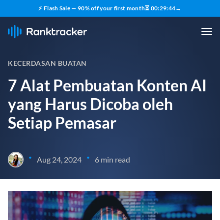
⚡ Flash Sale — 90% off your first month
⏳
00
:
29
:
43
→
KECERDASAN BUATAN
7 Alat Pembuatan Konten AI
yang Harus Dicoba oleh
Setiap Pemasar
•
•
Aug 24, 2024
6 min read