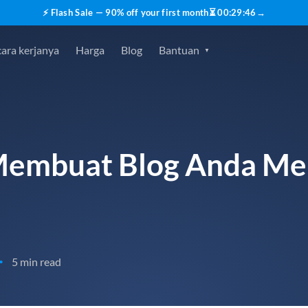
⚡ Flash Sale — 90% off your first month
⏳
00
:
29
:
45
→
ara kerjanya
Harga
Blog
Bantuan
Membuat Blog Anda Men
5 min read
•