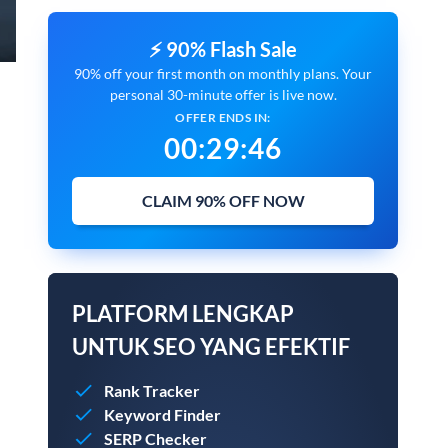
⚡ 90% Flash Sale
90% off your first month on monthly plans. Your
personal 30-minute offer is live now.
OFFER ENDS IN:
00
:
29
:
45
CLAIM 90% OFF NOW
PLATFORM LENGKAP
UNTUK SEO YANG EFEKTIF
Rank Tracker
Keyword Finder
SERP Checker