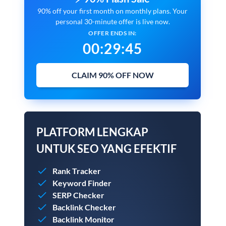
90% off your first month on monthly plans. Your
personal 30-minute offer is live now.
OFFER ENDS IN:
00
:
29
:
44
CLAIM 90% OFF NOW
PLATFORM LENGKAP
UNTUK SEO YANG EFEKTIF
Rank Tracker
Keyword Finder
SERP Checker
Backlink Checker
Backlink Monitor