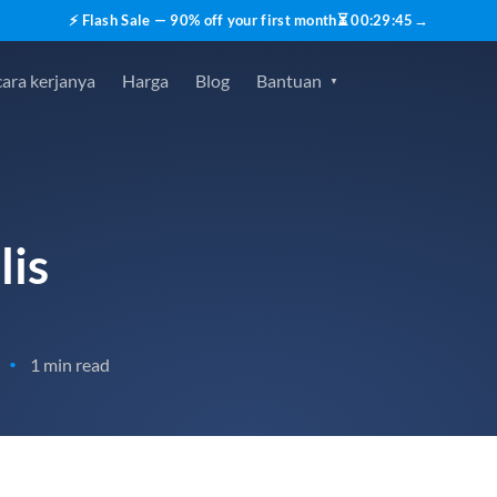
⚡ Flash Sale — 90% off your first month
⏳
00
:
29
:
44
→
ara kerjanya
Harga
Blog
Bantuan
is
1 min read
•