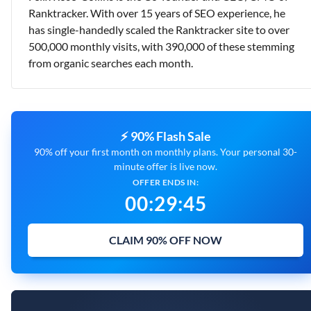
Ranktracker. With over 15 years of SEO experience, he
has single-handedly scaled the Ranktracker site to over
500,000 monthly visits, with 390,000 of these stemming
from organic searches each month.
⚡ 90% Flash Sale
90% off your first month on monthly plans. Your personal 30-
minute offer is live now.
OFFER ENDS IN:
00
:
29
:
43
CLAIM 90% OFF NOW