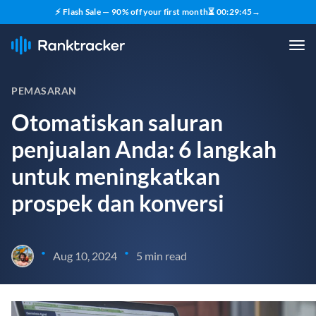
⚡ Flash Sale — 90% off your first month
⏳
00
:
29
:
43
→
PEMASARAN
Otomatiskan saluran
penjualan Anda: 6 langkah
untuk meningkatkan
prospek dan konversi
•
•
Aug 10, 2024
5 min read