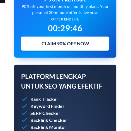
90% off your first month on monthly plans. Your
personal 30-minute offer is live now.
OFFER ENDS IN:
00
:
29
:
45
CLAIM 90% OFF NOW
PLATFORM LENGKAP
UNTUK SEO YANG EFEKTIF
Rank Tracker
Keyword Finder
SERP Checker
Backlink Checker
Backlink Monitor