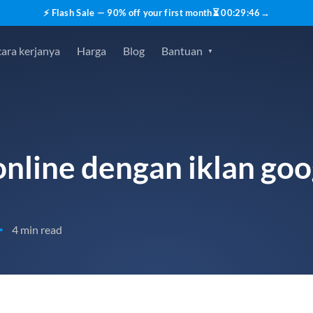
⚡ Flash Sale — 90% off your first month
⏳
00
:
29
:
45
→
ara kerjanya
Harga
Blog
Bantuan
online dengan iklan goo
4 min read
•