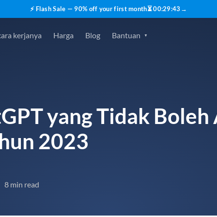
⚡ Flash Sale — 90% off your first month
⏳
00
:
29
:
42
→
ara kerjanya
Harga
Blog
Bantuan
tGPT yang Tidak Boleh
ahun 2023
8 min read