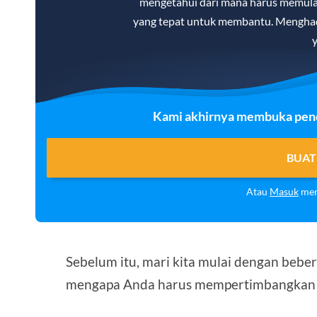
mengetahui dari mana harus memulai.
yang tepat untuk membantu. Menghad
y
Kami akhirnya membuka penda
BUAT
Atau
Masuk
men
Sebelum itu, mari kita mulai dengan bebe
mengapa Anda harus mempertimbangkan se