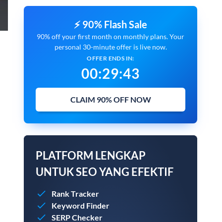
⚡ 90% Flash Sale
90% off your first month on monthly plans. Your
personal 30-minute offer is live now.
OFFER ENDS IN:
00
:
29
:
42
CLAIM 90% OFF NOW
PLATFORM LENGKAP
UNTUK SEO YANG EFEKTIF
Rank Tracker
Keyword Finder
SERP Checker