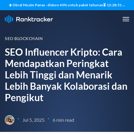
☀️ Obral Musim Panas - diskon 40% untuk paket tahunan
⏳
12
:
28
:
50
→
SEO BLOCKCHAIN
SEO Influencer Kripto: Cara
Mendapatkan Peringkat
Lebih Tinggi dan Menarik
Lebih Banyak Kolaborasi dan
Pengikut
•
•
Jul 5, 2025
6 min read