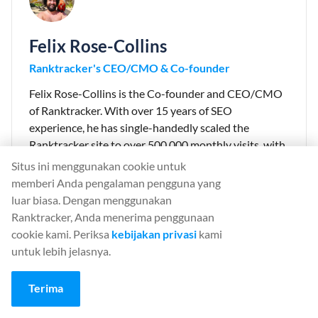
Felix Rose-Collins
Ranktracker's CEO/CMO & Co-founder
Felix Rose-Collins is the Co-founder and CEO/CMO
of Ranktracker. With over 15 years of SEO
experience, he has single-handedly scaled the
Ranktracker site to over 500,000 monthly visits, with
390,000 of these stemming from organic searches
Situs ini menggunakan cookie untuk
each month.
memberi Anda pengalaman pengguna yang
luar biasa. Dengan menggunakan
Ranktracker, Anda menerima penggunaan
cookie kami. Periksa
kebijakan privasi
kami
untuk lebih jelasnya.
☀️ Penjualan Musim Panas Aktif
Diskon Musim Panas 40% sedang berlangsung sekarang.
Pilih paket tahunan sebelum pukul 21:00 untuk
Terima
mendapatkan penawaran hari ini.
PENAWARAN 40% BERAKHIR: