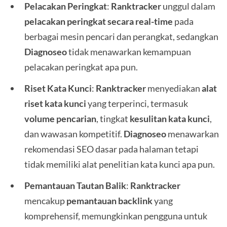
Pelacakan Peringkat
:
Ranktracker
unggul dalam
pelacakan peringkat secara real-time
pada
berbagai mesin pencari dan perangkat, sedangkan
Diagnoseo
tidak menawarkan kemampuan
pelacakan peringkat apa pun.
Riset Kata Kunci
:
Ranktracker
menyediakan
alat
riset kata kunci
yang terperinci, termasuk
volume pencarian
, tingkat
kesulitan kata kunci
,
dan wawasan kompetitif.
Diagnoseo
menawarkan
rekomendasi SEO dasar pada halaman tetapi
tidak memiliki alat penelitian kata kunci apa pun.
Pemantauan Tautan Balik
:
Ranktracker
mencakup
pemantauan backlink
yang
komprehensif, memungkinkan pengguna untuk