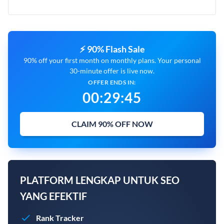
⚡ 90% Flash Sale
90% off your first month on monthly plans. Your personal
30-minute offer is live now.
OFFER ENDS IN:
00
:
29
:
44
CLAIM 90% OFF NOW
PLATFORM LENGKAP UNTUK SEO
YANG EFEKTIF
Rank Tracker