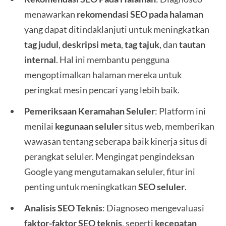
menawarkan
rekomendasi SEO pada halaman
yang dapat ditindaklanjuti untuk meningkatkan
tag judul
,
deskripsi meta
,
tag tajuk
, dan
tautan
internal
. Hal ini membantu pengguna
mengoptimalkan halaman mereka untuk
peringkat mesin pencari yang lebih baik.
Pemeriksaan Keramahan Seluler
: Platform ini
menilai
kegunaan seluler
situs web, memberikan
wawasan tentang seberapa baik kinerja situs di
perangkat seluler. Mengingat pengindeksan
Google yang mengutamakan seluler, fitur ini
penting untuk meningkatkan
SEO seluler
.
Analisis SEO Teknis
: Diagnoseo mengevaluasi
faktor-faktor SEO teknis
, seperti
kecepatan