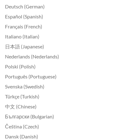
Deutsch (German)
Español (Spanish)
Français (French)
Italiano (Italian)
日本語 (Japanese)
Nederlands (Nederlands)
Polski (Polish)
Português (Portuguese)
Svenska (Swedish)
Türkçe (Turkish)
中文 (Chinese)
Български (Bulgarian)
Čeština (Czech)
Dansk (Danish)