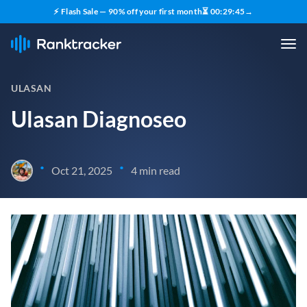
⚡ Flash Sale — 90% off your first month
⏳
00
:
29
:
44
→
ULASAN
Ulasan Diagnoseo
•
•
Oct 21, 2025
4 min read