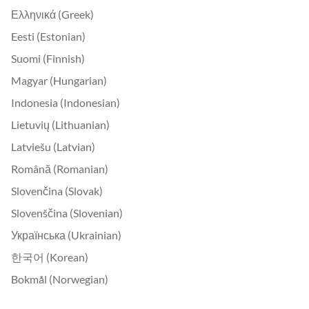
Ελληνικά (Greek)
Eesti (Estonian)
Suomi (Finnish)
Magyar (Hungarian)
Indonesia (Indonesian)
Lietuvių (Lithuanian)
Latviešu (Latvian)
Română (Romanian)
Slovenčina (Slovak)
Slovenščina (Slovenian)
Українська (Ukrainian)
한국어 (Korean)
Bokmål (Norwegian)