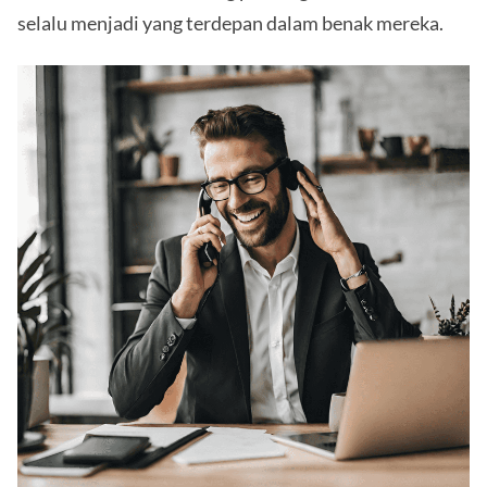
selalu menjadi yang terdepan dalam benak mereka.