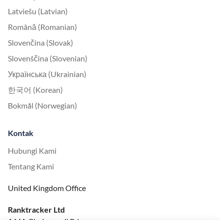
Latviešu (Latvian)
Română (Romanian)
Slovenčina (Slovak)
Slovenščina (Slovenian)
Українська (Ukrainian)
한국어 (Korean)
Bokmål (Norwegian)
Kontak
Hubungi Kami
Tentang Kami
United Kingdom Office
Ranktracker Ltd