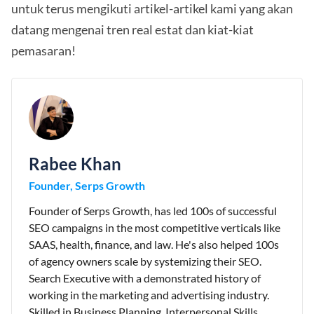
untuk terus mengikuti artikel-artikel kami yang akan
datang mengenai tren real estat dan kiat-kiat
pemasaran!
Rabee Khan
Founder, Serps Growth
Founder of Serps Growth, has led 100s of successful
SEO campaigns in the most competitive verticals like
SAAS, health, finance, and law. He's also helped 100s
of agency owners scale by systemizing their SEO.
Search Executive with a demonstrated history of
working in the marketing and advertising industry.
Skilled in Business Planning, Interpersonal Skills,