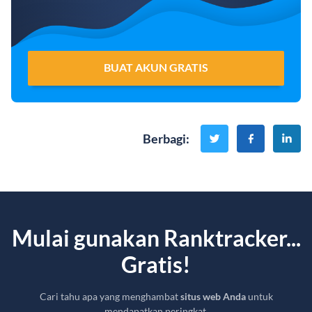
BUAT AKUN GRATIS
Berbagi
:
Mulai gunakan Ranktracker...
Gratis!
Cari tahu apa yang menghambat
situs web Anda
untuk
mendapatkan peringkat.