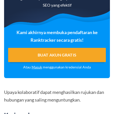
SEO yang efektif
Kami akhirnya membuka pendaftaran ke
Ranktracker secara gratis!
BUAT AKUN GRATIS
Atau
Masuk
menggunakan kredensial Anda
Upaya kolaboratif dapat menghasilkan rujukan dan
hubungan yang saling menguntungkan.