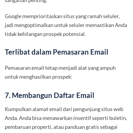
sangatlah penting.
Google memprioritaskan situs yang ramah seluler,
jadi mengoptimalkan untuk seluler memastikan Anda
tidak kehilangan prospek potensial.
Terlibat dalam Pemasaran Email
Pemasaran email tetap menjadi alat yang ampuh
untuk menghasilkan prospek:
7. Membangun Daftar Email
Kumpulkan alamat email dari pengunjung situs web
Anda. Anda bisa menawarkan insentif seperti buletin,
pembaruan properti, atau panduan gratis sebagai