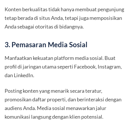
Konten berkualitas tidak hanya membuat pengunjung
tetap berada di situs Anda, tetapi juga memposisikan
Anda sebagai otoritas di bidangnya.
3. Pemasaran Media Sosial
Manfaatkan kekuatan platform media sosial. Buat
profil di jaringan utama seperti Facebook, Instagram,
dan LinkedIn.
Posting konten yang menarik secara teratur,
promosikan daftar properti, dan berinteraksi dengan
audiens Anda. Media sosial menawarkan jalur
komunikasi langsung dengan klien potensial.