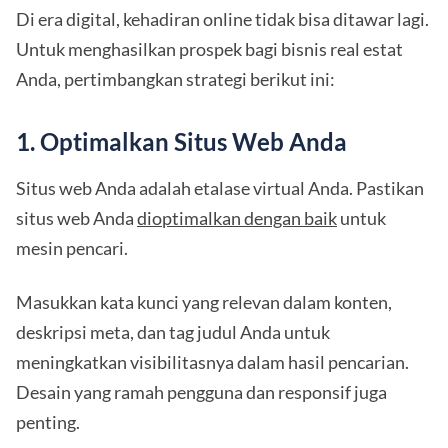
Di era digital, kehadiran online tidak bisa ditawar lagi.
Untuk menghasilkan prospek bagi bisnis real estat
Anda, pertimbangkan strategi berikut ini:
1. Optimalkan Situs Web Anda
Situs web Anda adalah etalase virtual Anda. Pastikan
situs web Anda
dioptimalkan dengan baik
untuk
mesin pencari.
Masukkan kata kunci yang relevan dalam konten,
deskripsi meta, dan tag judul Anda untuk
meningkatkan visibilitasnya dalam hasil pencarian.
Desain yang ramah pengguna dan responsif juga
penting.