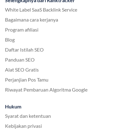
Selengkapnya dari Ranktracker
White Label SaaS Backlink Service
Bagaimana cara kerjanya
Program afiliasi
Blog
Daftar Istilah SEO
Panduan SEO
Alat SEO Gratis
Perjanjian Pos Tamu
Riwayat Pembaruan Algoritma Google
Hukum
Syarat dan ketentuan
Kebijakan privasi