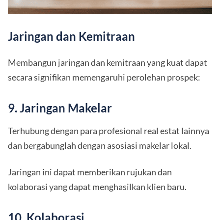
Jaringan dan Kemitraan
Membangun jaringan dan kemitraan yang kuat dapat
secara signifikan memengaruhi perolehan prospek:
9. Jaringan Makelar
Terhubung dengan para profesional real estat lainnya
dan bergabunglah dengan asosiasi makelar lokal.
Jaringan ini dapat memberikan rujukan dan
kolaborasi yang dapat menghasilkan klien baru.
10. Kolaborasi