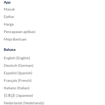
App
Masuk
Daftar
Harga
Pencapaian aplikasi
Meja Bantuan
Bahasa
English (English)
Deutsch (German)
Español (Spanish)
Français (French)
Italiano (Italian)
日本語 (Japanese)
Nederlands (Nederlands)