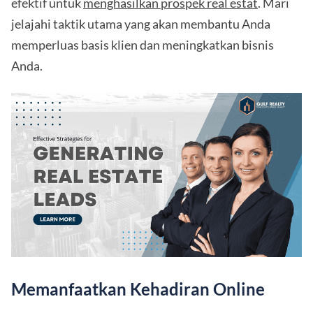
efektif untuk
menghasilkan prospek real estat
. Mari
jelajahi taktik utama yang akan membantu Anda
memperluas basis klien dan meningkatkan bisnis
Anda.
Memanfaatkan Kehadiran Online