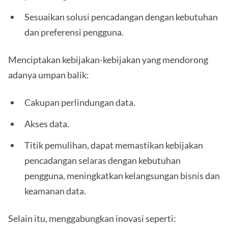
Sesuaikan solusi pencadangan dengan kebutuhan
dan preferensi pengguna.
Menciptakan kebijakan-kebijakan yang mendorong
adanya umpan balik:
Cakupan perlindungan data.
Akses data.
Titik pemulihan, dapat memastikan kebijakan
pencadangan selaras dengan kebutuhan
pengguna, meningkatkan kelangsungan bisnis dan
keamanan data.
Selain itu, menggabungkan inovasi seperti: