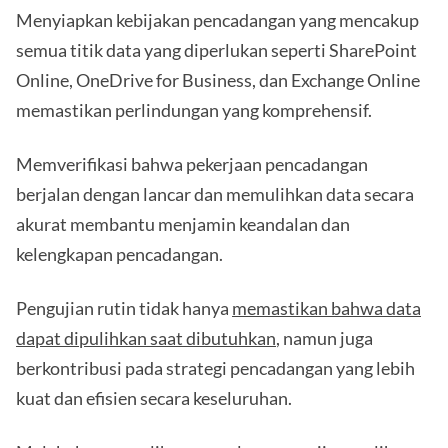
Menyiapkan kebijakan pencadangan yang mencakup
semua titik data yang diperlukan seperti SharePoint
Online, OneDrive for Business, dan Exchange Online
memastikan perlindungan yang komprehensif.
Memverifikasi bahwa pekerjaan pencadangan
berjalan dengan lancar dan memulihkan data secara
akurat membantu menjamin keandalan dan
kelengkapan pencadangan.
Pengujian rutin tidak hanya
memastikan bahwa data
dapat dipulihkan saat dibutuhkan
, namun juga
berkontribusi pada strategi pencadangan yang lebih
kuat dan efisien secara keseluruhan.