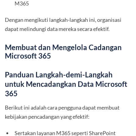
M365
Dengan mengikuti langkah-langkah ini, organisasi
dapat melindungi data mereka secara efektif.
Membuat dan Mengelola Cadangan
Microsoft 365
Panduan Langkah-demi-Langkah
untuk Mencadangkan Data Microsoft
365
Berikut ini adalah cara pengguna dapat membuat
kebijakan pencadangan yang efektif:
Sertakan layanan M365 seperti SharePoint