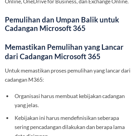
Online, OneDrive for Business, dan Exchange Online.
Pemulihan dan Umpan Balik untuk
Cadangan Microsoft 365
Memastikan Pemulihan yang Lancar
dari Cadangan Microsoft 365
Untuk memastikan proses pemulihan yang lancar dari
cadangan M365:
Organisasi harus membuat kebijakan cadangan
yang jelas.
Kebijakan ini harus mendefinisikan seberapa
sering pencadangan dilakukan dan berapa lama