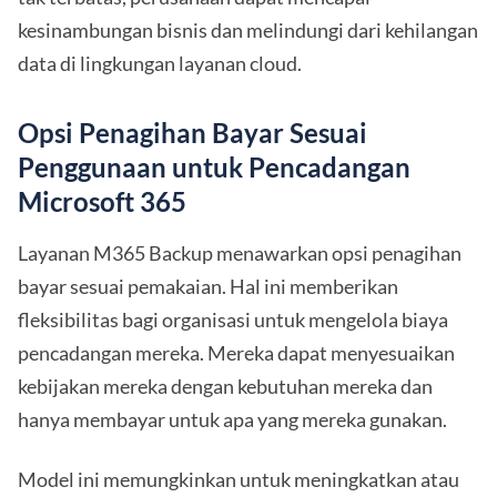
kesinambungan bisnis dan melindungi dari kehilangan
data di lingkungan layanan cloud.
Opsi Penagihan Bayar Sesuai
Penggunaan untuk Pencadangan
Microsoft 365
Layanan M365 Backup menawarkan opsi penagihan
bayar sesuai pemakaian. Hal ini memberikan
fleksibilitas bagi organisasi untuk mengelola biaya
pencadangan mereka. Mereka dapat menyesuaikan
kebijakan mereka dengan kebutuhan mereka dan
hanya membayar untuk apa yang mereka gunakan.
Model ini memungkinkan untuk meningkatkan atau