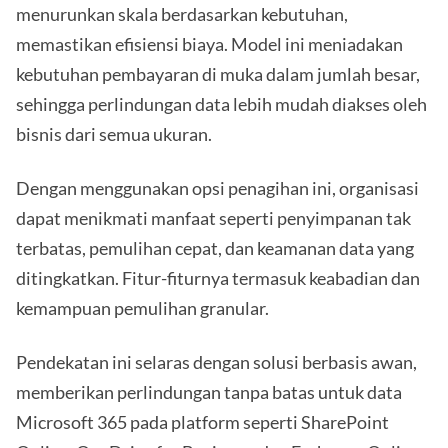
menurunkan skala berdasarkan kebutuhan,
memastikan efisiensi biaya. Model ini meniadakan
kebutuhan pembayaran di muka dalam jumlah besar,
sehingga perlindungan data lebih mudah diakses oleh
bisnis dari semua ukuran.
Dengan menggunakan opsi penagihan ini, organisasi
dapat menikmati manfaat seperti penyimpanan tak
terbatas, pemulihan cepat, dan keamanan data yang
ditingkatkan. Fitur-fiturnya termasuk keabadian dan
kemampuan pemulihan granular.
Pendekatan ini selaras dengan solusi berbasis awan,
memberikan perlindungan tanpa batas untuk data
Microsoft 365 pada platform seperti SharePoint