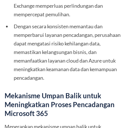
Exchange memperluas perlindungan dan
mempercepat pemulihan.
Dengan secara konsisten memantau dan
memperbarui layanan pencadangan, perusahaan
dapat mengatasi risiko kehilangan data,
memastikan kelangsungan bisnis, dan
memanfaatkan layanan cloud dan Azure untuk
meningkatkan keamanan data dan kemampuan
pencadangan.
Mekanisme Umpan Balik untuk
Meningkatkan Proses Pencadangan
Microsoft 365
Menerapkan mekanisme umpan balik untuk