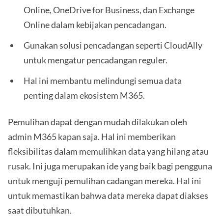
Online, OneDrive for Business, dan Exchange
Online dalam kebijakan pencadangan.
Gunakan solusi pencadangan seperti CloudAlly
untuk mengatur pencadangan reguler.
Hal ini membantu melindungi semua data
penting dalam ekosistem M365.
Pemulihan dapat dengan mudah dilakukan oleh
admin M365 kapan saja. Hal ini memberikan
fleksibilitas dalam memulihkan data yang hilang atau
rusak. Ini juga merupakan ide yang baik bagi pengguna
untuk menguji pemulihan cadangan mereka. Hal ini
untuk memastikan bahwa data mereka dapat diakses
saat dibutuhkan.