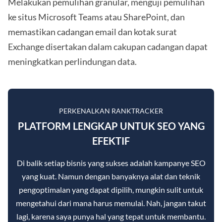
Melakukan pemulihan granular, menguji pemulihan
ke situs Microsoft Teams atau SharePoint, dan
memastikan cadangan email dan kotak surat
Exchange disertakan dalam cakupan cadangan dapat
meningkatkan perlindungan data.
PERKENALKAN RANKTRACKER
PLATFORM LENGKAP UNTUK SEO YANG
EFEKTIF
Di balik setiap bisnis yang sukses adalah kampanye SEO
yang kuat. Namun dengan banyaknya alat dan teknik
pengoptimalan yang dapat dipilih, mungkin sulit untuk
mengetahui dari mana harus memulai. Nah, jangan takut
lagi, karena saya punya hal yang tepat untuk membantu.