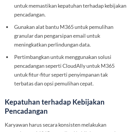
untuk memastikan kepatuhan terhadap kebijakan
pencadangan.
Gunakan alat bantu M365 untuk pemulihan
granular dan pengarsipan email untuk
meningkatkan perlindungan data.
Pertimbangkan untuk menggunakan solusi
pencadangan seperti CloudAlly untuk M365
untuk fitur-fitur seperti penyimpanan tak
terbatas dan opsi pemulihan cepat.
Kepatuhan terhadap Kebijakan
Pencadangan
Karyawan harus secara konsisten melakukan