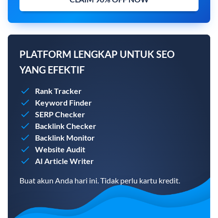
PLATFORM LENGKAP UNTUK SEO
YANG EFEKTIF
Rank Tracker
Keyword Finder
SERP Checker
Backlink Checker
Backlink Monitor
Website Audit
AI Article Writer
Buat akun Anda hari ini. Tidak perlu kartu kredit.