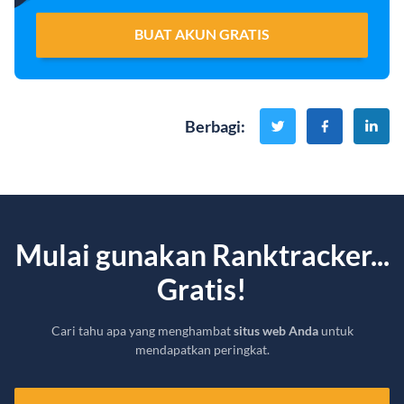
BUAT AKUN GRATIS
Berbagi
:
Mulai gunakan Ranktracker...
Gratis!
Cari tahu apa yang menghambat
situs web Anda
untuk
mendapatkan peringkat.