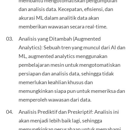
membantu mengotomatiskan pengumpulan
dan analisis data. Kecepatan, efisiensi, dan
akurasi ML dalam analitik data akan
memberikan wawasan secara real-time.
Analisis yang Ditambah (Augmented
Analytics): Sebuah tren yang muncul dari AI dan
ML, augmented analytics menggunakan
pembelajaran mesin untuk mengotomatiskan
persiapan dan analisis data, sehingga tidak
memerlukan keahlian khusus dan
memungkinkan siapa pun untuk memeriksa dan
memperoleh wawasan dari data.
Analisis Prediktif dan Preskriptif: Analisis ini
akan menjadi lebih baik lagi, sehingga
memungkinkan perusahaan untuk memahami