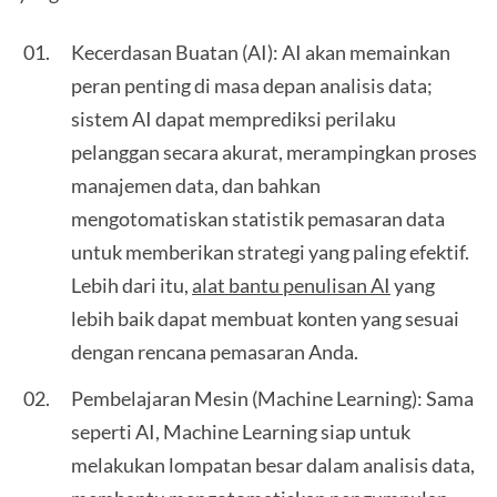
Kecerdasan Buatan (AI): AI akan memainkan
peran penting di masa depan analisis data;
sistem AI dapat memprediksi perilaku
pelanggan secara akurat, merampingkan proses
manajemen data, dan bahkan
mengotomatiskan statistik pemasaran data
untuk memberikan strategi yang paling efektif.
Lebih dari itu,
alat bantu penulisan AI
yang
lebih baik dapat membuat konten yang sesuai
dengan rencana pemasaran Anda.
Pembelajaran Mesin (Machine Learning): Sama
seperti AI, Machine Learning siap untuk
melakukan lompatan besar dalam analisis data,