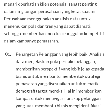
menarik perhatian klien potensial sangat penting
dalam lingkungan perusahaan yang ketat saat ini.
Perusahaan menggunakan analisis data untuk
menemukan pola dan tren yang dapat diamati,
sehingga memberikan mereka keunggulan kompetitif
dalam kampanye pemasaran.
Penargetan Pelanggan yang lebih baik: Analisis
data menjelaskan pola perilaku pelanggan,
memberikan perspektif yang lebih jelas kepada
bisnis untuk membantu membentuk strategi
pemasaran yang disesuaikan untuk menarik
demografi target mereka. Hal ini memberikan
kompas untuk menavigasi lanskap pelanggan
yang luas, membantu bisnis mengidentifikasi