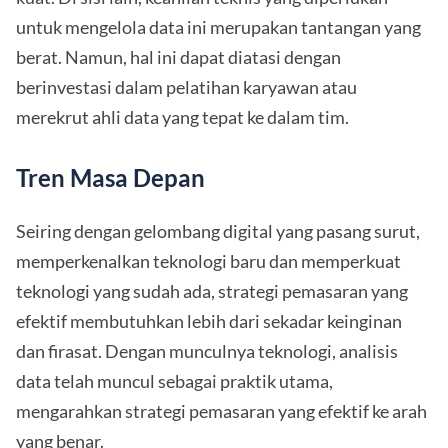
untuk mengelola data ini merupakan tantangan yang
berat. Namun, hal ini dapat diatasi dengan
berinvestasi dalam pelatihan karyawan atau
merekrut ahli data yang tepat ke dalam tim.
Tren Masa Depan
Seiring dengan gelombang digital yang pasang surut,
memperkenalkan teknologi baru dan memperkuat
teknologi yang sudah ada, strategi pemasaran yang
efektif membutuhkan lebih dari sekadar keinginan
dan firasat. Dengan munculnya teknologi, analisis
data telah muncul sebagai praktik utama,
mengarahkan strategi pemasaran yang efektif ke arah
yang benar.