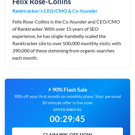
Felix Rose-Collins
Ranktracker's CEO/CMO & Co-founder
Felix Rose-Collins is the Co-founder and CEO/CMO
of Ranktracker. With over 15 years of SEO
experience, he has single-handedly scaled the
Ranktracker site to over 500,000 monthly visits, with
390,000 of these stemming from organic searches
each month.
⚡ 90% Flash Sale
90% off your first month on monthly plans. Your personal
30-minute offer is live now.
OFFER ENDS IN:
00
:
29
:
44
CLAIM 90% OFF NOW