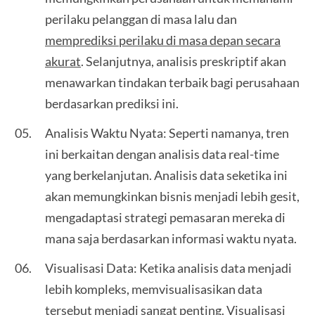
perilaku pelanggan di masa lalu dan
memprediksi perilaku di masa depan secara
akurat
. Selanjutnya, analisis preskriptif akan
menawarkan tindakan terbaik bagi perusahaan
berdasarkan prediksi ini.
Analisis Waktu Nyata: Seperti namanya, tren
ini berkaitan dengan analisis data real-time
yang berkelanjutan. Analisis data seketika ini
akan memungkinkan bisnis menjadi lebih gesit,
mengadaptasi strategi pemasaran mereka di
mana saja berdasarkan informasi waktu nyata.
Visualisasi Data: Ketika analisis data menjadi
lebih kompleks, memvisualisasikan data
tersebut menjadi sangat penting. Visualisasi