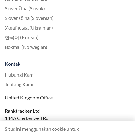
Slovenčina (Slovak)
Slovenščina (Slovenian)
Українська (Ukrainian)
한국어 (Korean)
Bokmål (Norwegian)
Kontak
Hubungi Kami
Tentang Kami
United Kingdom Office
Ranktracker Ltd
144A Clerkenwell Rd
London, EC1R 5DF
Situs ini menggunakan cookie untuk
Company No: 08820809