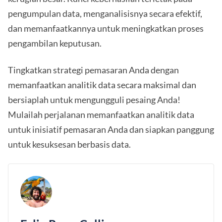
pengumpulan data, menganalisisnya secara efektif,
dan memanfaatkannya untuk meningkatkan proses
pengambilan keputusan.
Tingkatkan strategi pemasaran Anda dengan
memanfaatkan analitik data secara maksimal dan
bersiaplah untuk mengungguli pesaing Anda!
Mulailah perjalanan memanfaatkan analitik data
untuk inisiatif pemasaran Anda dan siapkan panggung
untuk kesuksesan berbasis data.