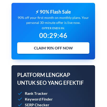
⚡ 90% Flash Sale
90% off your first month on monthly plans. Your
personal 30-minute offer is live now.
OFFER ENDS IN:
00
:
29
:
45
CLAIM 90% OFF NOW
PLATFORM LENGKAP
UNTUK SEO YANG EFEKTIF
Rank Tracker
Keyword Finder
SERP Checker