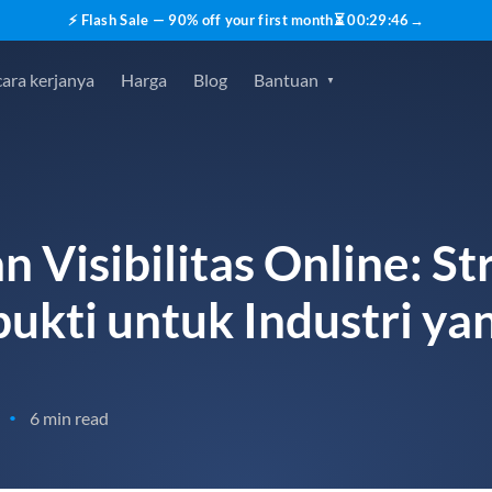
⚡ Flash Sale — 90% off your first month
⏳
00
:
29
:
45
→
ara kerjanya
Harga
Blog
Bantuan
Visibilitas Online: St
bukti untuk Industri ya
6 min read
•